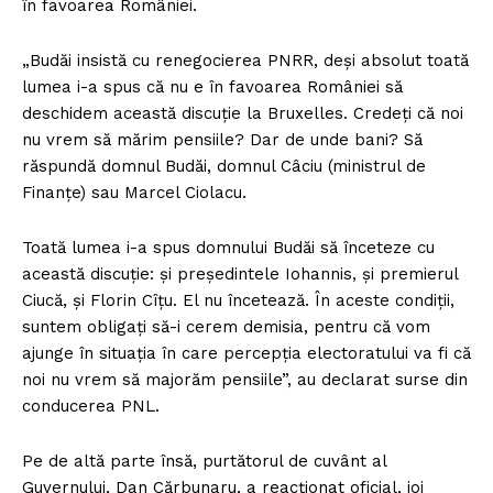
în favoarea României.
„Budăi insistă cu renegocierea PNRR, deşi absolut toată
lumea i-a spus că nu e în favoarea României să
deschidem această discuţie la Bruxelles. Credeţi că noi
nu vrem să mărim pensiile? Dar de unde bani? Să
răspundă domnul Budăi, domnul Câciu (ministrul de
Finanţe) sau Marcel Ciolacu.
Toată lumea i-a spus domnului Budăi să înceteze cu
această discuţie: şi preşedintele Iohannis, şi premierul
Ciucă, şi Florin Cîţu. El nu încetează. În aceste condiţii,
suntem obligaţi să-i cerem demisia, pentru că vom
ajunge în situaţia în care percepţia electoratului va fi că
noi nu vrem să majorăm pensiile”, au declarat surse din
conducerea PNL.
Pe de altă parte însă, purtătorul de cuvânt al
Guvernului, Dan Cărbunaru, a reacţionat oficial, joi