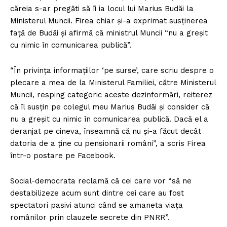
căreia s-ar pregăti să îi ia locul lui Marius Budăi la
Ministerul Muncii. Firea chiar şi-a exprimat susţinerea
faţă de Budăi şi afirmă că ministrul Muncii “nu a greşit
cu nimic în comunicarea publică”.
“În privinţa informaţiilor ‘pe surse’, care scriu despre o
plecare a mea de la Ministerul Familiei, către Ministerul
Muncii, resping categoric aceste dezinformări, reiterez
că îl susţin pe colegul meu Marius Budăi şi consider că
nu a greşit cu nimic în comunicarea publică. Dacă el a
deranjat pe cineva, înseamnă că nu şi-a făcut decât
datoria de a ţine cu pensionarii români”, a scris Firea
într-o postare pe Facebook.
Social-democrata reclamă că cei care vor “să ne
destabilizeze acum sunt dintre cei care au fost
spectatori pasivi atunci când se amaneta viaţa
românilor prin clauzele secrete din PNRR”.