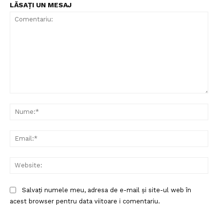
LĂSAȚI UN MESAJ
Comentariu:
Nu
Ema
Web
Salvați numele meu, adresa de e-mail și site-ul web în
acest browser pentru data viitoare i comentariu.