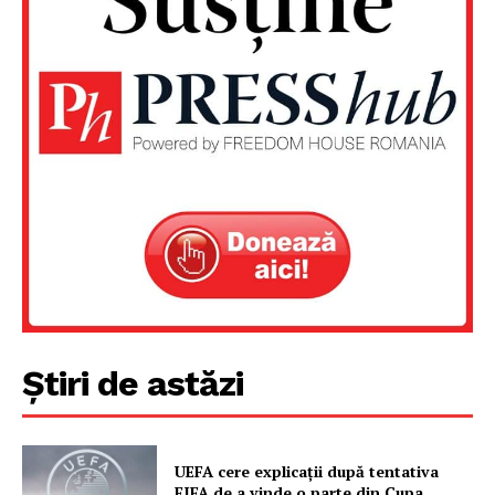
PRESShub
Despre noi / Echipa
Proiecte editoriale
Rețea
Contact
Știri de astăzi
UEFA cere explicații după tentativa
FIFA de a vinde o parte din Cupa