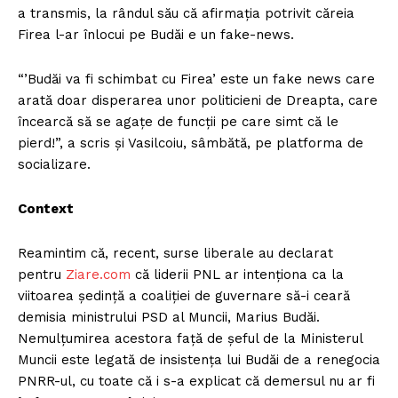
a transmis, la rândul său că afirmaţia potrivit căreia
Firea l-ar înlocui pe Budăi e un fake-news.
“’Budăi va fi schimbat cu Firea’ este un fake news care
arată doar disperarea unor politicieni de Dreapta, care
încearcă să se agaţe de funcţii pe care simt că le
pierd!”, a scris şi Vasilcoiu, sâmbătă, pe platforma de
socializare.
Context
Reamintim că, recent, surse liberale au declarat
pentru
Ziare.com
că liderii PNL ar intenţiona ca la
viitoarea şedinţă a coaliţiei de guvernare să-i ceară
demisia ministrului PSD al Muncii, Marius Budăi.
Nemulţumirea acestora faţă de şeful de la Ministerul
Muncii este legată de insistenţa lui Budăi de a renegocia
PNRR-ul, cu toate că i s-a explicat că demersul nu ar fi