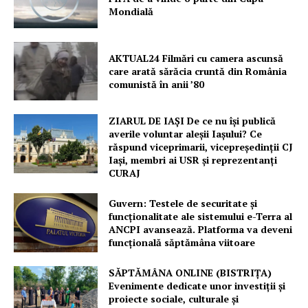
Mondială
AKTUAL24 Filmări cu camera ascunsă
care arată sărăcia cruntă din România
comunistă în anii ’80
ZIARUL DE IAȘI De ce nu își publică
averile voluntar aleșii Iașului? Ce
răspund viceprimarii, vicepreședinții CJ
Iași, membri ai USR și reprezentanți
CURAJ
Guvern: Testele de securitate și
funcționalitate ale sistemului e-Terra al
ANCPI avansează. Platforma va deveni
funcțională săptămâna viitoare
SĂPTĂMÂNA ONLINE (BISTRIȚA)
Evenimente dedicate unor investiții și
proiecte sociale, culturale și