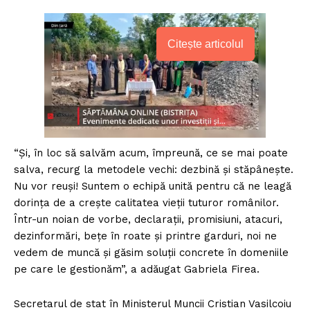
Citește articolul
“Şi, în loc să salvăm acum, împreună, ce se mai poate
salva, recurg la metodele vechi: dezbină şi stăpâneşte.
Nu vor reuşi! Suntem o echipă unită pentru că ne leagă
dorinţa de a creşte calitatea vieţii tuturor românilor.
Într-un noian de vorbe, declaraţii, promisiuni, atacuri,
dezinformări, beţe în roate şi printre garduri, noi ne
vedem de muncă şi găsim soluţii concrete în domeniile
pe care le gestionăm”, a adăugat Gabriela Firea.
Secretarul de stat în Ministerul Muncii Cristian Vasilcoiu