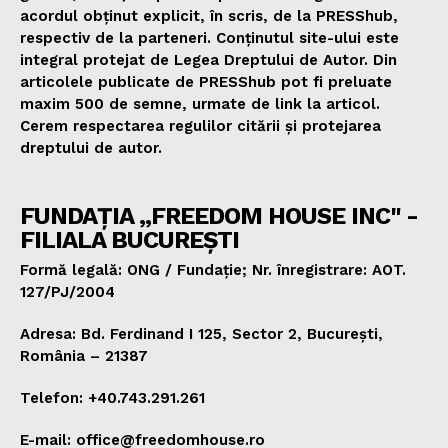
acordul obținut explicit, în scris, de la PRESShub,
respectiv de la parteneri. Conținutul site-ului este
integral protejat de Legea Dreptului de Autor. Din
articolele publicate de PRESShub pot fi preluate
maxim 500 de semne, urmate de link la articol.
Cerem respectarea regulilor citării și protejarea
dreptului de autor.
FUNDAȚIA „FREEDOM HOUSE INC" -
FILIALA BUCUREȘTI
Formă legală: ONG / Fundație; Nr. înregistrare: AOT.
127/PJ/2004
Adresa: Bd. Ferdinand I 125, Sector 2, București,
România – 21387
Telefon: +40.743.291.261
E-mail: office@freedomhouse.ro