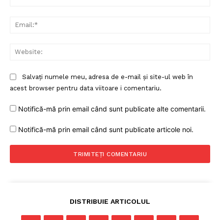
Un proiect
FREEDOM HOUSE ROMÂNIA
Ema
Web
PRESShub
Salvați numele meu, adresa de e-mail și site-ul web în
acest browser pentru data viitoare i comentariu.
Despre noi / Echipa
Proiecte editoriale
Notifică-mă prin email când sunt publicate alte comentarii.
Rețea
Notifică-mă prin email când sunt publicate articole noi.
Contact
DISTRIBUIE ARTICOLUL