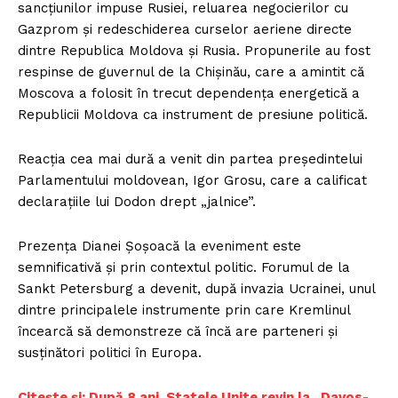
sancțiunilor impuse Rusiei, reluarea negocierilor cu
Gazprom și redeschiderea curselor aeriene directe
dintre Republica Moldova și Rusia. Propunerile au fost
respinse de guvernul de la Chișinău, care a amintit că
Moscova a folosit în trecut dependența energetică a
Republicii Moldova ca instrument de presiune politică.
Reacția cea mai dură a venit din partea președintelui
Parlamentului moldovean, Igor Grosu, care a calificat
declarațiile lui Dodon drept „jalnice”.
Prezența Dianei Șoșoacă la eveniment este
semnificativă și prin contextul politic. Forumul de la
Sankt Petersburg a devenit, după invazia Ucrainei, unul
dintre principalele instrumente prin care Kremlinul
încearcă să demonstreze că încă are parteneri și
susținători politici în Europa.
Citește și: După 8 ani, Statele Unite revin la „Davos-