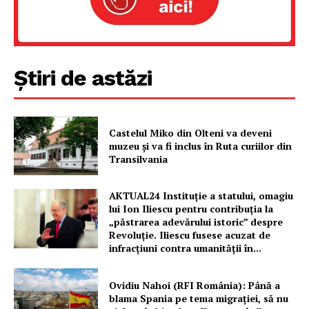
Știri de astăzi
Castelul Miko din Olteni va deveni
muzeu şi va fi inclus în Ruta curiilor din
Transilvania
AKTUAL24 Instituție a statului, omagiu
lui Ion Iliescu pentru contribuția la
„păstrarea adevărului istoric” despre
Revoluție. Iliescu fusese acuzat de
infracțiuni contra umanității în...
Ovidiu Nahoi (RFI România): Până a
blama Spania pe tema migrației, să nu