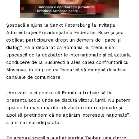
Șoșoacă a ajuns la Sankt Petersburg la invitația
Administrației Prezidențiale a Federației Ruse și și-a
explicat participarea drept un demers de „pace și
dialog”. Ea a declarat că România nu trebuie să
lipsească de la dezbaterile internaționale și că actuala
conducere de la București a ales calea confruntării cu
Moscova, în timp ce ea încearcă să mențină deschise
canalele de comunicare.
„Am venit aici pentru că România trebuie să fie
prezentă acolo unde se discută viitorul lumii. Nu putem
lipsi de la masa marilor dezbateri internaționale și
apoi să pretindem că ne apărăm interesele naționale”,
a afirmat eurodeputata.
Pe aceeași scenă s-a aflat Marina Tauber, una dintre