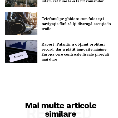
uităm cât bine le-a făcut românilor
Telefonul pe ghidon: cum folosești
navigația fără să îți distragă atenția în
trafic
Raport: Palantir a obținut profituri
record, dar a plătit impozite minime.
Europa cere controale fiscale și reguli
mai dure
Mai multe articole
RELATED
similare