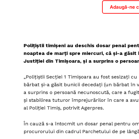
Adaugă-ne ca
Poliţiştii timişeni au deschis dosar penal pen
noaptea de marţi spre miercuri, că şi-a găsit 
Justiţiei din Timişoara, şi a surprins o perso
„Poliţiştii Secţiei 1 Timişoara au fost sesizaţi cu
bărbat şi-a găsit bunicii decedaţi (un bărbat în v
a surprins o persoană necunoscută, care a fugit.
şi stabilirea tuturor împrejurărilor în care a av
al Poliţiei Timiş, potrivit Agerpres.
În cauză s-a întocmit un dosar penal pentru omo
procurorului din cadrul Parchetului de pe lângă