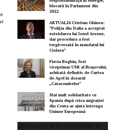
responsabilității în energie,
blocată în Parlament din
2022
le
at
AKTUAL24 Cristian Ghinea:
”Poliția din Italia a acceptat
extrădarea lui Ionel Arsene,
dar procedura a fost
tergiversată în mandatul lui
Ciolacu”
Flavia Boghiu, fost
viceprimar USR al Brașovului,
achitată definitiv de Curtea
de Apel în dosarul
„Catacombelor”
Mai mult solidaritate cu
Spania după criza migrației
din Ceuta ar ajuta întreaga
Uniune Europeană
Abonează-te la newsletter-ul