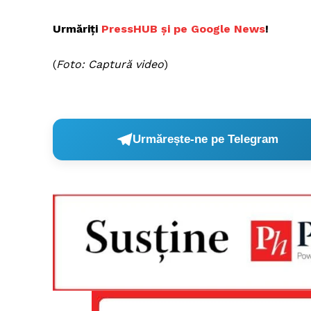
Urmăriți
PressHUB și pe Google News
!
(
Foto: Captură video
)
Urmărește-ne pe Telegram