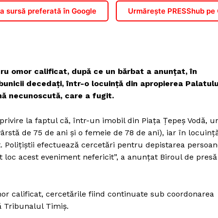
 sursă preferată în Google
Urmărește PRESShub pe
tru omor calificat, după ce un bărbat a anunţat, în
bunicii decedaţi, într-o locuinţă din apropierea Palatulu
ană necunoscută, care a fugit.
 privire la faptul că, într-un imobil din Piaţa Ţepeş Vodă, u
ârstă de 75 de ani şi o femeie de 78 de ani), iar în locuinţ
 Poliţiştii efectuează cercetări pentru depistarea persoan
ut loc acest eveniment nefericit”, a anunţat Biroul de presă
r calificat, cercetările fiind continuate sub coordonarea
 Tribunalul Timiş.