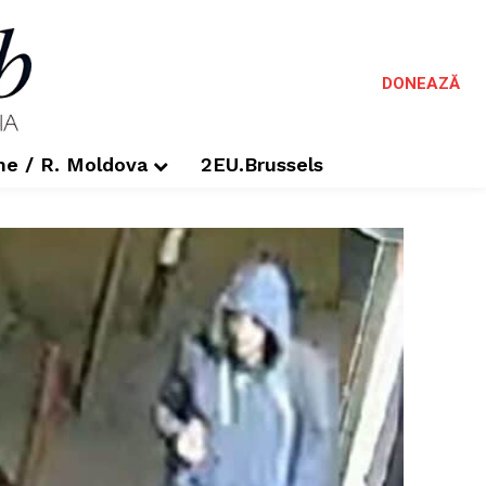
DONEAZĂ
me / R. Moldova
2EU.Brussels