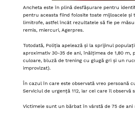
Ancheta este în plină desfăşurare pentru identif
pentru aceasta fiind folosite toate mijloacele şi 
limitrofe, astfel încât rezultatele să fie pe măsu
Un pro
remis, miercuri, Agerpres.
FREEDOM
ROMÂ
Totodată, Poliţia apelează şi la sprijinul popul
aproximativ 30-35 de ani, înălţimea de 1,80 m, pă
culoare, bluză de trening cu glugă gri şi un ruc
improvizat).
În cazul în care este observată vreo persoană 
Serviciul de urgenţă 112, iar cei care îl observă 
Victimele sunt un bărbat în vârstă de 75 de ani 