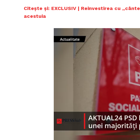
Citește și: EXCLUSIV | Reinvestirea cu „cânt
acestuia