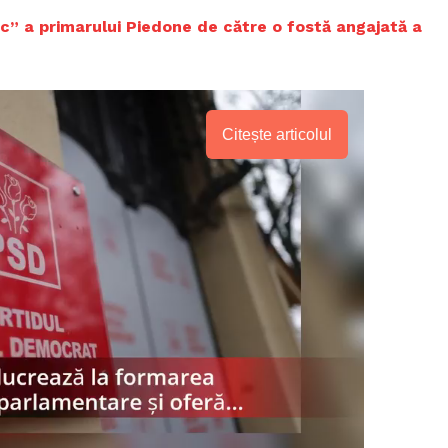
ec” a primarului Piedone de către o fostă angajată a
Citește articolul
PRESShub
Despre noi / Echipa