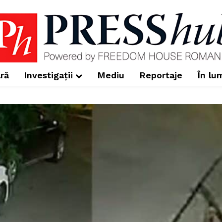
ră
Investigații
Mediu
Reportaje
În lu