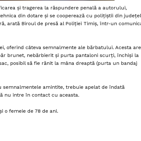
Proiecte editoriale
icarea şi tragerea la răspundere penală a autorului,
Rețea
tehnica din dotare şi se cooperează cu poliţiştii din judeţe
Contact
ră, arată Biroul de presă al Poliţiei Timiş, într-un comunic
iect
 HOUSE
NIA
aţiei, oferind câteva semnalmente ale bărbatului. Acesta are
r brunet, nebărbierit şi purta pantaloni scurţi, închişi la
sac, posibil să fie rănit la mâna dreaptă (purta un bandaj
cu semnalmentele amintite, trebuie apelat de îndată
să nu intre în contact cu aceasta.
şi o femeie de 78 de ani.