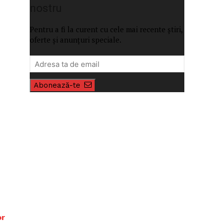
nostru
Pentru a fi la curent cu cele mai recente știri,
oferte și anunțuri speciale.
Abonează-te
or