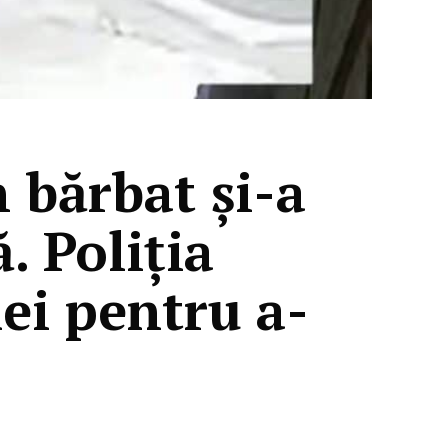
 bărbat şi-a
. Poliţia
iei pentru a-