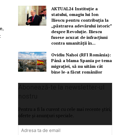
AKTUAL24 Instituție a
statului, omagiu lui Ion
Iliescu pentru contribuția la
„păstrarea adevărului istoric”
e,
despre Revoluție. Iliescu
t
fusese acuzat de infracțiuni
contra umanității în...
Ovidiu Nahoi (RFI România):
Până a blama Spania pe tema
migrației, să nu uităm cât
bine le-a făcut românilor
Abonează-te la newsletter-ul
nostru
Pentru a fi la curent cu cele mai recente știri,
oferte și anunțuri speciale.