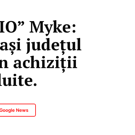
IO” Myke:
ași județul
n achiziții
luite.
 Google News