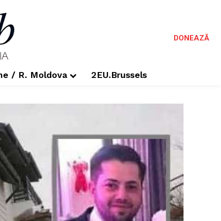
DONEAZĂ
me / R. Moldova
2EU.Brussels