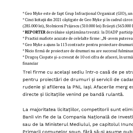
* Geo Myke este de fapt Grup Infracțional Organizat (GIO), un
* Cinci licitații din 2021 câștigate de Geo Myke și în cadrul căror
(285.000 lei), Stolniceni Prăjescu (310.000 lei) Brăești (563.000 le
*
REPORTER
dezvăluise săptămâna trecută: la DJADP participa
* Practici mafiote acuzate de celelalte firme: „N-avem puter
* Geo Myke a ajuns la 113 contracte pentru proiectare drumuri în
* Nicio firmă de proiectare de drumuri nu are succesul fulminan
* Dragoș Ciopate și-a crescut de 10 ori cifra de afaceri, în urmă 
financiar
Trei firme cu același sediu într-o casă de pe st
pentru proiectări de drumuri și servicii de cad
rudenie și afilierea la PNL Iași. Afacerile merg 
directe și licitațiile venind pe bandă rulantă.
La majoritatea licitațiilor, competitorii sunt eli
Banii vin fie de la Compania Națională de Investiți
sau de la Ministerul Mediului, pe capitolul Inund
Primarii comunelor spun, fără să-și asume public