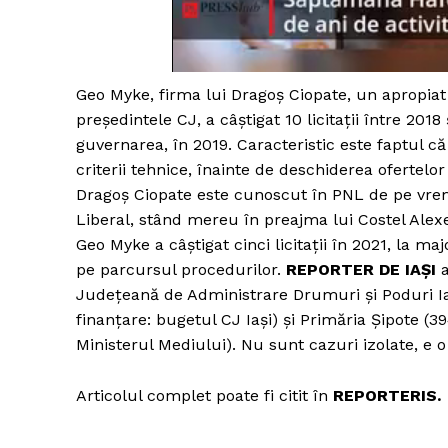
Un pro
Geo Myke, firma lui Dragoș Ciopate, un apropiat al
FREEDOM
președintele CJ, a câștigat 10 licitații între 20
ROMÂ
guvernarea, în 2019. Caracteristic este faptul că
criterii tehnice, înainte de deschiderea ofertelo
Dragoș Ciopate este cunoscut în PNL de pe vrem
Liberal, stând mereu în preajma lui Costel Alex
Geo Myke a câștigat cinci licitații în 2021, la m
pe parcursul procedurilor.
REPORTER DE IAȘI
Județeană de Administrare Drumuri și Poduri Iași 
finanțare: bugetul CJ Iași) și Primăria Șipote (39
Ministerul Mediului). Nu sunt cazuri izolate, e o
Articolul complet poate fi citit în
REPORTERIS.