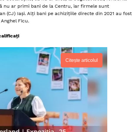
ă nu ar primi bani de la Centru, iar firmele sunt
CJ) Iași. Alți bani pe achizițiile directe din 2021 au fost
 Anghel Ficu.
lificați
Citește articolul
PRESShub
Despre noi / Echipa