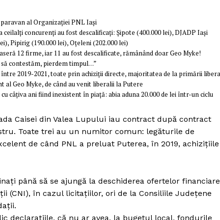
 paravan al Organizației PNL Iași
a ceilalți concurenți au fost descalificați: Șipote (400.000 lei), DJADP Iași
i), Pipirig (190.000 lei), Oțeleni (202.000 lei)
seră 12 firme, iar 11 au fost descalificate, rămânând doar Geo Myke!
ea să contestăm, pierdem timpul…”
tre 2019-2021, toate prin achiziții directe, majoritatea de la primării liber
t al Geo Myke, de când au venit liberalii la Putere
cu câțiva ani fiind inexistent în piață: abia aduna 20.000 de lei într-un ciclu
rada Caisei din Valea Lupului iau contract după contract
astru. Toate trei au un numitor comun: legăturile de
excelent de când PNL a preluat Puterea, în 2019, achizițiile
minați până să se ajungă la deschiderea ofertelor financiare
i (CNI), în cazul licitațiilor, ori de la Consiliile Județene
ații.
 declarațiile, că nu ar avea, la bugetul local, fondurile