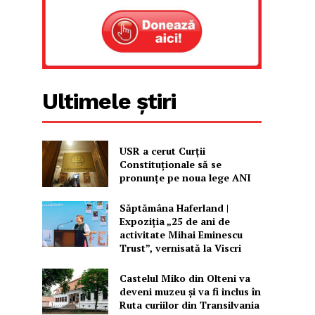
Ultimele știri
USR a cerut Curții
Constituționale să se
pronunțe pe noua lege ANI
Săptămâna Haferland |
Expoziţia „25 de ani de
activitate Mihai Eminescu
Trust”, vernisată la Viscri
Castelul Miko din Olteni va
deveni muzeu şi va fi inclus în
Ruta curiilor din Transilvania