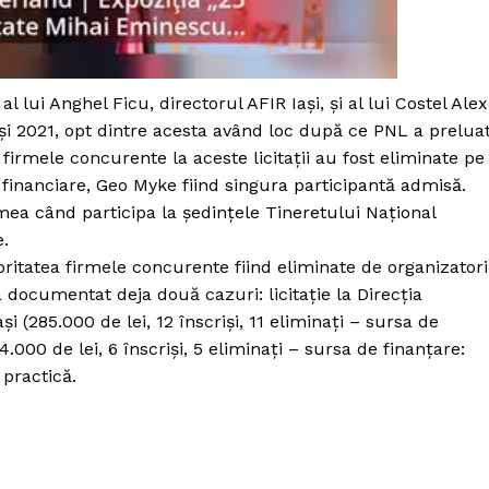
Proiecte editoriale
Rețea
Contact
iect
 lui Anghel Ficu, directorul AFIR Iași, și al lui Costel Alex
 HOUSE
18 și 2021, opt dintre acesta având loc după ce PNL a prelua
NIA
 firmele concurente la aceste licitații au fost eliminate pe
r financiare, Geo Myke fiind singura participantă admisă.
ea când participa la ședințele Tineretului Național
e.
ajoritatea firmele concurente fiind eliminate de organizatori
a documentat deja două cazuri: licitație la Direcția
(285.000 de lei, 12 înscriși, 11 eliminați – sursa de
4.000 de lei, 6 înscriși, 5 eliminați – sursa de finanțare:
 practică.