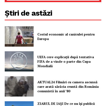
Știri de astăzi
Costul economic al caniculei pentru
Europa
Un proiect
FREEDOM HOUSE ROMÂNIA
UEFA cere explicații după tentativa
FIFA de a vinde o parte din Cupa
Mondială
PRESShub
AKTUAL24 Filmări cu camera ascunsă
Despre noi / Echipa
care arată sărăcia cruntă din România
comunistă în anii ’80
Proiecte editoriale
Rețea
ZIARUL DE IAȘI De ce nu își publică