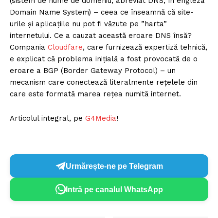
(sistem de nume de domeniu, abreviat DNS, în engleză
Domain Name System) – ceea ce înseamnă că site-
urile și aplicațiile nu pot fi văzute pe ”harta”
internetului. Ce a cauzat această eroare DNS însă?
Compania
Cloudfare
, care furnizează expertiză tehnică,
e explicat că problema inițială a fost provocată de o
eroare a BGP (Border Gateway Protocol) – un
mecanism care conectează literalmente rețelele din
care este formată marea rețea numită internet.
Articolul integral, pe
G4Media
!
Urmărește-ne pe Telegram
Intră pe canalul WhatsApp