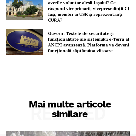
Contact
averile voluntar aleșii Iașului? Ce
răspund viceprimarii, vicepreședinții CJ
Iași, membri ai USR și reprezentanți
CURAJ
Guvern: Testele de securitate și
funcționalitate ale sistemului e-Terra al
ANCPI avansează. Platforma va deveni
funcțională săptămâna viitoare
Mai multe articole
RELATED
similare