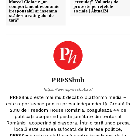
Marcel Ciolacu: „un
„trenuleț”. Val uriaș de
comportament economic
proteste pe rețelele
iresponsabil ar însemna
sociale | Aktual24
scăderea ratingului de
ţară”
PRESShub
https://www.presshub.ro/
PRESShub este mai mult decât o platformă media –
este o portavoce pentru presa independentă. Creată în
2018 de Freedom House România, coagulează 44 de
publicații acoperind peste jumătate din teritoriul
României, acoperind și diaspora. Într-o țară unde presa
locală este adesea sufocată de interese politice,
PRESShub este o platformă pentru jurnalismul de la