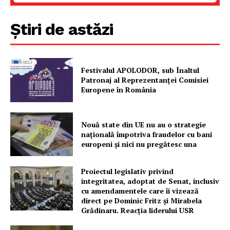
FREEDOM HOUSE ROMÂNIA
Știri de astăzi
PRESShub
Festivalul APOLODOR, sub Înaltul
Patronaj al Reprezentanței Comisiei
Despre noi / Echipa
Europene în România
Proiecte editoriale
Rețea
Nouă state din UE nu au o strategie
Contact
națională împotriva fraudelor cu bani
europeni și nici nu pregătesc una
Proiectul legislativ privind
integritatea, adoptat de Senat, inclusiv
cu amendamentele care îi vizează
direct pe Dominic Fritz și Mirabela
Grădinaru. Reacția liderului USR