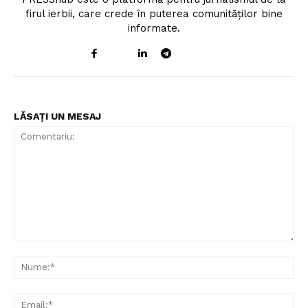
firul ierbii, care crede în puterea comunităților bine
informate.
LĂSAȚI UN MESAJ
Comentariu:
Nu
Ema