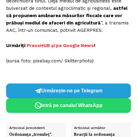
dezechilibra totul. Deja mediul de agribusiness este
bulversat de contextul agroclimatic şi regional,
astfel
că propunem amânarea măsurilor fiscale care vor
prăbuşi mediul de afaceri din agricultură
”, a transmis
AAC, într-un comunicat, potrivit AGERPRES.
Urmăriți
PressHUB și pe Google News
!
(sursa foto: pixabay.com/ Skitterphoto)
Urmărește-ne pe Telegram
Intră pe canalul WhatsApp
Articolul precedent
Articolul următor
Ordonanța „trenuleț”.
Reacții la ordonanța