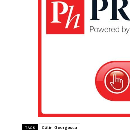
Călin Georgescu
TAGS