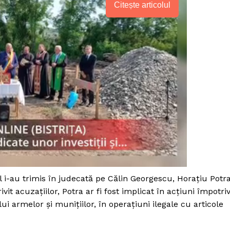
Citește articolul
 i-au trimis în judecată pe Călin Georgescu, Horațiu Potra
PRESShub
vit acuzațiilor, Potra ar fi fost implicat în acțiuni împotri
ui armelor și munițiilor, în operațiuni ilegale cu articole
Despre noi / Echipa