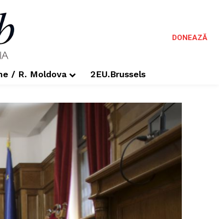
DONEAZĂ
me / R. Moldova
2EU.Brussels