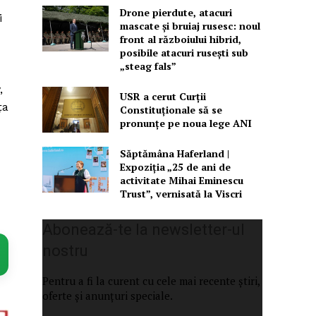
Drone pierdute, atacuri
i
mascate și bruiaj rusesc: noul
front al războiului hibrid,
posibile atacuri rusești sub
„steag fals”
,
USR a cerut Curții
ța
Constituționale să se
pronunțe pe noua lege ANI
Săptămâna Haferland |
Expoziţia „25 de ani de
activitate Mihai Eminescu
Trust”, vernisată la Viscri
Abonează-te la newsletter-ul
nostru
Pentru a fi la curent cu cele mai recente știri,
oferte și anunțuri speciale.