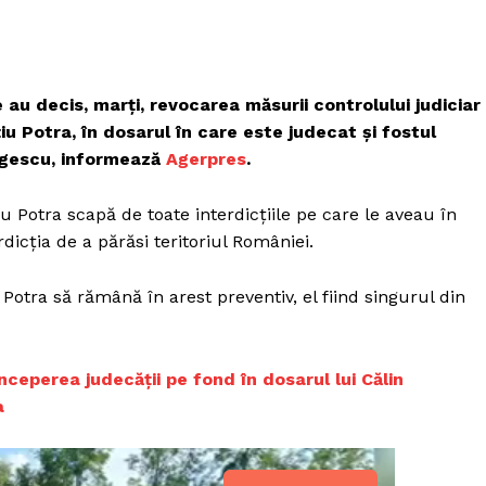
ie au decis, marți, revocarea măsurii controlului judiciar
iu Potra, în dosarul în care este judecat și fostul
orgescu, informează
Agerpres
.
u Potra scapă de toate interdicțiile pe care le aveau în
rdicția de a părăsi teritoriul României.
otra să rămână în arest preventiv, el fiind singurul din
nceperea judecății pe fond în dosarul lui Călin
a