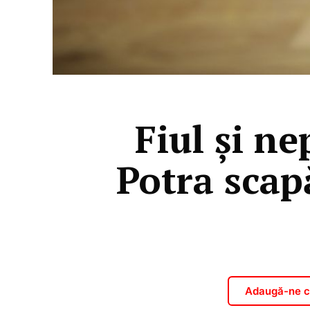
Fiul și n
Potra scapă
Adaugă-ne ca