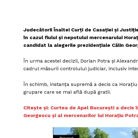
Judecătorii Înaltei Curți de Casației și Justiț
în cazul fiului și nepotului mercenarului Horaț
candidat la alegerile prezidențiale Călin Ge
În urma acestei decizii, Dorian Potra și Alexandr
cadrul măsurii controlului judiciar, inclusiv inte
În schimb, instanța supremă a decis ca Horațiu P
grupare care se mai află după gratii.
Citește și: Curtea de Apel București a decis î
Georgescu și al mercenarilor lui Horațiu Potr