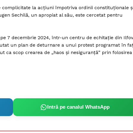
Proiecte editoriale
complicitate la acțiuni împotriva ordinii constituționale ș
Rețea
ugen Sechilă, un apropiat al său, este cercetat pentru
Contact
iect
 HOUSE
ă pe 7 decembrie 2024, într-un centru de echitație din Ilfov
NIA
scutat un plan de deturnare a unui protest programat în fa
ut ca scop crearea de „haos și nesiguranță” prin folosirea
Intră pe canalul WhatsApp