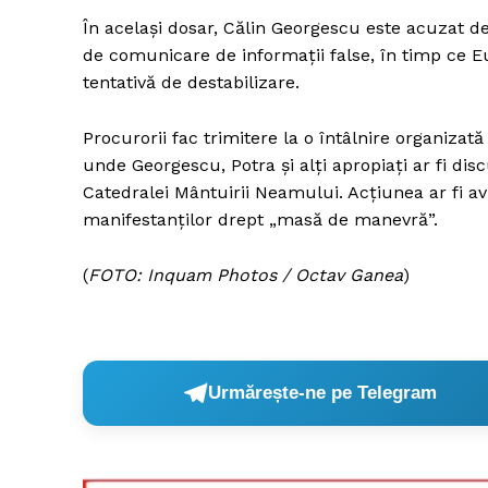
În același dosar, Călin Georgescu este acuzat de 
de comunicare de informații false, în timp ce E
tentativă de destabilizare.
Un pro
FREEDOM
Procurorii fac trimitere la o întâlnire organizat
ROMÂ
unde Georgescu, Potra și alți apropiați ar fi di
Catedralei Mântuirii Neamului. Acțiunea ar fi av
manifestanților drept „masă de manevră”.
(
FOTO: Inquam Photos / Octav Ganea
)
Urmărește-ne pe Telegram