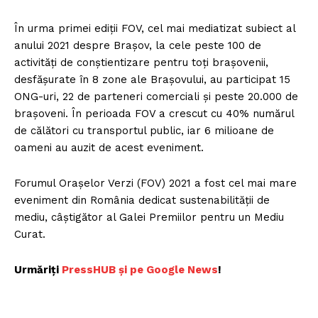
FREEDOM HOUSE ROMÂNIA
În urma primei ediții FOV, cel mai mediatizat subiect al
anului 2021 despre Brașov, la cele peste 100 de
activități de conștientizare pentru toți brașovenii,
PRESShub
desfășurate în 8 zone ale Brașovului, au participat 15
ONG-uri, 22 de parteneri comerciali și peste 20.000 de
Despre noi / Echipa
brașoveni. În perioada FOV a crescut cu 40% numărul
de călători cu transportul public, iar 6 milioane de
Proiecte editoriale
oameni au auzit de acest eveniment.
Rețea
Contact
Forumul Orașelor Verzi (FOV) 2021 a fost cel mai mare
eveniment din România dedicat sustenabilității de
mediu, câștigător al Galei Premiilor pentru un Mediu
Curat.
Urmăriți
PressHUB și pe Google News
!