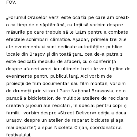
FOV.
„Forumul Orașelor Verzi este ocazia pe care am creat-
o ca timp de o săptămână, cu toții să vorbim despre
măsurile pe care trebuie să le luăm pentru a combate
efectele schimbării climatice. Așadar, primele trei zile
ale evenimentului sunt dedicate autorităților publice
locale din Brașov și din toată țara, cea de-a patra zi
este dedicată mediului de afaceri, cu o conferință
despre afaceri verzi, iar ultimele trei zile vor fi pline de
evenimente pentru publicul larg. Aici vorbim de
proiecții de film documentar sau film montan, vorbim
de drumeții prin viitorul Parc Național Brassovia, de o
paradă a bicicletelor, de multiple ateliere de reciclare
creativă și jocuri ale reciclării, în special pentru copii și
familii, vorbim despre «Street Delivery» ediția a doua
Brașov, despre un atelier de reparat biciclete și așa
mai departe“, a spus Nicoleta Cîrjan, coordonatorul
festivalului.