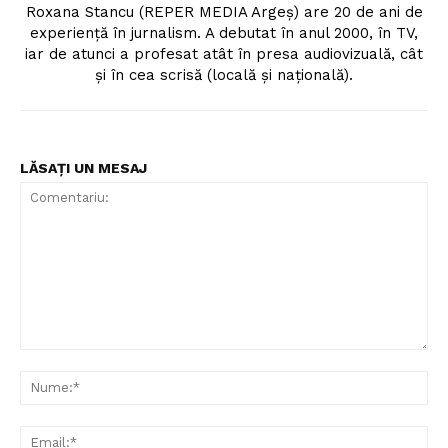
Roxana Stancu (REPER MEDIA Argeş) are 20 de ani de
experiență în jurnalism. A debutat în anul 2000, în TV,
iar de atunci a profesat atât în presa audiovizuală, cât
și în cea scrisă (locală și națională).
LĂSAȚI UN MESAJ
Comentariu:
Nu
Ema