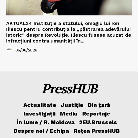
AKTUAL24 Instituție a statului, omagiu lui Ion
Iliescu pentru contribuția la „păstrarea adevărului
istoric” despre Revoluție. Iliescu fusese acuzat de
infracțiuni contra umanității în...
06/08/2026
PressHUB
Actualitate
Justiție
Din țară
Investigații
Mediu
Reportaje
În lume / R. Moldova
2EU.Brussels
Despre noi / Echipa
Rețea PressHUB