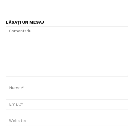
LĂSAȚI UN MESAJ
Comentariu:
Nu
Ema
Web