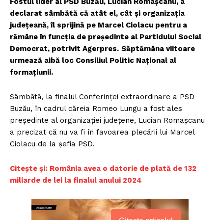
Fostul lider al PSD Buzău, Lucian Romaşcanu, a
declarat sâmbătă că atât el, cât şi organizaţia
judeţeană, îl sprijină pe Marcel Ciolacu pentru a
rămâne în funcţia de preşedinte al Partidului Social
Democrat, potrivit Agerpres.
Săptămâna viitoare
urmează aibă loc Consiliul Politic Naţional al
formaţiunii.
Sâmbătă, la finalul Conferinţei extraordinare a PSD
Buzău, în cadrul căreia Romeo Lungu a fost ales
preşedinte al organizaţiei judeţene, Lucian Romaşcanu
a precizat că nu va fi în favoarea plecării lui Marcel
Ciolacu de la şefia PSD.
Citește și:
România avea o datorie de plată de 132
miliarde de lei la finalul anului 2024