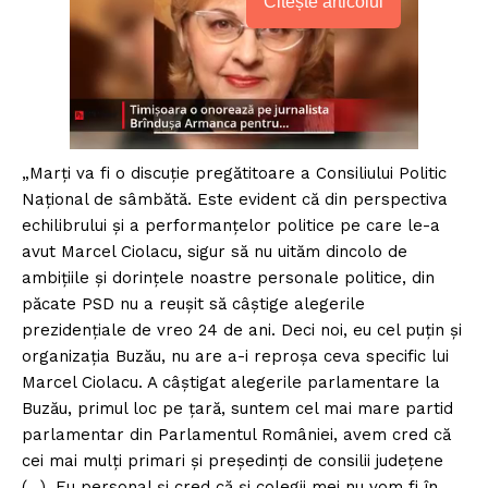
Citește articolul
„Marţi va fi o discuţie pregătitoare a Consiliului Politic
Naţional de sâmbătă. Este evident că din perspectiva
echilibrului şi a performanţelor politice pe care le-a
avut Marcel Ciolacu, sigur să nu uităm dincolo de
ambiţiile şi dorinţele noastre personale politice, din
păcate PSD nu a reuşit să câştige alegerile
prezidenţiale de vreo 24 de ani. Deci noi, eu cel puţin şi
organizaţia Buzău, nu are a-i reproşa ceva specific lui
Marcel Ciolacu. A câştigat alegerile parlamentare la
Buzău, primul loc pe ţară, suntem cel mai mare partid
parlamentar din Parlamentul României, avem cred că
cei mai mulţi primari şi preşedinţi de consilii judeţene
(…). Eu personal şi cred că şi colegii mei nu vom fi în