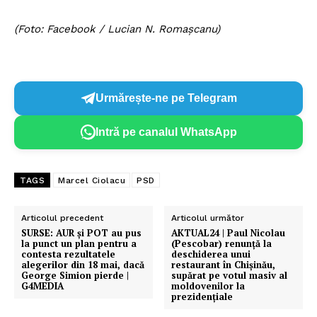
(Foto: Facebook / Lucian N. Romașcanu)
Urmărește-ne pe Telegram
Intră pe canalul WhatsApp
TAGS
Marcel Ciolacu
PSD
Articolul precedent
Articolul următor
SURSE: AUR și POT au pus
AKTUAL24 | Paul Nicolau
la punct un plan pentru a
(Pescobar) renunță la
contesta rezultatele
deschiderea unui
alegerilor din 18 mai, dacă
restaurant în Chișinău,
George Simion pierde |
supărat pe votul masiv al
G4MEDIA
moldovenilor la
prezidențiale