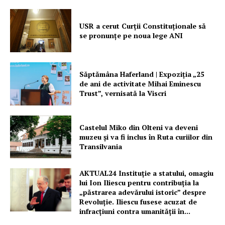
USR a cerut Curții Constituționale să
se pronunțe pe noua lege ANI
Săptămâna Haferland | Expoziţia „25
de ani de activitate Mihai Eminescu
Trust”, vernisată la Viscri
Castelul Miko din Olteni va deveni
muzeu şi va fi inclus în Ruta curiilor din
Transilvania
AKTUAL24 Instituție a statului, omagiu
lui Ion Iliescu pentru contribuția la
„păstrarea adevărului istoric” despre
Revoluție. Iliescu fusese acuzat de
infracțiuni contra umanității în...