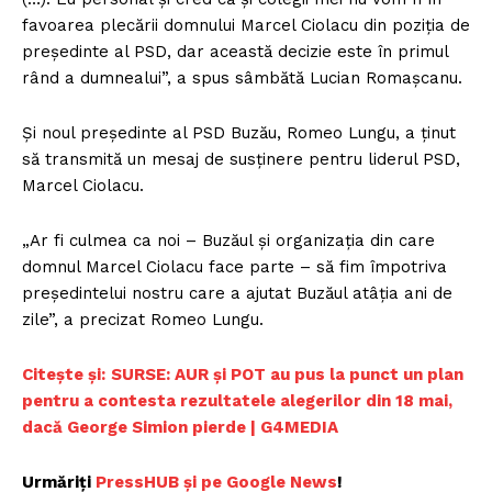
favoarea plecării domnului Marcel Ciolacu din poziţia de
preşedinte al PSD, dar această decizie este în primul
rând a dumnealui”, a spus sâmbătă Lucian Romaşcanu.
Şi noul preşedinte al PSD Buzău, Romeo Lungu, a ţinut
să transmită un mesaj de susţinere pentru liderul PSD,
Marcel Ciolacu.
„Ar fi culmea ca noi – Buzăul şi organizaţia din care
domnul Marcel Ciolacu face parte – să fim împotriva
preşedintelui nostru care a ajutat Buzăul atâţia ani de
zile”, a precizat Romeo Lungu.
Citește și:
SURSE: AUR și POT au pus la punct un plan
pentru a contesta rezultatele alegerilor din 18 mai,
dacă George Simion pierde | G4MEDIA
Urmăriți
PressHUB și pe Google News
!