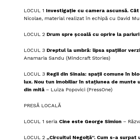
LOCUL 1
Investigație cu camera ascunsă. Cât
Nicolae, material realizat în echipă cu David M
LOCUL 2
Drum spre școală cu oprire la pariuri
LOCUL 3
Dreptul la umbră: lipsa spațiilor ver
Anamaria Sandu (Mindcraft Stories)
LOCUL 3
Regii din Sinaia: spații comune în b
lux. Nou tun imobiliar în stațiunea de munte 
din mită
– Luiza Popovici (PressOne)
PRESĂ LOCALĂ
LOCUL 1 seria
Cine este George Simion
– Răzva
LOCUL 2
„Circuitul Negoiță”. Cum s-a surpat 