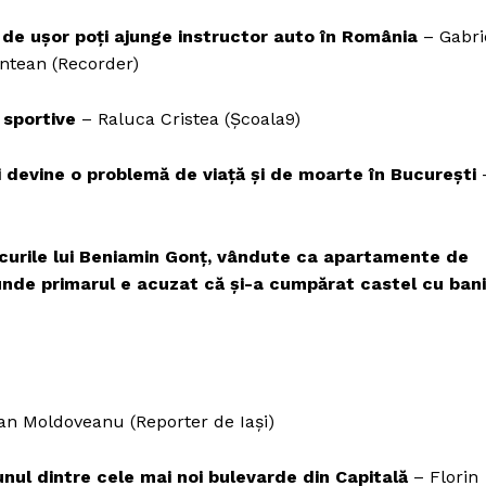
 de ușor poți ajunge instructor auto în România
– Gabri
untean (Recorder)
 sportive
– Raluca Cristea (Școala9)
zi devine o problemă de viață și de moarte în București
locurile lui Beniamin Gonț, vândute ca apartamente de
unde primarul e acuzat că și-a cumpărat castel cu bani
n Moldoveanu (Reporter de Iași)
unul dintre cele mai noi bulevarde din Capitală
– Florin