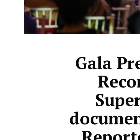
Gala Pr
Recor
Super
document
Reporte