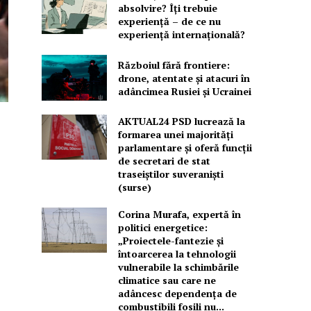
absolvire? Îți trebuie
experiență – de ce nu
experiență internațională?
Războiul fără frontiere:
drone, atentate și atacuri în
adâncimea Rusiei și Ucrainei
AKTUAL24 PSD lucrează la
formarea unei majorităţi
parlamentare și oferă funcții
de secretari de stat
traseiștilor suveraniști
(surse)
Corina Murafa, expertă în
politici energetice:
„Proiectele-fantezie și
întoarcerea la tehnologii
vulnerabile la schimbările
climatice sau care ne
adâncesc dependența de
combustibili fosili nu...