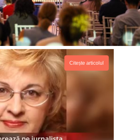
Proiecte editoriale
Rețea
Contact
iect
 HOUSE
NIA
Citește articolul