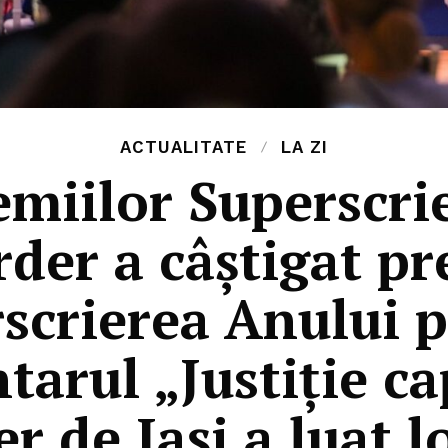
ACTUALITATE
LA ZI
emiilor Superscrie
der a câștigat p
scrierea Anului 
arul „Justiție ca
r de Iași a luat lo