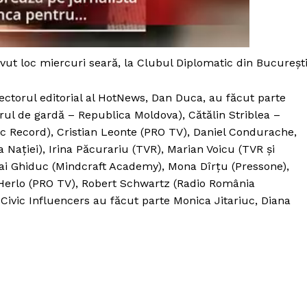
avut loc miercuri seară, la Clubul Diplomatic din București
rectorul editorial al HotNews, Dan Duca, au făcut parte
iarul de gardă – Republica Moldova), Cătălin Striblea –
c Record), Cristian Leonte (PRO TV), Daniel Condurache,
 Nației), Irina Păcurariu (TVR), Marian Voicu (TVR și
ai Ghiduc (Mindcraft Academy), Mona Dîrțu (Pressone),
Herlo (PRO TV), Robert Schwartz (Radio România
 Civic Influencers au făcut parte Monica Jitariuc, Diana