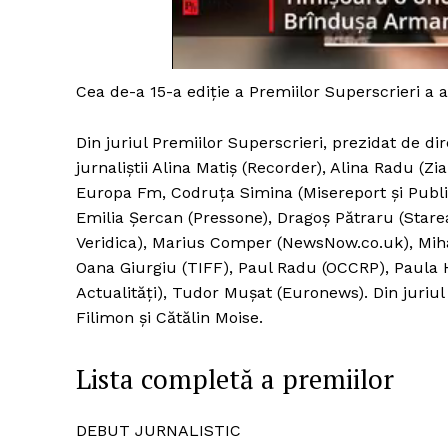
Cea de-a 15-a ediție a Premiilor Superscrieri a 
Din juriul Premiilor Superscrieri, prezidat de di
jurnaliștii Alina Matiș (Recorder), Alina Radu (Z
Europa Fm, Codruța Simina (Misereport și Publi
Emilia Șercan (Pressone), Dragoș Pătraru (Starea
Veridica), Marius Comper (NewsNow.co.uk), Mih
Oana Giurgiu (TIFF), Paul Radu (OCCRP), Paula 
Actualități), Tudor Mușat (Euronews). Din juriul
Filimon și Cătălin Moise.
Lista completă a premiilor
DEBUT JURNALISTIC