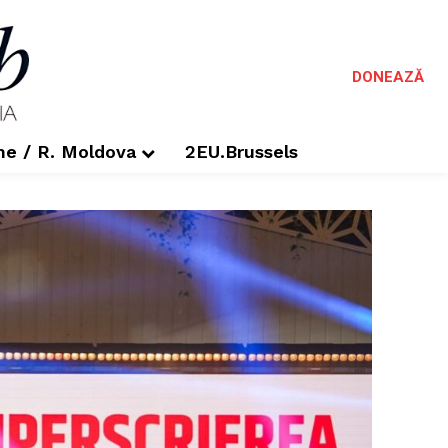
DONEAZĂ
me / R. Moldova
2EU.Brussels