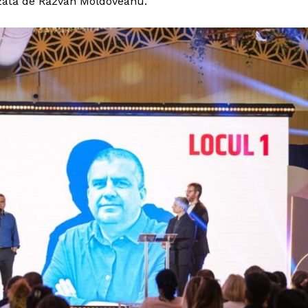
izată de Răzvan Moldoveanu.
PRESShub
Despre noi / Echipa