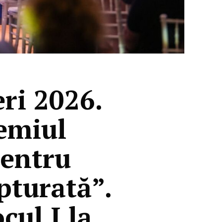
ri 2026.
remiul
pentru
pturată”.
cul I la