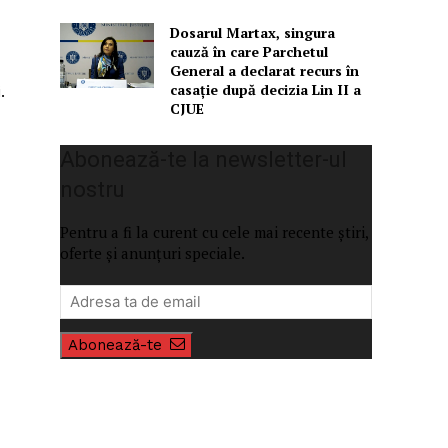
Dosarul Martax, singura
cauză în care Parchetul
General a declarat recurs în
casație după decizia Lin II a
.
CJUE
Abonează-te la newsletter-ul
nostru
Pentru a fi la curent cu cele mai recente știri,
oferte și anunțuri speciale.
Abonează-te