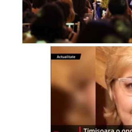
Un pro
FREEDOM
ROMÂ