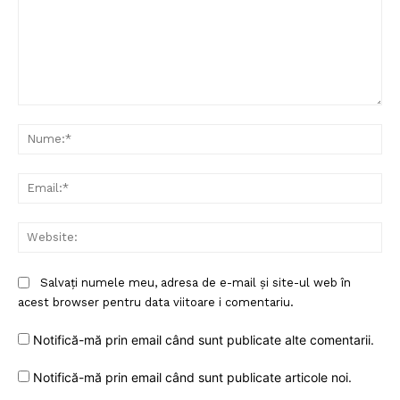
Comentariu:
Nu
Ema
Web
Un proiect
Salvați numele meu, adresa de e-mail și site-ul web în
FREEDOM HOUSE ROMÂNIA
acest browser pentru data viitoare i comentariu.
Notifică-mă prin email când sunt publicate alte comentarii.
Notifică-mă prin email când sunt publicate articole noi.
PRESShub