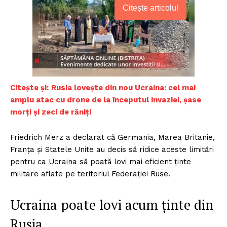
Citește articolul
Citește și:
Rusia lovește din nou Ucraina: cel mai
amplu atac cu drone de la începutul invaziei, șase
morți și zeci de răniți
Friedrich Merz a declarat că Germania, Marea Britanie,
Franța și Statele Unite au decis să ridice aceste limitări
pentru ca Ucraina să poată lovi mai eficient ținte
militare aflate pe teritoriul Federației Ruse.
Ucraina poate lovi acum ținte din
Rusia