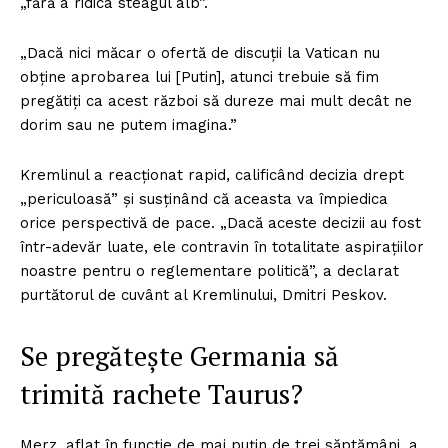
„fără a ridica steagul alb”.
„Dacă nici măcar o ofertă de discuții la Vatican nu
obține aprobarea lui [Putin], atunci trebuie să fim
pregătiți ca acest război să dureze mai mult decât ne
dorim sau ne putem imagina.”
Kremlinul a reacționat rapid, calificând decizia drept
„periculoasă” și susținând că aceasta va împiedica
orice perspectivă de pace. „Dacă aceste decizii au fost
într-adevăr luate, ele contravin în totalitate aspirațiilor
noastre pentru o reglementare politică”, a declarat
purtătorul de cuvânt al Kremlinului, Dmitri Peskov.
Se pregătește Germania să
trimită rachete Taurus?
Merz, aflat în funcție de mai puțin de trei săptămâni, a