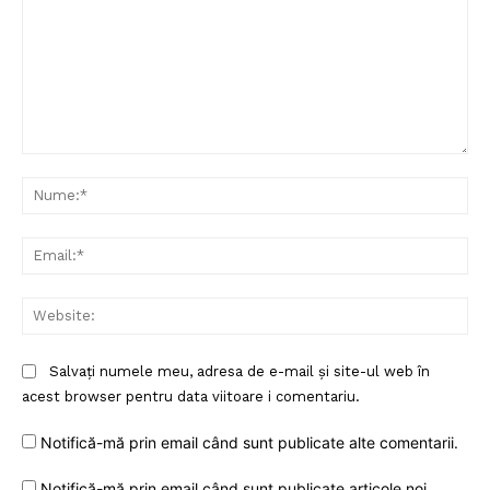
Comentariu:
Nu
Ema
Web
Salvați numele meu, adresa de e-mail și site-ul web în
acest browser pentru data viitoare i comentariu.
Notifică-mă prin email când sunt publicate alte comentarii.
Notifică-mă prin email când sunt publicate articole noi.