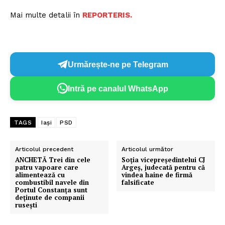
Mai multe detalii în
REPORTERIS.
Urmărește-ne pe Telegram
Intră pe canalul WhatsApp
TAGS
Iași
PSD
Articolul precedent
Articolul următor
ANCHETĂ Trei din cele
Soţia vicepreşedintelui CJ
patru vapoare care
Argeş, judecată pentru că
alimentează cu
vindea haine de firmă
combustibil navele din
falsificate
Portul Constanța sunt
deținute de companii
rusești