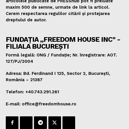
articolele publicate de PRESShub pot fi preluate
maxim 500 de semne, urmate de link la articol.
Cerem respectarea regulilor citării și protejarea
dreptului de autor.
FUNDAȚIA „FREEDOM HOUSE INC" -
FILIALA BUCUREȘTI
Formă legală: ONG / Fundație; Nr. înregistrare: AOT.
127/PJ/2004
Adresa: Bd. Ferdinand I 125, Sector 2, București,
România – 21387
Telefon: +40.743.291.261
E-mail: office@freedomhouse.ro