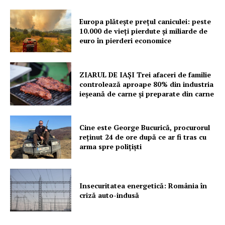
PRESShub
Europa plătește prețul caniculei: peste
Despre noi / Echipa
10.000 de vieți pierdute și miliarde de
euro în pierderi economice
Proiecte editoriale
Rețea
Contact
ZIARUL DE IAȘI Trei afaceri de familie
controlează aproape 80% din industria
ieșeană de carne și preparate din carne
Cine este George Bucurică, procurorul
reținut 24 de ore după ce ar fi tras cu
arma spre polițiști
Insecuritatea energetică: România în
criză auto-indusă