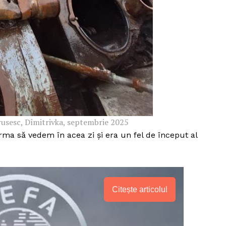
Proiecte editoriale
Rețea
Contact
iect
 HOUSE
NIA
rusesc, Dîmitrivka, septembrie 2025
a să vedem în acea zi și era un fel de început al
Citește articolul