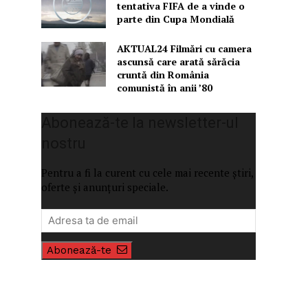
tentativa FIFA de a vinde o
parte din Cupa Mondială
AKTUAL24 Filmări cu camera
ascunsă care arată sărăcia
cruntă din România
comunistă în anii ’80
Abonează-te la newsletter-ul
nostru
Pentru a fi la curent cu cele mai recente știri,
oferte și anunțuri speciale.
Abonează-te