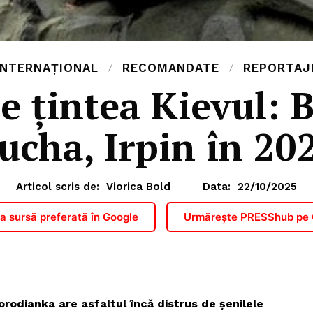
INTERNAȚIONAL
RECOMANDATE
REPORTAJ
re țintea Kievul: 
ucha, Irpin în 20
Articol scris de:
Viorica Bold
Data:
22/10/2025
 sursă preferată în Google
Urmărește PRESShub pe
orodianka are asfaltul încă distrus de șenilele