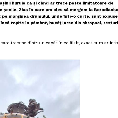
mașinii huruie ca și când ar trece peste limitatoare de
 de șenile. Ziua în care am ales să mergem la Borodiank
rt pe marginea drumului, unde într-o curte, sunt expuse
 încă topite în pământ, bucăți arse din shrapnel, resturi
care trecuse dintr-un capăt în celălalt, exact cum ar intr