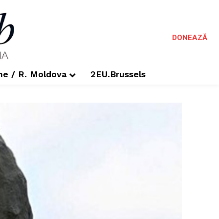
DONEAZĂ
me / R. Moldova
2EU.Brussels