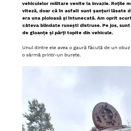
vehiculelor militare venite la invazie. Roțile 
viteză, doar că în asfalt sunt șanțuri lăsate
era una ploioasă și întunecată. Am oprit scu
câteva blindate rusești distruse. Pe jos, sunt
de gloanțe și părți topite din vehicule.
Unul dintre ele avea o gaură făcută de un obuz 
o sârmă printr-un burete.