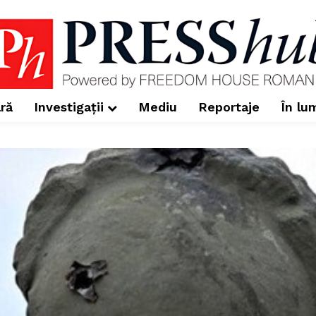
ră
Investigații
Mediu
Reportaje
În lu