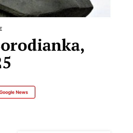
E
Borodianka,
25
 Google News