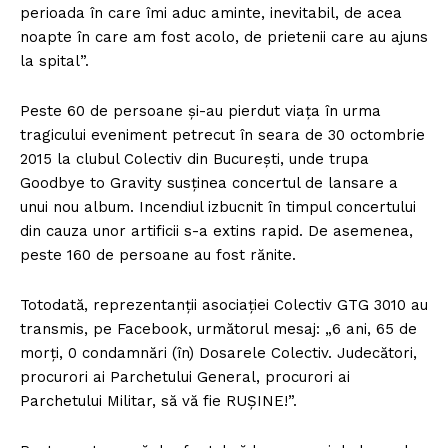
perioada în care îmi aduc aminte, inevitabil, de acea
noapte în care am fost acolo, de prietenii care au ajuns
la spital”.
Peste 60 de persoane şi-au pierdut viaţa în urma
tragicului eveniment petrecut în seara de 30 octombrie
2015 la clubul Colectiv din Bucureşti, unde trupa
Goodbye to Gravity susţinea concertul de lansare a
unui nou album. Incendiul izbucnit în timpul concertului
din cauza unor artificii s-a extins rapid. De asemenea,
peste 160 de persoane au fost rănite.
Totodată, reprezentanţii asociaţiei Colectiv GTG 3010 au
transmis, pe Facebook, următorul mesaj: „6 ani, 65 de
morţi, 0 condamnări (în) Dosarele Colectiv. Judecători,
procurori ai Parchetului General, procurori ai
Parchetului Militar, să vă fie RUŞINE!”.