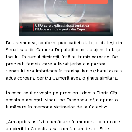
De asemenea, conform publicaţiei citate, nici aleşi din
Senat sau din Camera Deputaţilor nu au ajuns la faţa
locului, în cursul dimineţii, însă au trimis coroane. De
precizat, femeia care a livrat jerba din partea
Senatului era îmbrăcată în trening, iar bărbatul care a
adus coroana pentru Cameră avea o ţinută similară.
În ceea ce îl priveşte pe premierul demis Florin Cîţu
acesta a anunţat, vineri, pe Facebook, că a aprins o
lumânare în memoria victimelor de la Colectiv:
„Am aprins astăzi o lumânare în memoria celor care
au pierit la Colectiv, aşa cum fac an de an. Este