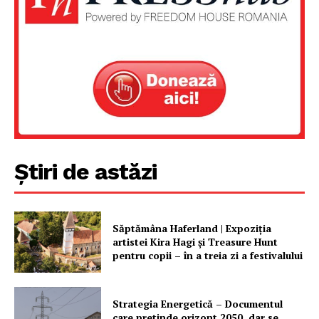
Un proiect
FREEDOM HOUSE ROMÂNIA
PRESShub
Despre noi / Echipa
Știri de astăzi
Proiecte editoriale
Rețea
Contact
Săptămâna Haferland | Expoziţia
artistei Kira Hagi şi Treasure Hunt
pentru copii – în a treia zi a festivalului
Strategia Energetică – Documentul
care pretinde orizont 2050, dar se