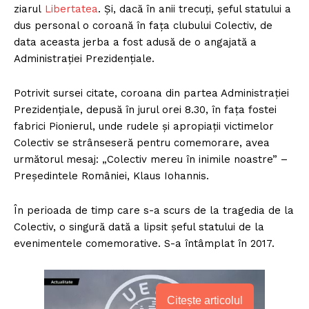
ziarul
Libertatea
. Şi, dacă în anii trecuţi, şeful statului a
dus personal o coroană în faţa clubului Colectiv, de
data aceasta jerba a fost adusă de o angajată a
Administraţiei Prezidenţiale.
Potrivit sursei citate, coroana din partea Administraţiei
Prezidenţiale, depusă în jurul orei 8.30, în faţa fostei
fabrici Pionierul, unde rudele şi apropiaţii victimelor
Colectiv se strânseseră pentru comemorare, avea
următorul mesaj: „Colectiv mereu în inimile noastre” –
Preşedintele României, Klaus Iohannis.
În perioada de timp care s-a scurs de la tragedia de la
Colectiv, o singură dată a lipsit şeful statului de la
evenimentele comemorative. S-a întâmplat în 2017.
Citește articolul