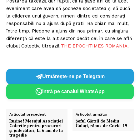
Postarea taxează dur faptul că la şase ani de la acel
eveniment care avea să şocheze societatea şi să ducă
la căderea unui guvern, nimeni dintre cei consideraţi
responsabili nu a ajuns după gratii. Ba chiar mai mult,
între timp, Piedone a ajuns din nou primar, cu singura
diferenţă că este la alt sector decât cel în care se află
clubul Colectiv, titrează
THE EPOCHTIMES ROMANIA.
Urmărește-ne pe Telegram
Intră pe canalul WhatsApp
Articolul precedent
Articolul următor
Rușine! Mesajul Asociației
Șeful Gărzii de Mediu
Colectiv pentru procurori
Galați, răpus de Covid-19
și judecători, la 6 ani de la
tragedie