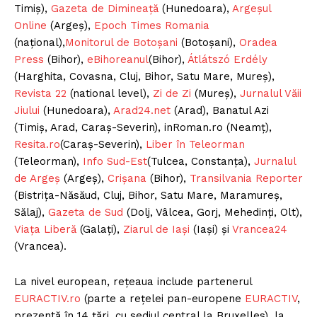
Timiș),
Gazeta de Dimineață
(Hunedoara),
Argeșul
Online
(Argeș),
Epoch Times Romania
(național),
Monitorul de Botoșani
(Botoșani),
Oradea
Press
(Bihor),
eBihoreanul
(Bihor),
Átlátszó Erdély
(Harghita, Covasna, Cluj, Bihor, Satu Mare, Mureș),
Revista 22
(national level),
Zi de Zi
(Mureș),
Jurnalul Văii
Jiului
(Hunedoara),
Arad24.net
(Arad), Banatul Azi
(Timiș, Arad, Caraș-Severin), inRoman.ro (Neamț),
Resita.ro
(Caraș-Severin),
Liber în Teleorman
(Teleorman),
Info Sud-Est
(Tulcea, Constanța),
Jurnalul
de Argeș
(Argeș),
Crișana
(Bihor),
Transilvania Reporter
(Bistrița-Năsăud, Cluj, Bihor, Satu Mare, Maramureș,
Sălaj),
Gazeta de Sud
(Dolj, Vâlcea, Gorj, Mehedinți, Olt),
Viața Liberă
(Galați),
Ziarul de Iași
(Iași) și
Vrancea24
(Vrancea).
La nivel european, rețeaua include partenerul
EURACTIV.ro
(parte a rețelei pan-europene
EURACTIV
,
prezentă în 14 țări, cu sediul central la Bruxelles), la