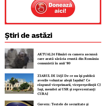
PRESShub
Despre noi / Echipa
Proiecte editoriale
Rețea
Știri de astăzi
Contact
AKTUAL24 Filmări cu camera ascunsă
care arată sărăcia cruntă din România
comunistă în anii ’80
ZIARUL DE IAȘI De ce nu își publică
averile voluntar aleșii Iașului? Ce
răspund viceprimarii, vicepreședinții CJ
Iași, membri ai USR și reprezentanți
CURAJ
Guvern: Testele de securitate și