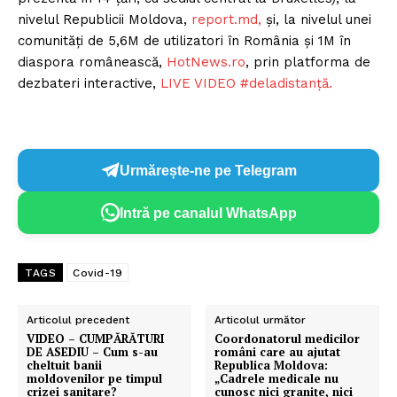
nivelul Republicii Moldova,
report.md,
și, la nivelul unei
comunități de 5,6M de utilizatori în România și 1M în
diaspora românească,
HotNews.ro
, prin platforma de
dezbateri interactive,
LIVE VIDEO #deladistanță.
Urmărește-ne pe Telegram
Intră pe canalul WhatsApp
TAGS
Covid-19
Articolul precedent
Articolul următor
VIDEO – CUMPĂRĂTURI
Coordonatorul medicilor
DE ASEDIU – Cum s-au
români care au ajutat
cheltuit banii
Republica Moldova:
moldovenilor pe timpul
„Cadrele medicale nu
crizei sanitare?
cunosc nici granițe, nici