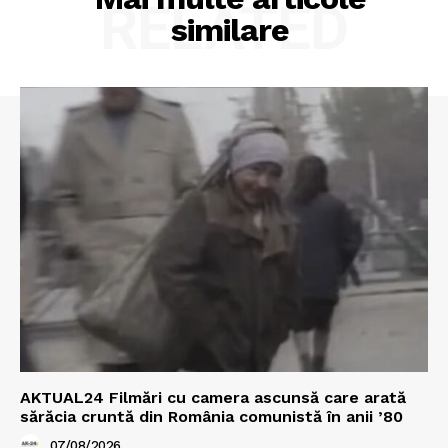
RELATED
similare
AKTUAL24 Filmări cu camera ascunsă care arată
sărăcia cruntă din România comunistă în anii ’80
07/08/2026