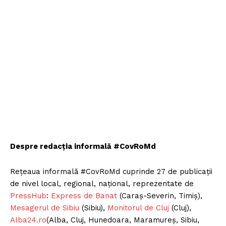
Despre redacția informală #CovRoMd
Rețeaua informală #CovRoMd cuprinde 27 de publicații
de nivel local, regional, național, reprezentate de
PressHub
:
Express de Banat
(Caraș-Severin, Timiș),
Mesagerul de Sibiu
(Sibiu),
Monitorul de Cluj
(Cluj),
Alba24.ro
(Alba, Cluj, Hunedoara, Maramureș, Sibiu,