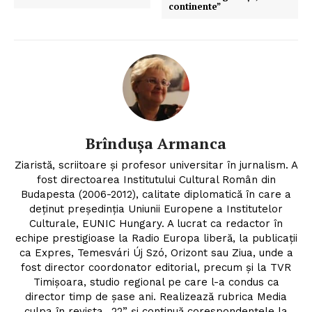
continente”
Brîndușa Armanca
Ziaristă, scriitoare şi profesor universitar în jurnalism. A
fost directoarea Institutului Cultural Român din
Budapesta (2006-2012), calitate diplomatică în care a
deținut președinția Uniunii Europene a Institutelor
Culturale, EUNIC Hungary. A lucrat ca redactor în
echipe prestigioase la Radio Europa liberă, la publicații
ca Expres, Temesvári Új Szó, Orizont sau Ziua, unde a
fost director coordonator editorial, precum și la TVR
Timişoara, studio regional pe care l-a condus ca
director timp de şase ani. Realizează rubrica Media
culpa în revista „22” și continuă corespondențele la