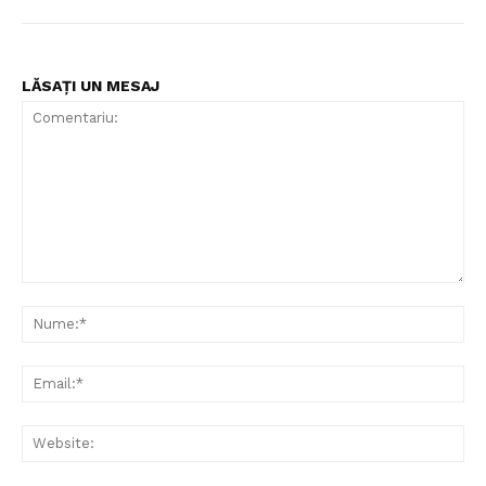
LĂSAȚI UN MESAJ
Comentariu:
Nu
Ema
Web