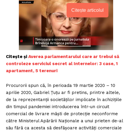
Citește articolul
Citește și
Averea parlamentarului care ar trebui să
controleze serviciul secret al Internelor: 3 case, 1
apartament, 5 terenuri
Procurorii spun că, în perioada 19 martie 2020 – 10
aprilie 2020, Gabriel Ţuţu ar fi pretins, printre altele,
de la reprezentanţii societăţilor implicate în achiziţiile
din timpul pandemiei introducerea într-un circuit
comercial de livrare măşti de protecţie neconforme
către Ministerul Apărării Naţionale a unui prieten de-al
său fără ca acesta să desfăşoare activităţi comerciale