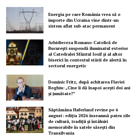
Energia pe care România vrea să o
importe din Ucraina vine dintr-un
PRESShub
sistem aflat sub atac permanent
Despre noi / Echipa
Arhidieceza Romano-Catolică de
București suspendă iluminatul exterior
Proiecte editoriale
al Catedralei Sfântul Iosif și al altor
biserici în contextul stării de alertă în
Rețea
sectorul energetic
Contact
Dominic Fritz, după achitarea Flaviei
Boghiu: „Cine îi dă înapoi aceşti doi ani
şi jumătate?”
Săptămâna Haferland revine pe 6
august: ediția 2026 înseamnă patru zile
de cultură, tradiții și întâlniri
memorabile în satele săsești din
Transilvania