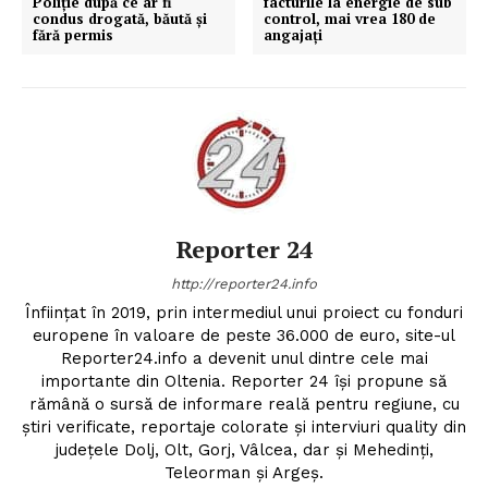
Poliție după ce ar fi
facturile la energie de sub
condus drogată, băută și
control, mai vrea 180 de
fără permis
angajați
Reporter 24
http://reporter24.info
Înfiinţat în 2019, prin intermediul unui proiect cu fonduri
europene în valoare de peste 36.000 de euro, site-ul
Reporter24.info a devenit unul dintre cele mai
importante din Oltenia. Reporter 24 îşi propune să
rămână o sursă de informare reală pentru regiune, cu
ştiri verificate, reportaje colorate şi interviuri quality din
judeţele Dolj, Olt, Gorj, Vâlcea, dar şi Mehedinţi,
Teleorman şi Argeş.