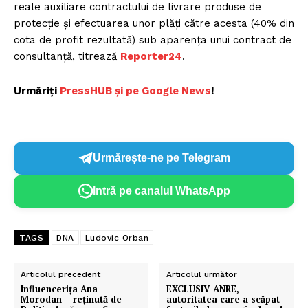
reale auxiliare contractului de livrare produse de
protecţie şi efectuarea unor plăţi către acesta (40% din
cota de profit rezultată) sub aparenţa unui contract de
consultanţă, titrează
Reporter24
.
Urmăriți
PressHUB și pe Google News
!
Urmărește-ne pe Telegram
Intră pe canalul WhatsApp
TAGS
DNA
Ludovic Orban
Articolul precedent
Articolul următor
Influencerița Ana
EXCLUSIV ANRE,
Morodan – reținută de
autoritatea care a scăpat