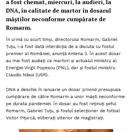
a fost chemat, miercuri, la audieri, la
DNA, în calitate de martor în dosarul
măștilor neconforme cumpărate de
Romarm.
În urmă cu scurt timp, directorului Romarm, Gabriel
Țuțu, i-a fost dată interdicţia de a discuta cu fostul
premier al României, anunță Antena 3. În acest dosar
au mai fost audiați ca martori și actualul ministru al
Energiei Virgil Popescu (PNL), dar şi fostul ministru
Claudiu Năsui (USR).
DNA a deschis în ianuarie un dosar privind presupusa
cumpărare de către Romarm a unor măști neconforme
pe durata pandemiei. În dosar au fost reținuți șeful
Romarm, Gabriel Țuțu, și fostul selecționer de fotbal
Victor Pițurcă, eliberați ulterior de magistrați.