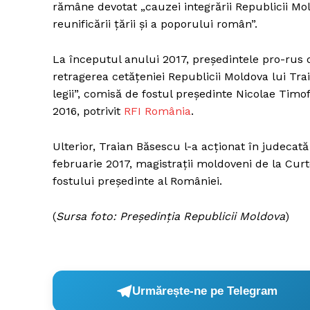
rămâne devotat „cauzei integrării Republicii M
reunificării țării și a poporului român”.
La începutul anului 2017, președintele pro-rus 
Un pro
retragerea cetățeniei Republicii Moldova lui Tra
FREEDOM
legii”, comisă de fostul președinte Nicolae Timofti
ROMÂ
2016, potrivit
RFI România
.
Ulterior, Traian Băsescu l-a acționat în judecată
februarie 2017, magistrații moldoveni de la Cu
fostului președinte al României.
(
Sursa foto: Președinția Republicii Moldova
)
Urmărește-ne pe Telegram