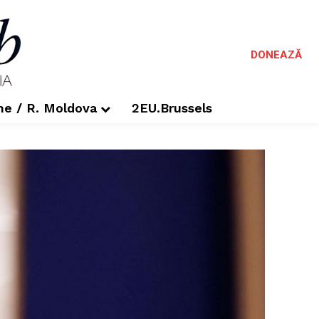
DONEAZĂ
me / R. Moldova
2EU.Brussels