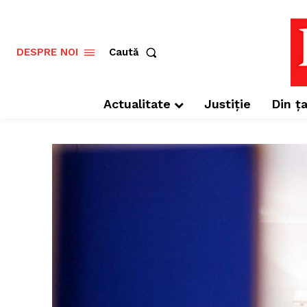
Caută
DESPRE NOI
Actualitate
Justiție
Din ța