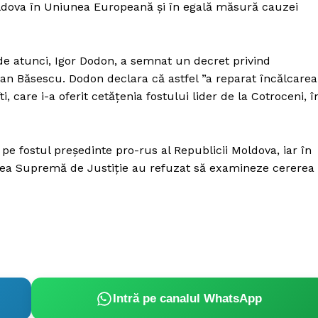
Proiecte editoriale
oldova în Uniunea Europeană și în egală măsură cauzei
Rețea
Contact
de atunci, Igor Dodon, a semnat un decret privind
iect
ian Băsescu. Dodon declara că astfel ”a reparat încălcarea
 HOUSE
, care i-a oferit cetățenia fostului lider de la Cotroceni, î
NIA
 pe fostul președinte pro-rus al Republicii Moldova, iar în
rtea Supremă de Justiție au refuzat să examineze cererea
Intră pe canalul WhatsApp