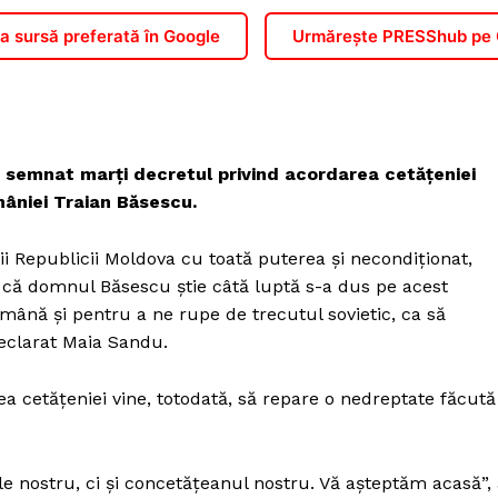
 sursă preferată în Google
Urmărește PRESShub pe
 semnat marți decretul privind acordarea cetățeniei
mâniei Traian Băsescu.
 Republicii Moldova cu toată puterea și necondiționat,
u că domnul Băsescu știe câtă luptă s-a dus pe acest
mână și pentru a ne rupe de trecutul sovietic, ca să
eclarat Maia Sandu.
ea cetățeniei vine, totodată, să repare o nedreptate făcută
e nostru, ci și concetățeanul nostru. Vă așteptăm acasă”,