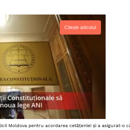
Citește articolul
PRESShub
Despre noi / Echipa
cii Moldova pentru acordarea cetățeniei și a asigurat-o c