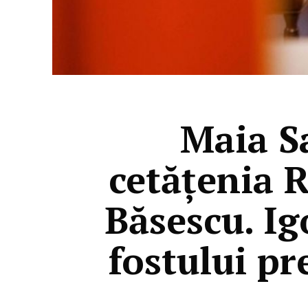
Maia S
cetățenia R
Băsescu. Ig
fostului p