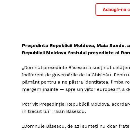
Adaugă-ne ca
Președinta Republicii Moldova, Maia Sandu, a
Republicii Moldova fostului președinte al Ro
„Domnul președinte Băsescu a susținut cetățenii
indiferent de guvernările de la Chișinău. Pentr
pământ pentru a ne păstra identitatea, limba ro
mergem înainte — spre un viitor european”, a d
Potrivit Președinției Republicii Moldova, acordar
în trecut lui Traian Băsescu.
„Domnule Băsescu, de azi sunteți nu doar fratel