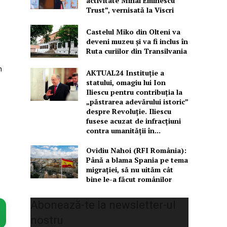
activitate Mihai Eminescu
Trust”, vernisată la Viscri
Castelul Miko din Olteni va
deveni muzeu şi va fi inclus în
Ruta curiilor din Transilvania
n
AKTUAL24 Instituție a
statului, omagiu lui Ion
Iliescu pentru contribuția la
„păstrarea adevărului istoric”
despre Revoluție. Iliescu
fusese acuzat de infracțiuni
contra umanității în...
Ovidiu Nahoi (RFI România):
Până a blama Spania pe tema
migrației, să nu uităm cât
bine le-a făcut românilor
Abonează-te la newsletter-ul
nostru