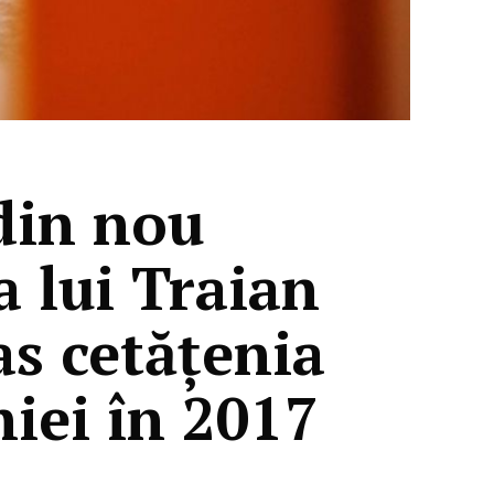
din nou
a lui Traian
as cetățenia
iei în 2017