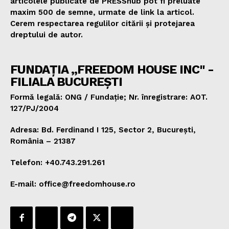
articolele publicate de PRESShub pot fi preluate
maxim 500 de semne, urmate de link la articol.
Cerem respectarea regulilor citării și protejarea
dreptului de autor.
FUNDAȚIA „FREEDOM HOUSE INC" -
FILIALA BUCUREȘTI
Formă legală: ONG / Fundație; Nr. înregistrare: AOT.
127/PJ/2004
Adresa: Bd. Ferdinand I 125, Sector 2, București,
România – 21387
Telefon: +40.743.291.261
E-mail: office@freedomhouse.ro