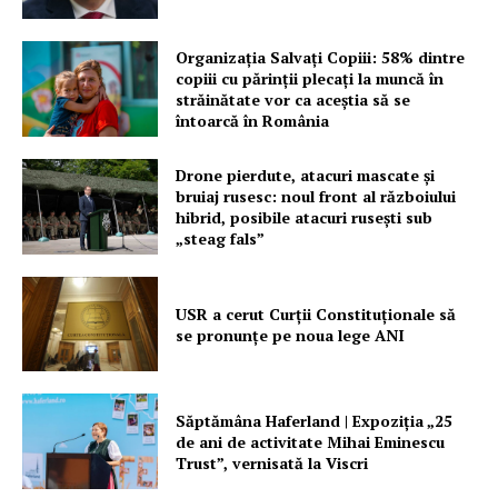
Organizația Salvați Copiii: 58% dintre
copiii cu părinții plecați la muncă în
străinătate vor ca aceștia să se
întoarcă în România
Drone pierdute, atacuri mascate și
bruiaj rusesc: noul front al războiului
hibrid, posibile atacuri rusești sub
„steag fals”
USR a cerut Curții Constituționale să
se pronunțe pe noua lege ANI
Săptămâna Haferland | Expoziţia „25
de ani de activitate Mihai Eminescu
Trust”, vernisată la Viscri