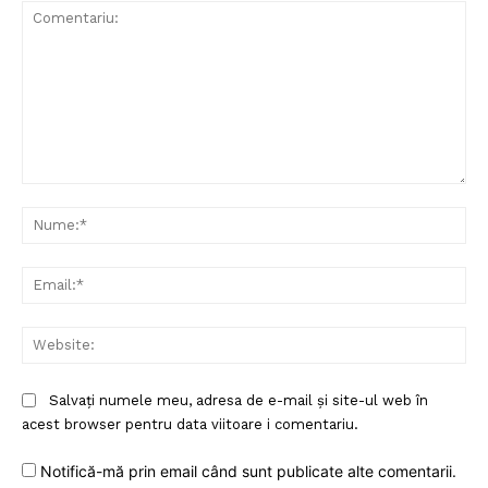
Comentariu:
Nu
Ema
Web
Un proiect
FREEDOM HOUSE ROMÂNIA
Salvați numele meu, adresa de e-mail și site-ul web în
acest browser pentru data viitoare i comentariu.
Notifică-mă prin email când sunt publicate alte comentarii.