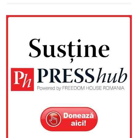
Un proiect
FREEDOM HOUSE ROMÂNIA
PRESShub
Despre noi / Echipa
Proiecte editoriale