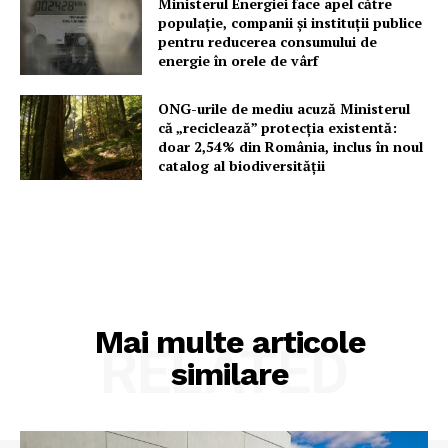
Ministerul Energiei face apel către
populație, companii și instituții publice
pentru reducerea consumului de
energie în orele de vârf
ONG-urile de mediu acuză Ministerul
că „reciclează” protecția existentă:
doar 2,54% din România, inclus în noul
catalog al biodiversității
Mai multe articole
RELATED
similare