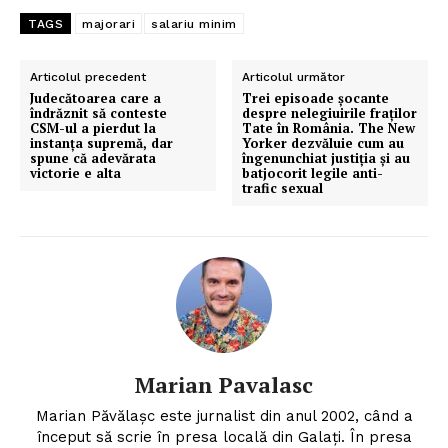
TAGS
majorari
salariu minim
Articolul precedent
Articolul următor
Judecătoarea care a
Trei episoade șocante
îndrăznit să conteste
despre nelegiuirile fraților
CSM-ul a pierdut la
Tate în România. The New
instanța supremă, dar
Yorker dezvăluie cum au
spune că adevărata
îngenunchiat justiția și au
victorie e alta
batjocorit legile anti-
trafic sexual
Marian Pavalasc
Marian Păvălașc este jurnalist din anul 2002, când a
început să scrie în presa locală din Galați. În presa