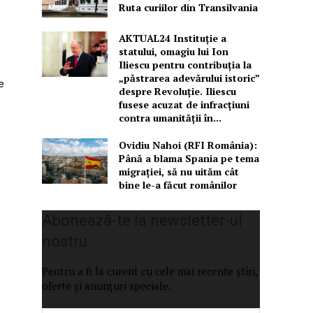
Ruta curiilor din Transilvania
AKTUAL24 Instituție a
statului, omagiu lui Ion
Iliescu pentru contribuția la
„păstrarea adevărului istoric”
e
despre Revoluție. Iliescu
fusese acuzat de infracțiuni
contra umanității în...
Ovidiu Nahoi (RFI România):
Până a blama Spania pe tema
migrației, să nu uităm cât
bine le-a făcut românilor
Abonează-te la newsletter-ul
nostru
Pentru a fi la curent cu cele mai recente știri,
oferte și anunțuri speciale.