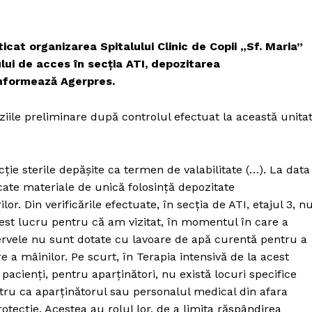
icat organizarea Spitalului Clinic de Copii „Sf. Maria”
trului de acces în secţia ATI, depozitarea
informează Agerpres.
ziile preliminare după controlul efectuat la această unita
cţie sterile depăşite ca termen de valabilitate (…). La data
ficate materiale de unică folosinţă depozitate
. Din verificările efectuate, în secţia de ATI, etajul 3, n
cest lucru pentru că am vizitat, în momentul în care a
zervele nu sunt dotate cu lavoare de apă curentă pentru a
 a mâinilor. Pe scurt, în Terapia intensivă de la acest
u pacienţi, pentru aparţinători, nu există locuri specifice
ntru ca aparţinătorul sau personalul medical din afara
tecţie. Acestea au rolul lor, de a limita răspândirea