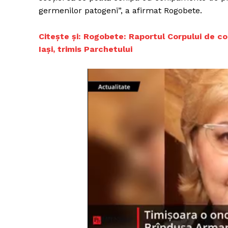
germenilor patogeni”, a afirmat Rogobete.
Citește și: ​Rogobete: Raportul Corpului de con
Iaşi, trimis Parchetului