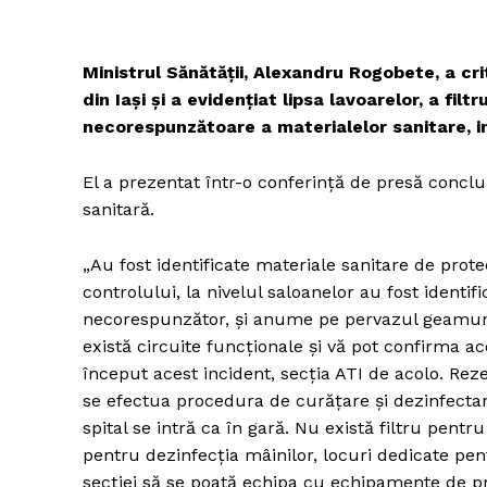
Ministrul Sănătăţii, Alexandru Rogobete, a crit
din Iaşi şi a evidenţiat lipsa lavoarelor, a fil
necorespunzătoare a materialelor sanitare, 
El a prezentat într-o conferinţă de presă conclu
sanitară.
„Au fost identificate materiale sanitare de prote
controlului, la nivelul saloanelor au fost identi
necorespunzător, şi anume pe pervazul geamurilor
există circuite funcţionale şi vă pot confirma a
început acest incident, secţia ATI de acolo. Re
se efectua procedura de curăţare şi dezinfectare
spital se intră ca în gară. Nu există filtru pentr
pentru dezinfecţia mâinilor, locuri dedicate pe
secţiei să se poată echipa cu echipamente de pro