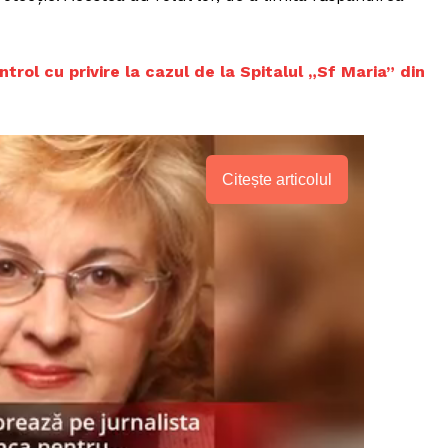
trol cu privire la cazul de la Spitalul „Sf Maria” din
Citește articolul
PRESShub
Despre noi / Echipa