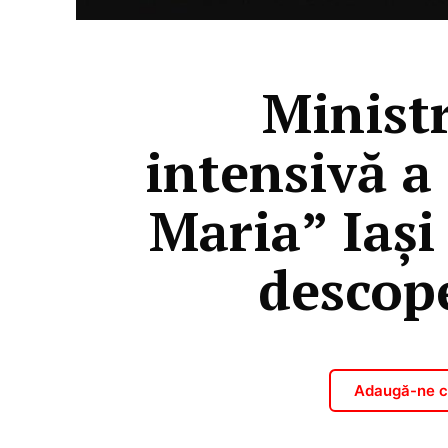
​Minist
intensivă a 
Maria” Iaşi
descope
Adaugă-ne ca