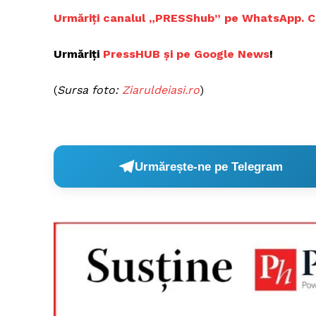
Urmăriți canalul „PRESShub” pe WhatsApp. Cele
Urmăriți
PressHUB și pe Google News
!
(
Sursa foto:
Ziaruldeiasi.ro
)
Urmărește-ne pe Telegram