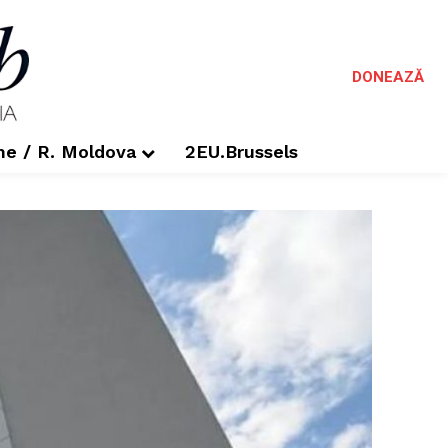
DONEAZĂ
me / R. Moldova
2EU.Brussels