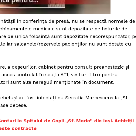
Proiecte editoriale
Rețea
nătăţii în conferinţa de presă, nu se respectă normele de
Contact
iect
echipamentele medicale sunt depozitate pe holurile de
 HOUSE
itare de unică folosinţă sunt depozitate necorespunzător, p
NIA
nale iar saloanele/rezervele pacienţilor nu sunt dotate cu
e, a deşeurilor, cabinet pentru consult preanestezic şi
acces controlat în secţia ATI, vestiar-filtru pentru
itatori sunt alte nereguli menţionate în document.
ebeluşi au fost infectaţi cu Serratia Marcescens la „Sf.
 şase decese.
turi la Spitalul de Copii „Sf. Maria” din Iași. Achiziții
 peste contracte