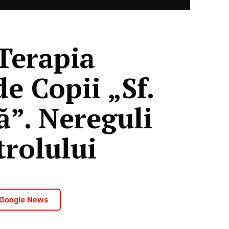
 Terapia
de Copii „Sf.
ă”. Nereguli
trolului
 Google News