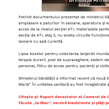
Potrivit documentului prezentat de ministrul Să
Un pro
amplasare a paturilor în saloane, aparatura şi 
FREEDOM
acces de la nivelul secţiei ATI, materialele san
ROMÂ
secţia de ATI, etaj 3, nu exista circuite funcţio
lavoare cu apă curentă.
Lipsa boxelor pentru colectarea lenjeriei murdar
terapia durerii, post de supraveghere, sistem de 
personal, filtru de acces pentru pacienţi şi viz
Ministerul Sănătăţii a informat recent că nouă b
Maria”. În unitatea sanitară au fost înregistrate
Citește și: ​Raport devastator al Camerei de Con
făcute „la liber”, servicii inexistente și plăți