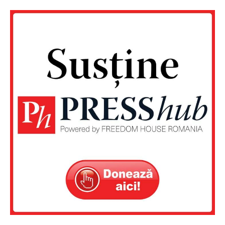
Un proiect
FREEDOM HOUSE ROMÂNIA
PRESShub
Despre noi / Echipa
Proiecte editoriale
Rețea
Contact