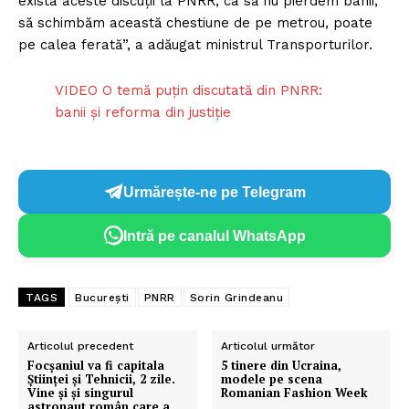
exista aceste discuţii la PNRR, ca să nu pierdem banii,
să schimbăm această chestiune de pe metrou, poate
pe calea ferată”, a adăugat ministrul Transporturilor.
VIDEO O temă puțin discutată din PNRR:
banii și reforma din justiție
Urmărește-ne pe Telegram
Intră pe canalul WhatsApp
TAGS
București
PNRR
Sorin Grindeanu
Articolul precedent
Articolul următor
Focșaniul va fi capitala
5 tinere din Ucraina,
Științei și Tehnicii, 2 zile.
modele pe scena
Vine și și singurul
Romanian Fashion Week
astronaut român care a