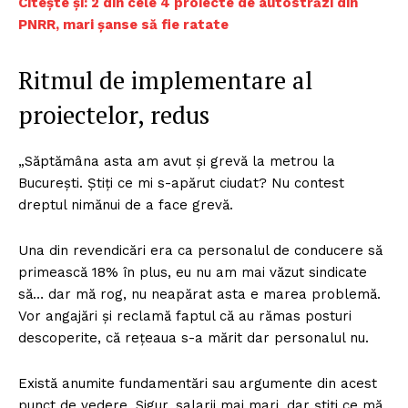
Citește și: 2 din cele 4 proiecte de autostrăzi din
PNRR, mari șanse să fie ratate
Ritmul de implementare al
proiectelor, redus
„Săptămâna asta am avut şi grevă la metrou la
Bucureşti. Ştiţi ce mi s-apărut ciudat? Nu contest
dreptul nimănui de a face grevă.
Una din revendicări era ca personalul de conducere să
primească 18% în plus, eu nu am mai văzut sindicate
să… dar mă rog, nu neapărat asta e marea problemă.
Vor angajări şi reclamă faptul că au rămas posturi
descoperite, că reţeaua s-a mărit dar personalul nu.
Există anumite fundamentări sau argumente din acest
punct de vedere. Sigur, salarii mai mari, dar ştiţi ce mă