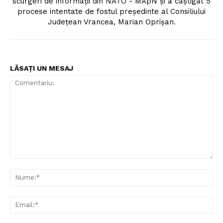
scurgeri de informații din NATO - MApN și a câștigat 5
procese intentate de fostul președinte al Consiliului
Județean Vrancea, Marian Oprișan.
LĂSAȚI UN MESAJ
Comentariu:
Nu
Ema