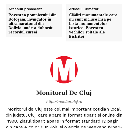
Articolul precedent
Articolul următor
Povestea pompierului din
Clădiri monumentale care
Botoșani, învingător în
nu sunt incluse însă pe
ultramaratonul din
Lista monumentelor
Bolivia, unde a doborât
istorice. Povestea
recordul cursei
vechilor spitale ale
Bistriței
Monitorul De Cluj
http://monitorulcj.ro
Monitorul de Cluj este cel mai important cotidian local
din judetul Cluj, care apare in format tiparit si online din
1998. Ziarul tiparit apare in format standard 12 pagini,
din care 4 color (luni-joi), si o editie de weekend (vineri-