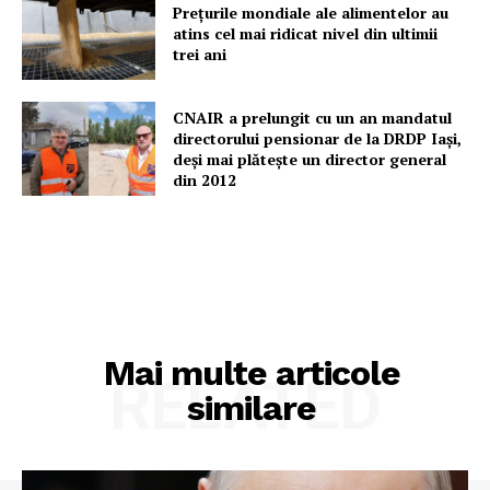
Prețurile mondiale ale alimentelor au
atins cel mai ridicat nivel din ultimii
trei ani
PRESShub
CNAIR a prelungit cu un an mandatul
directorului pensionar de la DRDP Iași,
deși mai plătește un director general
Despre noi / Echipa
din 2012
Proiecte editoriale
Rețea
Contact
Mai multe articole
RELATED
similare