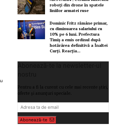
roboți din drone în spatele
liniilor armatei ruse
Dominic Fritz rămâne primar,
cu diminuarea salariului cu
10% pe 6 luni. Prefectura
Timiș a emis ordinul după
hotărârea definitivă a Înaltei
Curți. Reacția...
Abonează-te la newsletter-ul
nostru
ru
Pentru a fi la curent cu cele mai recente știri,
oferte și anunțuri speciale.
Abonează-te