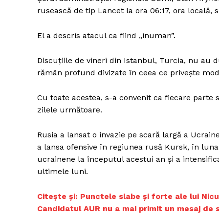
rusească de tip Lancet la ora 06:17, ora locală,
El a descris atacul ca fiind „inuman”.
Un pro
FREEDOM
Discuțiile de vineri din Istanbul, Turcia, nu au 
ROMÂ
rămân profund divizate în ceea ce privește moda
Cu toate acestea, s-a convenit ca fiecare parte s
zilele următoare.
Rusia a lansat o invazie pe scară largă a Ucrain
a lansa ofensive în regiunea rusă Kursk, în luna
ucrainene la începutul acestui an și a intensifica
ultimele luni.
Citește și:
Punctele slabe și forte ale lui Nic
Candidatul AUR nu a mai primit un mesaj de 