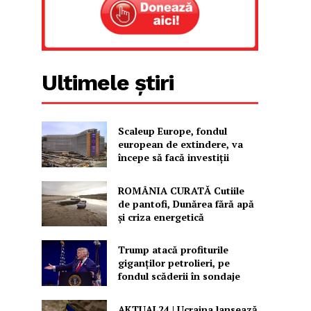
Ultimele știri
Scaleup Europe, fondul
european de extindere, va
începe să facă investiții
ROMÂNIA CURATĂ Cutiile
de pantofi, Dunărea fără apă
și criza energetică
Trump atacă profiturile
giganților petrolieri, pe
fondul scăderii în sondaje
AKTUAL24 | Ucraina lansează