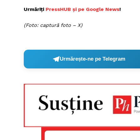
Urmăriți
PressHUB și pe Google News
!
(Foto: captură foto – X)
Urmărește-ne pe Telegram