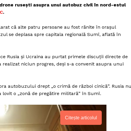
drone rusești asupra unui autobuz civil în nord-estul
C
.
arat că alte patru persoane au fost rănite în orașul
zul se deplasa spre capitala regională Sumî, aflată în
ce Rusia și Ucraina au purtat primele discuții directe de
 realizat niciun progres, deși s-a convenit asupra unui
upra autobuzului drept „o crimă de război cinică”. Rusia n
 lovit o „zonă de pregătire militară” în Sumî.
Citește articolul