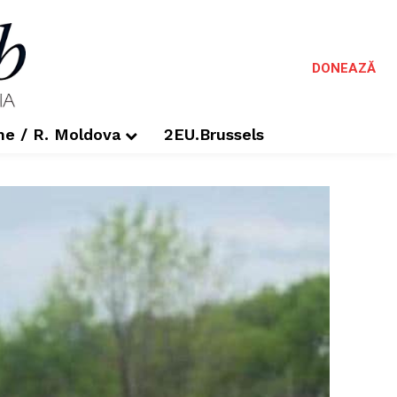
DONEAZĂ
me / R. Moldova
2EU.Brussels