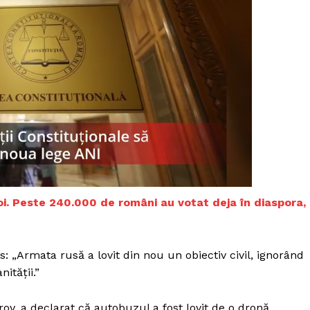
doi. Peste 240.000 de români au votat deja în diaspora,
s: „Armata rusă a lovit din nou un obiectiv civil, ignorând
PRESShub
ității.”
Despre noi / Echipa
ov, a declarat că autobuzul a fost lovit de o dronă