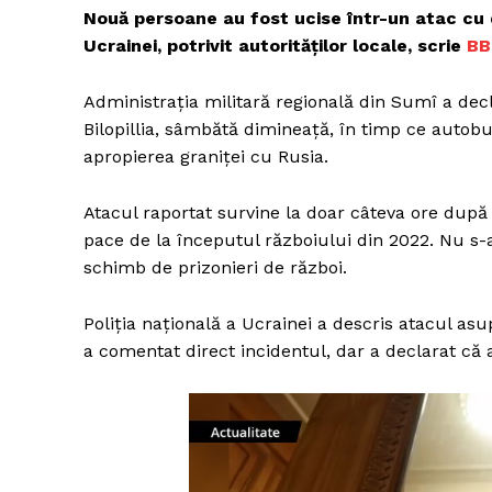
Nouă persoane au fost ucise într-un atac cu 
Ucrainei, potrivit autorităților locale, scrie
BB
Administrația militară regională din Sumî a decl
Bilopillia, sâmbătă dimineață, în timp ce autobu
apropierea graniței cu Rusia.
Atacul raportat survine la doar câteva ore după 
pace de la începutul războiului din 2022. Nu s-a
schimb de prizonieri de război.
Poliția națională a Ucrainei a descris atacul as
a comentat direct incidentul, dar a declarat că a