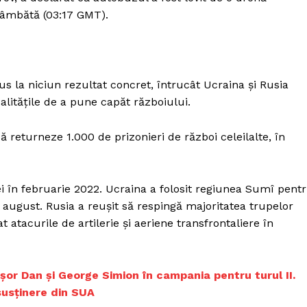
Proiecte editoriale
 sâmbătă (03:17 GMT).
Rețea
Contact
iect
 HOUSE
dus la niciun rezultat concret, întrucât Ucraina și Rusia
NIA
litățile de a pune capăt războiului.
ă returneze 1.000 de prizonieri de război celeilalte, în
ei în februarie 2022. Ucraina a folosit regiunea Sumî pent
 august. Rusia a reușit să respingă majoritatea trupelor
t atacurile de artilerie și aeriene transfrontaliere în
ușor Dan și George Simion în campania pentru turul II.
susținere din SUA