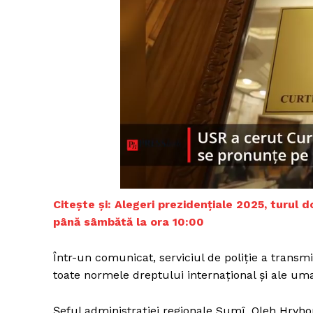
Citește și:
Alegeri prezidențiale 2025, turul 
până sâmbătă la ora 10:00
Într-un comunicat, serviciul de poliție a transmi
toate normele dreptului internațional și ale uman
Șeful administrației regionale Sumî, Oleh Hryhor