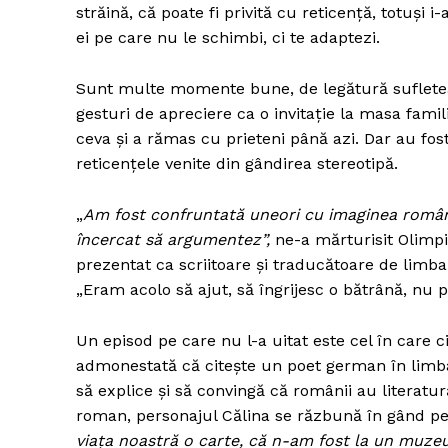
străină, că poate fi privită cu reticență, totuși i
ei pe care nu le schimbi, ci te adaptezi.
Sunt multe momente bune, de legătură sufleteasc
gesturi de apreciere ca o invitație la masa famil
ceva și a rămas cu prieteni până azi. Dar au fo
reticențele venite din gândirea stereotipă.
„
Am fost confruntată uneori cu imaginea românil
încercat să argumentez”,
ne-a mărturisit Olimpi
prezentat ca scriitoare și traducătoare de limba 
„Eram acolo să ajut, să îngrijesc o bătrână, nu p
Un episod pe care nu l-a uitat este cel în care c
admonestată că citește un poet german în limba 
să explice și să convingă că românii au literatu
roman, personajul Călina se răzbună în gând pe
viața noastră o carte, că n-am fost la un muzeu,