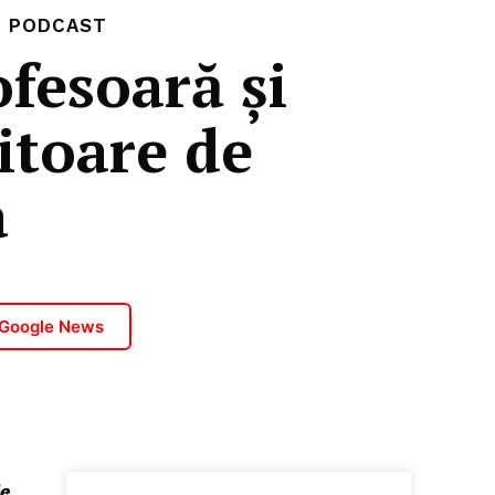
PODCAST
fesoară și
jitoare de
a
 Google News
le