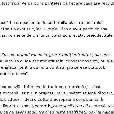
-a fost frică. Pe parcurs a înțeles că fiecare casă are reguli
ă fie cu pacienta, fie cu familia ei, care face mici
iei sau o excursie, iar Olimpia Sârb a avut parte de așa
st și momente de umilință, când au prevalat prejudecățile 
or din primul val de imigrare, mulți infractori, dar am
a Sârb. În ciuda acestor atitudini condescendente, nu s-a
engleză, pentru că nu a dorit să își altereze statutul:
entru altceva”.
itea poeziile lui Heine în traducere română și a fost
română, iar nu în original. Dar a învățat să aibă răbdare,
ră, traduceri, deci o cultură europeană consistentă. În
 disprețul unor ignoranți:
„Austriecii cred că n-am văzut 
 că nu avem școli. Ne cred niște analfabeți. Să-i ia naiba!