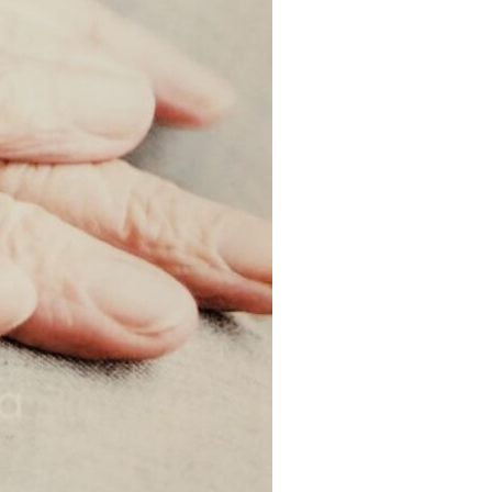
Proiecte editoriale
Rețea
Contact
iect
 HOUSE
NIA