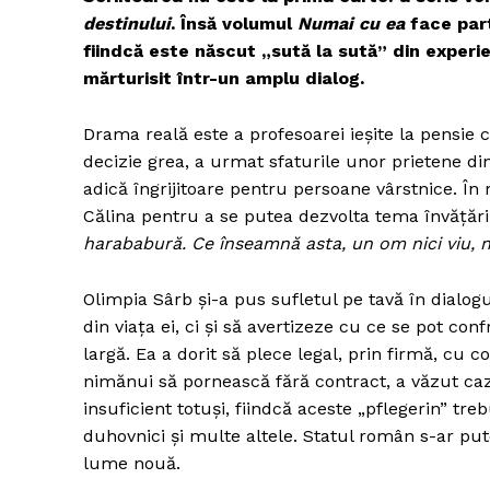
destinului
. Însă volumul
Numai cu ea
face part
fiindcă este născut „sută la sută” din experie
mărturisit într-un amplu dialog.
Drama reală este a profesoarei ieșite la pensie c
decizie grea, a urmat sfaturile unor prietene di
adică îngrijitoare pentru persoane vârstnice. În
Călina pentru a se putea dezvolta tema învățării
harababură. Ce înseamnă asta, un om nici viu, ni
Olimpia Sârb și-a pus sufletul pe tavă în dialo
din viața ei, ci și să avertizeze cu ce se pot co
largă. Ea a dorit să plece legal, prin firmă, cu
nimănui să pornească fără contract, a văzut cazu
insuficient totuși, fiindcă aceste „pflegerin” tre
duhovnici și multe altele. Statul român s-ar pute
lume nouă.