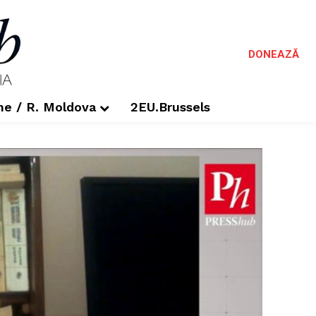
DONEAZĂ
me / R. Moldova
2EU.Brussels