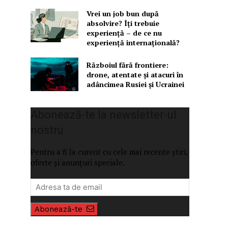
Vrei un job bun după
absolvire? Îți trebuie
experiență – de ce nu
experiență internațională?
Războiul fără frontiere:
drone, atentate și atacuri în
adâncimea Rusiei și Ucrainei
Abonează-te la newsletter-ul
nostru
Pentru a fi la curent cu cele mai recente știri,
oferte și anunțuri speciale.
Abonează-te