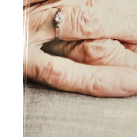
Un pro
FREEDOM
ROMÂ