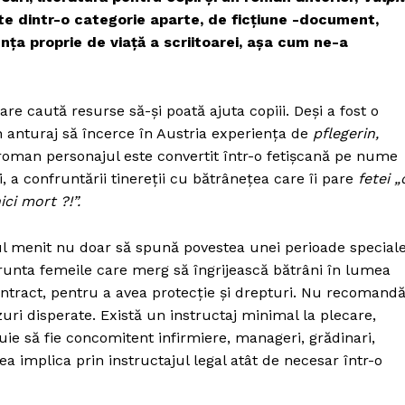
e dintr-o categorie aparte, de ficțiune -document,
nța proprie de viață a scriitoarei, așa cum ne-a
are caută resurse să-și poată ajuta copiii. Deși a fost o
n anturaj să încerce în Austria experiența de
pflegerin,
 roman personajul este convertit într-o fetișcană pe nume
, a confruntării tinereții cu bătrânețea care îi pare
fetei „
ci mort ?!”.
gul menit nu doar să spună povestea unei perioade special
nfrunta femeile care merg să îngrijească bătrâni în lumea
 contract, pentru a avea protecție și drepturi. Nu recomand
ri disperate. Există un instructaj minimal la plecare,
buie să fie concomitent infirmiere, manageri, grădinari,
a implica prin instructajul legal atât de necesar într-o