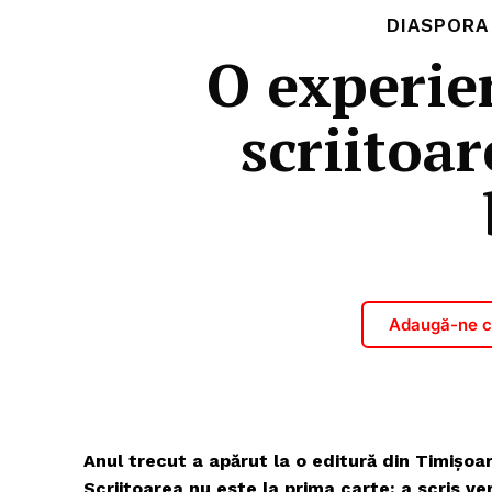
DIASPORA
O experie
scriitoar
Adaugă-ne ca
Anul trecut a apărut la o editură din Timișo
Scriitoarea nu este la prima carte: a scris ver