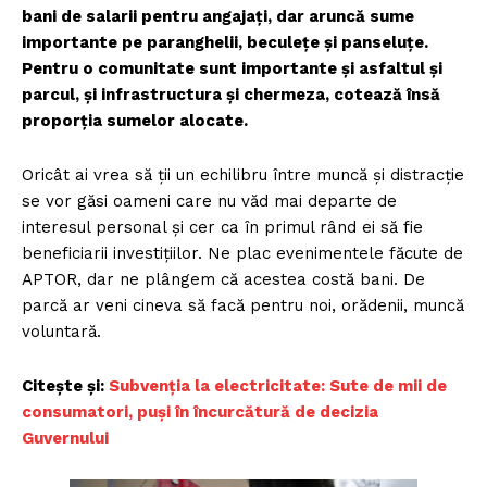
bani de salarii pentru angajaţi, dar aruncă sume
importante pe paranghelii, beculeţe şi panseluţe.
Pentru o comunitate sunt importante şi asfaltul şi
parcul, şi infrastructura şi chermeza, cotează însă
proporţia sumelor alocate.
Oricât ai vrea să ţii un echilibru între muncă şi distracţie
se vor găsi oameni care nu văd mai departe de
interesul personal şi cer ca în primul rând ei să fie
beneficiarii investiţiilor. Ne plac evenimentele făcute de
APTOR, dar ne plângem că acestea costă bani. De
parcă ar veni cineva să facă pentru noi, orădenii, muncă
voluntară.
Citește și:
Subvenția la electricitate: Sute de mii de
consumatori, puși în încurcătură de decizia
Guvernului