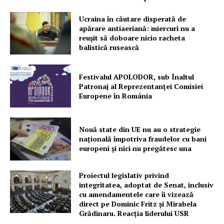
PRESShub
Ucraina în căutare disperată de
apărare antiaeriană: miercuri nu a
reușit să doboare nicio racheta
Despre noi / Echipa
balistică rusească
Proiecte editoriale
Rețea
Festivalul APOLODOR, sub Înaltul
Contact
Patronaj al Reprezentanței Comisiei
Europene în România
Nouă state din UE nu au o strategie
națională împotriva fraudelor cu bani
europeni și nici nu pregătesc una
Proiectul legislativ privind
integritatea, adoptat de Senat, inclusiv
cu amendamentele care îi vizează
direct pe Dominic Fritz și Mirabela
Grădinaru. Reacția liderului USR