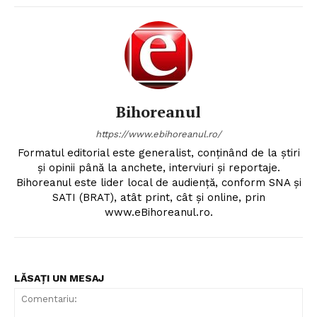
Bihoreanul
https://www.ebihoreanul.ro/
Formatul editorial este generalist, conţinând de la ştiri
şi opinii până la anchete, interviuri şi reportaje.
Bihoreanul este lider local de audienţă, conform SNA şi
SATI (BRAT), atât print, cât şi online, prin
www.eBihoreanul.ro.
LĂSAȚI UN MESAJ