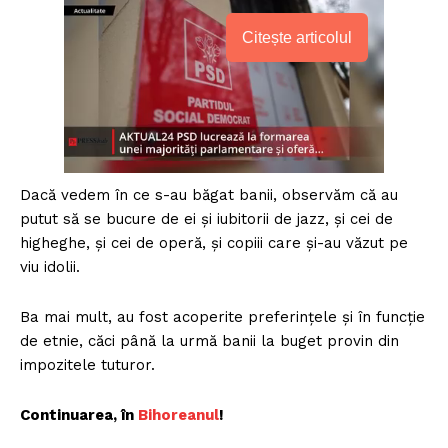
Citește articolul
Dacă vedem în ce s-au băgat banii, observăm că au
putut să se bucure de ei şi iubitorii de jazz, şi cei de
higheghe, şi cei de operă, şi copiii care şi-au văzut pe
viu idolii.
Ba mai mult, au fost acoperite preferinţele şi în funcţie
de etnie, căci până la urmă banii la buget provin din
impozitele tuturor.
Continuarea, în
Bihoreanul
!