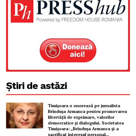
Știri de astăzi
Un proiect
Timișoara o onorează pe jurnalista
Brîndușa Armanca pentru promovarea
FREEDOM HOUSE ROMÂNIA
libertății de exprimare, valorilor
democratice și dialogului. Societatea
Timișoara: „Brîndușa Armanca și-a
sacrificat interesul personal...