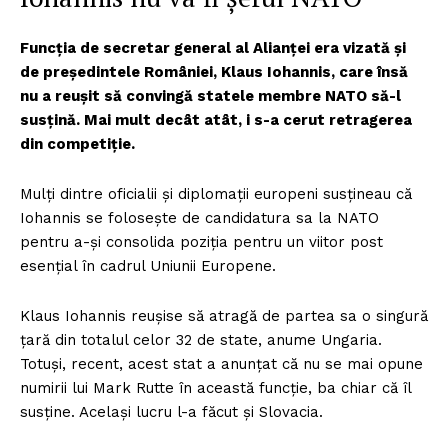
Funcția de secretar general al Alianței era vizată și
de președintele României, Klaus Iohannis, care însă
nu a reușit să convingă statele membre NATO să-l
susțină. Mai mult decât atât, i s-a cerut retragerea
din competiție.
Mulți dintre oficialii și diplomații europeni susțineau că
Iohannis se folosește de candidatura sa la NATO
pentru a-și consolida poziția pentru un viitor post
esențial în cadrul Uniunii Europene.
Klaus Iohannis reușise să atragă de partea sa o singură
țară din totalul celor 32 de state, anume Ungaria.
Totuși, recent, acest stat a anunțat că nu se mai opune
numirii lui Mark Rutte în această funcție, ba chiar că îl
susține. Același lucru l-a făcut și Slovacia.