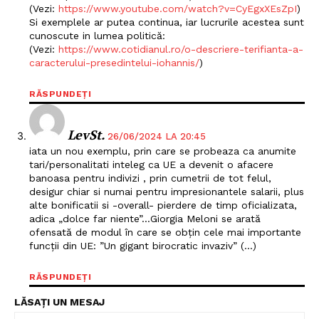
(Vezi:
https://www.youtube.com/watch?v=CyEgxXEsZpI
)
Si exemplele ar putea continua, iar lucrurile acestea sunt
cunoscute in lumea politică:
(Vezi:
https://www.cotidianul.ro/o-descriere-terifianta-a-
caracterului-presedintelui-iohannis/
)
RĂSPUNDEȚI
LevSt.
26/06/2024 LA 20:45
iata un nou exemplu, prin care se probeaza ca anumite
tari/personalitati inteleg ca UE a devenit o afacere
banoasa pentru indivizi , prin cumetrii de tot felul,
desigur chiar si numai pentru impresionantele salarii, plus
alte bonificatii si -overall- pierdere de timp oficializata,
adica „dolce far niente”…Giorgia Meloni se arată
Un proiect
ofensată de modul în care se obțin cele mai importante
FREEDOM HOUSE ROMÂNIA
funcții din UE: ”Un gigant birocratic invaziv” (…)
RĂSPUNDEȚI
LĂSAȚI UN MESAJ