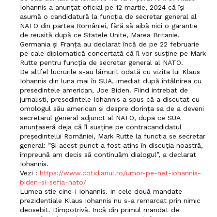
Iohannis a anunțat oficial pe 12 martie, 2024 că își
asumă o candidatură la funcția de secretar general al
NATO din partea României, fără să aibă nici o garantie
de reusită după ce Statele Unite, Marea Britanie,
Germania și Franța au declarat încă de pe 22 februarie
pe cale diplomatică concertată că îl vor susține pe Mark
Rutte pentru funcția de secretar general al NATO.
De altfel lucrurile s-au lămurit odată cu vizita lui Klaus
Iohannis din luna mai în SUA, imediat după întâlnirea cu
presedintele american, Joe Biden. Fiind intrebat de
jurnalisti, presedintele Iohannis a spus că a discutat cu
omologul său american si despre dorința sa de a deveni
secretarul general adjunct al NATO, dupa ce SUA
anunțaseră deja că îl susține pe contracandidatul
președintelui României, Mark Rutte la functia se secretar
general: ”Și acest punct a fost atins în discuția noastră,
împreună am decis să continuăm dialogul”, a declarat
Iohannis.
Vezi :
https://www.cotidianul.ro/umor-pe-net-iohannis-
biden-si-sefia-nato/
Lumea stie cine-i Iohannis. In cele două mandate
prezidentiale Klaus Iohannis nu s-a remarcat prin nimic
deosebit. Dimpotrivă. Incă din primul mandat de