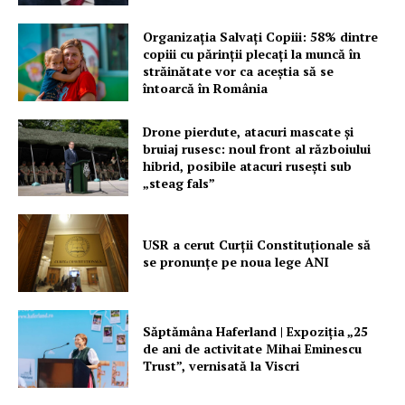
Organizația Salvați Copiii: 58% dintre
copiii cu părinții plecați la muncă în
străinătate vor ca aceștia să se
întoarcă în România
Drone pierdute, atacuri mascate și
bruiaj rusesc: noul front al războiului
hibrid, posibile atacuri rusești sub
„steag fals”
USR a cerut Curții Constituționale să
se pronunțe pe noua lege ANI
Săptămâna Haferland | Expoziţia „25
de ani de activitate Mihai Eminescu
Trust”, vernisată la Viscri