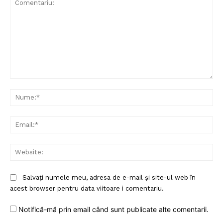
PRESShub
Despre noi / Echipa
Proiecte editoriale
Rețea
Contact
Comentariu:
Nu
Ema
Web
Salvați numele meu, adresa de e-mail și site-ul web în
acest browser pentru data viitoare i comentariu.
Notifică-mă prin email când sunt publicate alte comentarii.