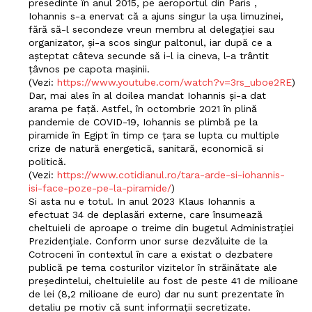
presedinte în anul 2015, pe aeroportul din Paris ,
Iohannis s-a enervat că a ajuns singur la ușa limuzinei,
fără să-l secondeze vreun membru al delegației sau
organizator, și-a scos singur paltonul, iar după ce a
așteptat câteva secunde să i-l ia cineva, l-a trântit
țâvnos pe capota mașinii.
(Vezi:
https://www.youtube.com/watch?v=3rs_uboe2RE
)
Dar, mai ales în al doilea mandat Iohannis și-a dat
arama pe față. Astfel, în octombrie 2021 în plină
pandemie de COVID-19, Iohannis se plimbă pe la
piramide în Egipt în timp ce țara se lupta cu multiple
crize de natură energetică, sanitară, economică si
politică.
(Vezi:
https://www.cotidianul.ro/tara-arde-si-iohannis-
isi-face-poze-pe-la-piramide/
)
Si asta nu e totul. In anul 2023 Klaus Iohannis a
efectuat 34 de deplasări externe, care însumează
cheltuieli de aproape o treime din bugetul Administrației
Prezidențiale. Conform unor surse dezvăluite de la
Cotroceni în contextul în care a existat o dezbatere
publică pe tema costurilor vizitelor în străinătate ale
președintelui, cheltuielile au fost de peste 41 de milioane
de lei (8,2 milioane de euro) dar nu sunt prezentate în
detaliu pe motiv că sunt informații secretizate.