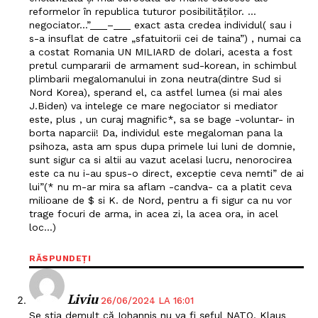
reformelor în republica tuturor posibilităților. …
negociator…”___–___ exact asta credea individul( sau i
s-a insuflat de catre „sfatuitorii cei de taina”) , numai ca
a costat Romania UN MILIARD de dolari, acesta a fost
pretul cumpararii de armament sud-korean, in schimbul
plimbarii megalomanului in zona neutra(dintre Sud si
Nord Korea), sperand el, ca astfel lumea (si mai ales
J.Biden) va intelege ce mare negociator si mediator
este, plus , un curaj magnific*, sa se bage -voluntar- in
borta naparcii! Da, individul este megaloman pana la
psihoza, asta am spus dupa primele lui luni de domnie,
sunt sigur ca si altii au vazut acelasi lucru, nenorocirea
este ca nu i-au spus-o direct, exceptie ceva nemti” de ai
lui”(* nu m-ar mira sa aflam -candva- ca a platit ceva
milioane de $ si K. de Nord, pentru a fi sigur ca nu vor
trage focuri de arma, in acea zi, la acea ora, in acel
loc…)
RĂSPUNDEȚI
Liviu
26/06/2024 LA 16:01
Se stia demult că Iohannis nu va fi șeful NATO. Klaus