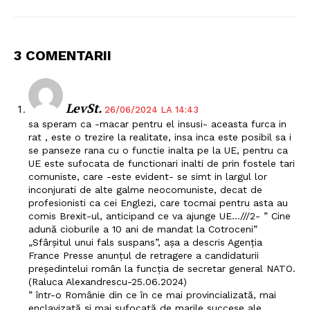
3 COMENTARII
LevSt.
26/06/2024 LA 14:43
sa speram ca -macar pentru el insusi- aceasta furca in
rat , este o trezire la realitate, insa inca este posibil sa i
se panseze rana cu o functie inalta pe la UE, pentru ca
UE este sufocata de functionari inalti de prin fostele tari
comuniste, care -este evident- se simt in largul lor
inconjurati de alte galme neocomuniste, decat de
profesionisti ca cei Englezi, care tocmai pentru asta au
comis Brexit-ul, anticipand ce va ajunge UE…///2- ” Cine
adună cioburile a 10 ani de mandat la Cotroceni”
„Sfârșitul unui fals suspans”, așa a descris Agenția
France Presse anunțul de retragere a candidaturii
președintelui român la funcția de secretar general NATO.
(Raluca Alexandrescu-25.06.2024)
” într-o Românie din ce în ce mai provincializată, mai
enclavizată și mai sufocată de marile succese ale