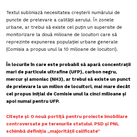
Textul subliniază necesitatea creșterii numărului de
puncte de prelevare a calității aerului. În zonele
urbane, ar trebui să existe cel puțin un supersite de
monitorizare la două milioane de locuitori care să
reprezinte expunerea populației urbane generale
(Comisia a propus unul la 10 milioane de locuitori).
În locurile în care este probabil să apară concentrații
mari de particule ultrafine (UFP), carbon negru,
mercur și amoniac (NH3), ar trebui să existe un punct
de prelevare la un milion de locuitori, mai mare decât
cel propus inițial de Comisie unul la cinci milioane și
apoi numai pentru UFP.
Citește și: O nouă portiță pentru proiecte imobiliare
controversate pe terenurile statului. PSD și PNL
schimbă definiția „majorității calificate”