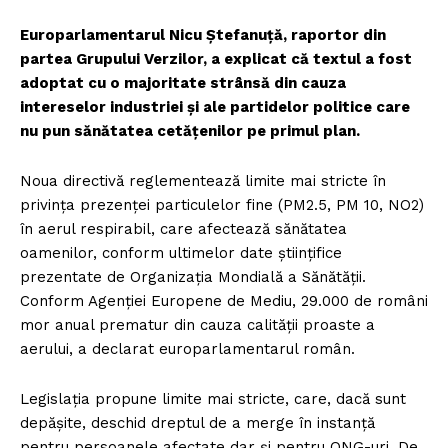
Europarlamentarul Nicu Ștefanuță, raportor din
partea Grupului Verzilor, a explicat că textul a fost
adoptat cu o majoritate strânsă din cauza
intereselor industriei și ale partidelor politice care
nu pun sănătatea cetățenilor pe primul plan.
Noua directivă reglementează limite mai stricte în
privința prezenței particulelor fine (PM2.5, PM 10, NO2)
în aerul respirabil, care afectează sănătatea
oamenilor, conform ultimelor date științifice
prezentate de Organizația Mondială a Sănătății.
Conform Agenției Europene de Mediu, 29.000 de români
mor anual prematur din cauza calității proaste a
aerului, a declarat europarlamentarul român.
Legislația propune limite mai stricte, care, dacă sunt
depășite, deschid dreptul de a merge în instanță
pentru persoanele afectate dar și pentru ONG-uri. De