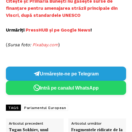
Citește și: Primăria Buneşti nu găseşte surse de
finanţare pentru amenajarea străzii principale din
Viscri, după standardele UNESCO
Urmăriți
PressHUB și pe Google News
!
(
Sursa foto:
Pixabay.com
)
Urmărește-ne pe Telegram
Intră pe canalul WhatsApp
TAGS
Parlamentul European
Articolul precedent
Articolul următor
Tugan Sokhiev, unul
Fragmentele ridicate de la