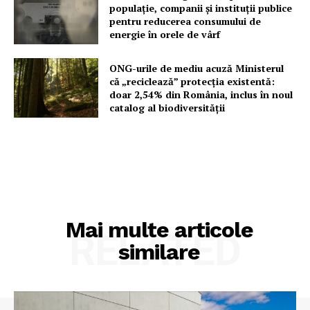
populație, companii și instituții publice
pentru reducerea consumului de
energie în orele de vârf
ONG-urile de mediu acuză Ministerul
că „reciclează” protecția existentă:
doar 2,54% din România, inclus în noul
catalog al biodiversității
Mai multe articole
RELATED
similare