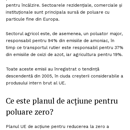
FREEDOM HOUSE ROMÂNIA
pentru încălzire. Sectoarele rezidențiale, comerciale și
instituționale sunt principala sursă de poluare cu
particule fine din Europa.
PRESShub
Sectorul agricol este, de asemenea, un poluator major,
responsabil pentru 94% din emisiile de amoniac, în
Despre noi / Echipa
timp ce transportul rutier este responsabil pentru 37%
din emisiile de oxizi de azot, iar agricultura pentru 19%.
Proiecte editoriale
Rețea
Toate aceste emisii au înregistrat o tendință
Contact
descendentă din 2005, în ciuda creșterii considerabile a
produsului intern brut al UE.
Ce este planul de acțiune pentru
poluare zero?
Planul UE de acțiune pentru reducerea la zero a