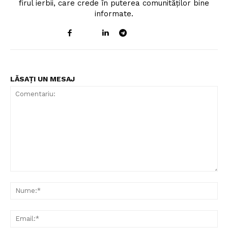
firul ierbii, care crede în puterea comunităților bine
informate.
LĂSAȚI UN MESAJ
Comentariu:
Nu
Ema