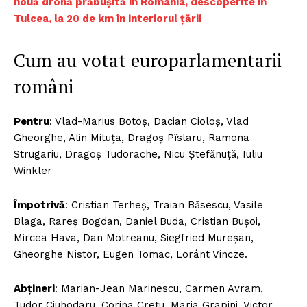
nouă dronă prăbușită în România, descoperite în
Tulcea, la 20 de km în interiorul țării
Cum au votat europarlamentarii
români
Pentru
: Vlad-Marius Botoș, Dacian Cioloș, Vlad
Gheorghe, Alin Mituța, Dragoș Pîslaru, Ramona
Strugariu, Dragoș Tudorache, Nicu Ștefănuță, Iuliu
Winkler
Împotrivă
: Cristian Terheș, Traian Băsescu, Vasile
Blaga, Rareș Bogdan, Daniel Buda, Cristian Bușoi,
Mircea Hava, Dan Motreanu, Siegfried Mureșan,
Gheorghe Nistor, Eugen Tomac, Loránt Vincze.
Abțineri
: Marian-Jean Marinescu, Carmen Avram,
Tudor Ciuhodaru, Corina Crețu, Maria Grapini, Victor