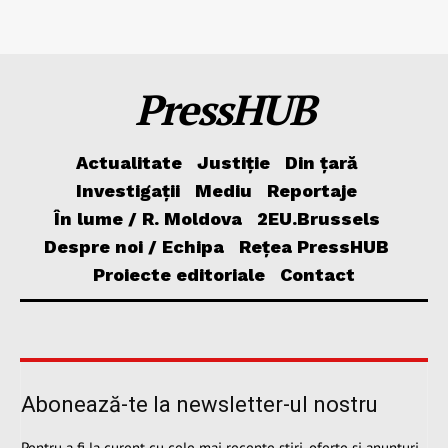
PressHUB
Actualitate
Justiție
Din țară
Investigații
Mediu
Reportaje
În lume / R. Moldova
2EU.Brussels
Despre noi / Echipa
Rețea PressHUB
Proiecte editoriale
Contact
Abonează-te la newsletter-ul nostru
Pentru a fi la curent cu cele mai recente știri, oferte și anunțuri