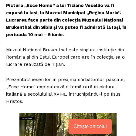
Pictura „Ecce Homo” a lui Tiziano Vecellio va fi
expusă la Iași, la Muzeul Municipal „Regina Maria”.
Lucrarea face parte din colecția Muzeului Național
Brukenthal din Sibiu și va putea fi admirată la Iași, în
perioada 10 mai – 5 iunie.
Muzeul Național Brukenthal este singura instituție din
România și din Estul Europei care are în colecția sa o
lucrare realizată de Tițian.
Prezentată ieșenilor în preajma sărbătorilor pascale,
„Ecce Homo” exploatează o temă rară în pictura
italiană a secolului al XVI-a, întruchipându-l pe Iisus
Hristos.
Citește articolul