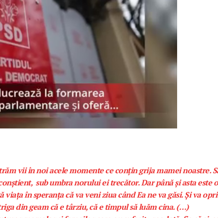
străm vii în noi acele momente ce conțin grija mamei noastre. S
conștient, sub umbra norului ei trecător. Dar până și asta este 
viața în speranța că va veni ziua când Ea ne va găsi. Și va opri
riga din geam că e târziu, că e timpul să luăm cina. (…)