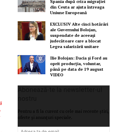
Spania după criza migrației
din Ceuta ar ajuta întreaga
Uniune Europeană
EXCLUSIV Alte cinci hotărâri
ale Guvernului Bolojan,
suspendate de aceeași
judecătoare care a blocat
Legea salarizării unitare
Ilie Bolojan: Dacia și Ford au
oprit producția, voluntar,
până pe data de 19 august
VIDEO
Abonează-te la newsletter-ul
nostru
ă
o
Pentru a fi la curent cu cele mai recente știri,
oferte și anunțuri speciale.