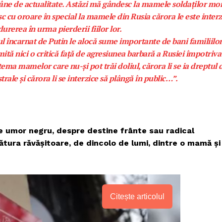
âne de actualitate. Astăzi mă gândesc la mamele soldaţilor mor
c cu oroare în special la mamele din Rusia cărora le este interz
urerea în urma pierderii fiilor lor.
l încarnat de Putin le alocă sume importante de bani familiilo
 emită nici o critică faţă de agresiunea barbară a Rusiei împotriva
ema mamelor care nu-şi pot trăi doliul, cărora li se ia dreptul 
trale şi cărora li se interzice să plângă în public…”.
 umor negru, despre destine frânte sau radical
ătura răvăşitoare, de dincolo de lumi, dintre o mamă şi
Citește articolul