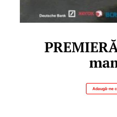
PREMIERĂ:
mama
Adaugă-ne ca