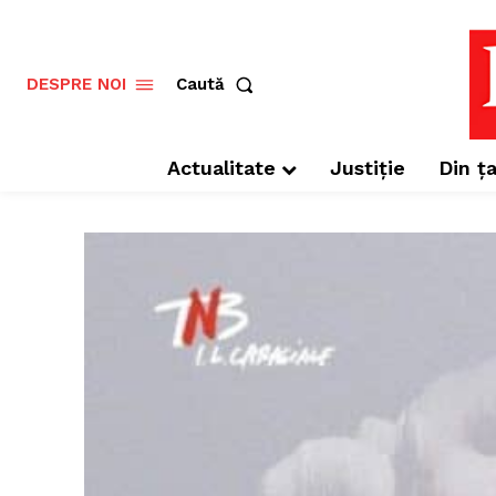
Caută
DESPRE NOI
Actualitate
Justiție
Din ța