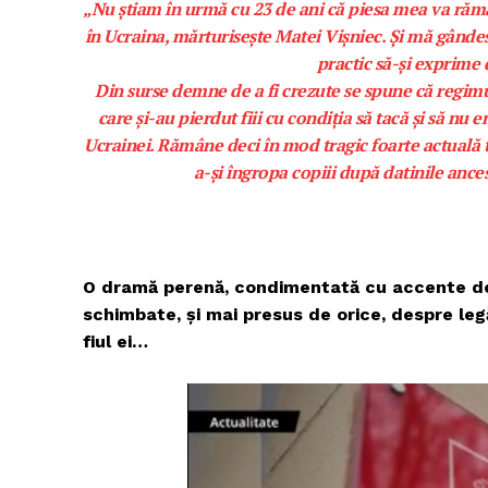
„Nu ştiam în urmă cu 23 de ani că piesa mea va răm
în Ucraina, mărturiseşte Matei Vişniec. Şi mă gândes
practic să-şi exprime d
Din surse demne de a fi crezute se spune că regimu
care şi-au pierdut fiii cu condiţia să tacă şi să nu
Ucrainei. Rămâne deci în mod tragic foarte actuală t
a-şi îngropa copiii după datinile ances
O dramă perenă, condimentată cu accente de
schimbate, şi mai presus de orice, despre leg
fiul ei…