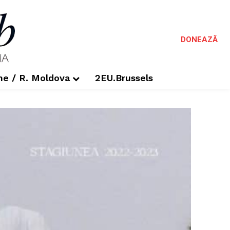
DONEAZĂ
me / R. Moldova
2EU.Brussels