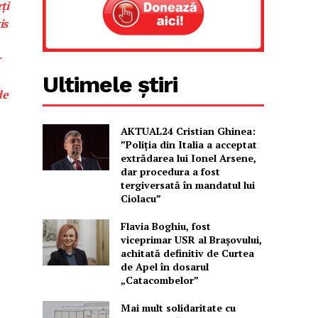
ţi
is
r
Ultimele știri
de
AKTUAL24 Cristian Ghinea:
”Poliția din Italia a acceptat
extrădarea lui Ionel Arsene,
dar procedura a fost
tergiversată în mandatul lui
Ciolacu”
Flavia Boghiu, fost
viceprimar USR al Brașovului,
achitată definitiv de Curtea
de Apel în dosarul
„Catacombelor”
Mai mult solidaritate cu