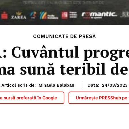
COMUNICATE DE PRESĂ
 Cuvântul progres
 sună teribil de
Articol scris de:
Mihaela Balaban
Data:
24/03/2023
 sursă preferată în Google
Urmărește PRESShub pe
PRESShub
Despre noi / Echipa