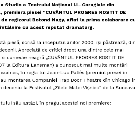
Proiecte editoriale
a Studio a Teatrului Naţional I.L. Caragiale din
Rețea
niec, premiera piesei ”CUVÂNTUL PROGRES ROSTIT DE
e regizorul Botond Nagy, aflat la prima colaborare c
Contact
iect
 întâlnire cu acest reputat dramaturg.
 HOUSE
NIA
tă piesă, scrisă la începutul anilor 2000, îşi păstrează, di
decenii. Apreciată de critici drept una dintre cele mai
amă şi comedie neagră „CUVÂNTUL PROGRES ROSTIT DE
07 la Editura Lansman) a cunoscut mai multe montări
scènes, în regia lui Jean-Luc Paliès (premiul presei în
), sau montarea Companiei Trap Door Theatre din Chicago î
 deceniu la Festivalul „Zilele Matei Vişniec” de la Suceava
tului său astăzi, în pragul acestei noi premiere: