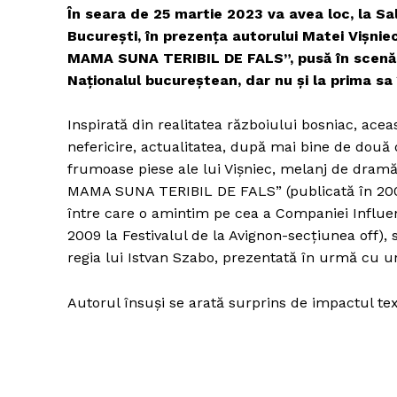
În seara de 25 martie 2023 va avea loc, la Sal
Bucureşti, în prezenţa autorului Matei Viş
MAMA SUNA TERIBIL DE FALS”, pusă în scenă d
Un pro
Naționalul bucureștean, dar nu și la prima sa
FREEDOM
ROMÂ
Inspirată din realitatea războiului bosniac, aceas
nefericire, actualitatea, după mai bine de două 
frumoase piese ale lui Vişniec, melanj de dr
MAMA SUNA TERIBIL DE FALS” (publicată în 20
între care o amintim pe cea a Companiei Influen
2009 la Festivalul de la Avignon-secţiunea off
regia lui Istvan Szabo, prezentată în urmă cu un
Autorul însuşi se arată surprins de impactul tex