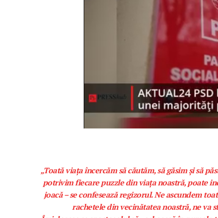
„Toată viața încercăm să căutăm, să găsim și să pă
potrivim fiecare puzzle din viața noastră, poate in
joacă – se confesează regizorul. Ne ascundem toată 
rachetele din vecinătatea noastră, ne va st