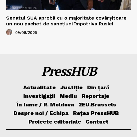
Senatul SUA aprobă cu o majoritate covârșitoare
un nou pachet de sancțiuni împotriva Rusiei
09/08/2026
PressHUB
Actualitate
Justiție
Din țară
Investigații
Mediu
Reportaje
În lume / R. Moldova
2EU.Brussels
Despre noi / Echipa
Rețea PressHUB
Proiecte editoriale
Contact