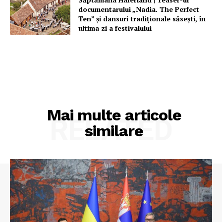
documentarului „Nadia. The Perfect
Ten” şi dansuri tradiţionale săseşti, în
ultima zi a festivalului
Mai multe articole
RELATED
similare