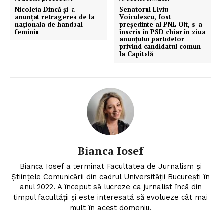
Nicoleta Dincă și-a
Senatorul Liviu
anunțat retragerea de la
Voiculescu, fost
naționala de handbal
preşedinte al PNL Olt, s-a
feminin
înscris în PSD chiar în ziua
anunţului partidelor
privind candidatul comun
la Capitală
Bianca Iosef
Bianca Iosef a terminat Facultatea de Jurnalism și
Un proiect
Științele Comunicării din cadrul Universității București în
FREEDOM HOUSE ROMÂNIA
anul 2022. A început să lucreze ca jurnalist încă din
timpul facultății și este interesată să evolueze cât mai
mult în acest domeniu.