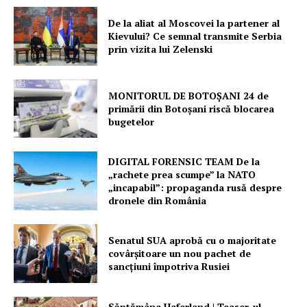
De la aliat al Moscovei la partener al
Kievului? Ce semnal transmite Serbia
prin vizita lui Zelenski
MONITORUL DE BOTOȘANI 24 de
primării din Botoșani riscă blocarea
bugetelor
DIGITAL FORENSIC TEAM De la
„rachete prea scumpe” la NATO
„incapabil”: propaganda rusă despre
dronele din România
Senatul SUA aprobă cu o majoritate
covârșitoare un nou pachet de
sancțiuni împotriva Rusiei
Săptămâna Haferland | Teaser-ul