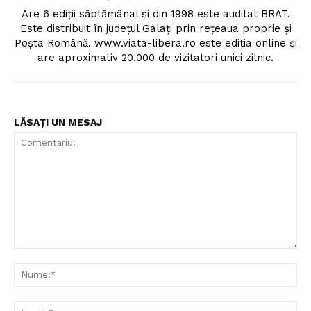
Are 6 ediții săptămânal și din 1998 este auditat BRAT.
Este distribuit în județul Galați prin rețeaua proprie și
Poșta Română. www.viata-libera.ro este ediția online și
are aproximativ 20.000 de vizitatori unici zilnic.
LĂSAȚI UN MESAJ
Comentariu:
Nu
Ema