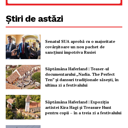
Știri de astăzi
PRESShub
Senatul SUA aprobă cu o majoritate
Despre noi / Echipa
covârșitoare un nou pachet de
Proiecte editoriale
sancțiuni împotriva Rusiei
Rețea
Contact
Săptămâna Haferland | Teaser-ul
documentarului „Nadia. The Perfect
Ten” şi dansuri tradiţionale săseşti, în
ultima zi a festivalului
Săptămâna Haferland | Expoziţia
artistei Kira Hagi şi Treasure Hunt
pentru copii – în a treia zi a festivalului