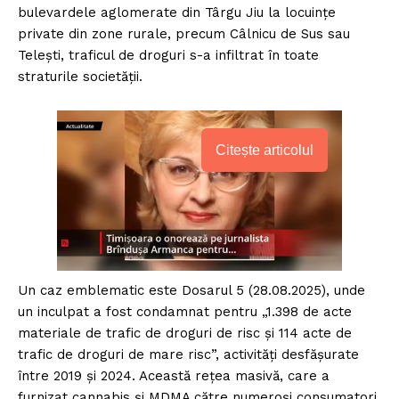
bulevardele aglomerate din Târgu Jiu la locuințe
private din zone rurale, precum Câlnicu de Sus sau
Telești, traficul de droguri s-a infiltrat în toate
straturile societății.
Citește articolul
Un caz emblematic este Dosarul 5 (28.08.2025), unde
un inculpat a fost condamnat pentru „1.398 de acte
materiale de trafic de droguri de risc și 114 acte de
trafic de droguri de mare risc”, activități desfășurate
între 2019 și 2024. Această rețea masivă, care a
furnizat cannabis și MDMA către numeroși consumatori,