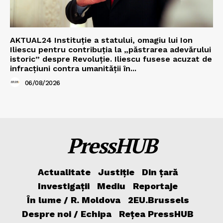
AKTUAL24 Instituție a statului, omagiu lui Ion
Iliescu pentru contribuția la „păstrarea adevărului
istoric” despre Revoluție. Iliescu fusese acuzat de
infracțiuni contra umanității în...
06/08/2026
PressHUB
Actualitate
Justiție
Din țară
Investigații
Mediu
Reportaje
În lume / R. Moldova
2EU.Brussels
Despre noi / Echipa
Rețea PressHUB