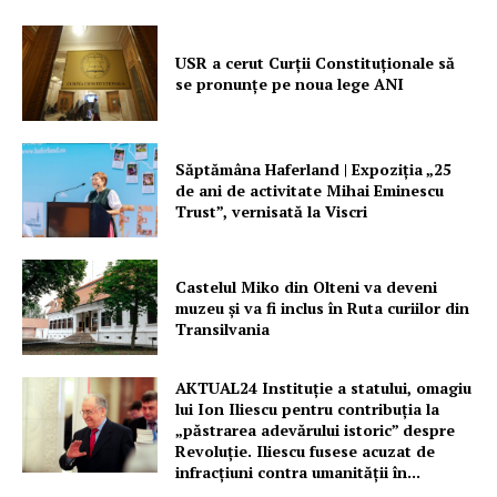
USR a cerut Curții Constituționale să
PRESShub
se pronunțe pe noua lege ANI
Despre noi / Echipa
Proiecte editoriale
Săptămâna Haferland | Expoziţia „25
de ani de activitate Mihai Eminescu
Rețea
Trust”, vernisată la Viscri
Contact
Castelul Miko din Olteni va deveni
muzeu şi va fi inclus în Ruta curiilor din
Transilvania
AKTUAL24 Instituție a statului, omagiu
lui Ion Iliescu pentru contribuția la
„păstrarea adevărului istoric” despre
Revoluție. Iliescu fusese acuzat de
infracțiuni contra umanității în...