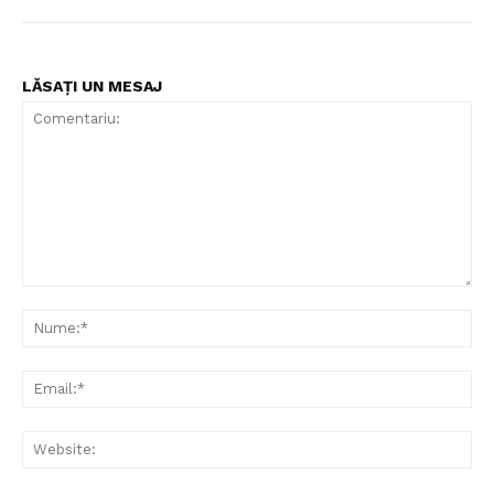
LĂSAȚI UN MESAJ
Comentariu:
Nu
Ema
Web