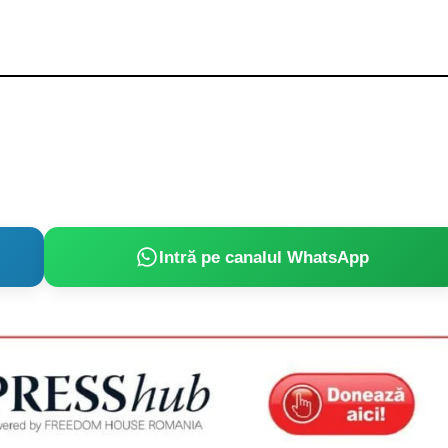
Proiecte editoriale
Rețea
Contact
iect
 HOUSE
NIA
Intră pe canalul WhatsApp