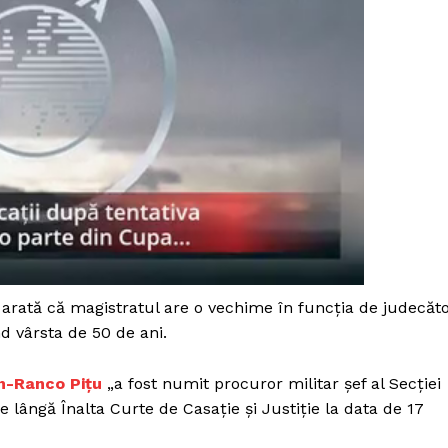
arată că magistratul are o vechime în funcția de judecăt
d vârsta de 50 de ani.
PRESShub
in-Ranco Pițu
„a fost numit procuror militar șef al Secției
 lângă Înalta Curte de Casație și Justiție la data de 17
Despre noi / Echipa