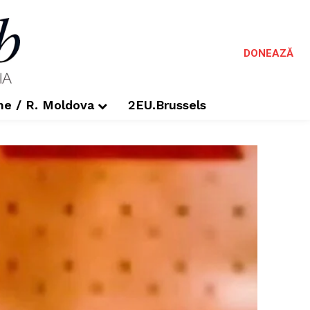
DONEAZĂ
me / R. Moldova
2EU.Brussels