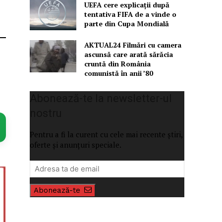
UEFA cere explicații după
tentativa FIFA de a vinde o
parte din Cupa Mondială
AKTUAL24 Filmări cu camera
ascunsă care arată sărăcia
cruntă din România
comunistă în anii ’80
Abonează-te la newsletter-ul
nostru
Pentru a fi la curent cu cele mai recente știri,
oferte și anunțuri speciale.
Abonează-te