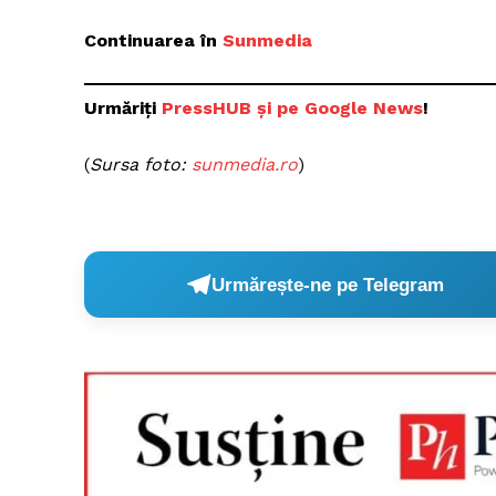
Continuarea în
Sunmedia
Un pro
Urmăriți
PressHUB și pe Google News
!
FREEDOM
ROMÂ
(
Sursa foto:
sunmedia.ro
)
Urmărește-ne pe Telegram