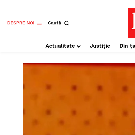
Caută
DESPRE NOI
Actualitate
Justiție
Din ța