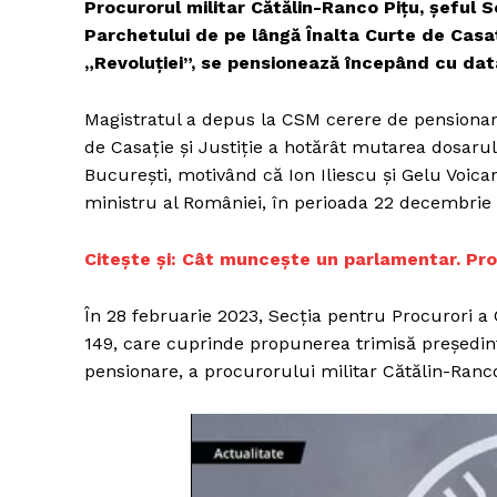
Procurorul militar Cătălin-Ranco Pițu, șeful S
Parchetului de pe lângă Înalta Curte de Casație
„Revoluției”, se pensionează începând cu dat
Magistratul a depus la CSM cerere de pensionare
de Casație și Justiție a hotărât mutarea dosaru
București, motivând că Ion Iliescu și Gelu Voica
ministru al României, în perioada 22 decembrie
Citește și: Cât muncește un parlamentar. Prog
În 28 februarie 2023, Secția pentru Procurori a 
149, care cuprinde propunerea trimisă președint
pensionare, a procurorului militar Cătălin-Ranco