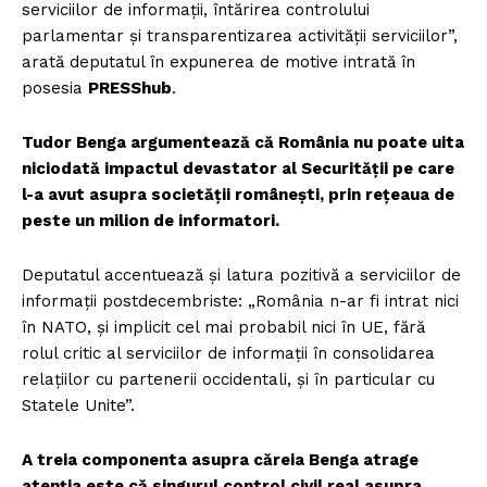
serviciilor de informații, întărirea controlului
parlamentar și transparentizarea activității serviciilor”,
arată deputatul în expunerea de motive intrată în
posesia
PRESShub
.
Tudor Benga argumentează că România nu poate uita
niciodată impactul devastator al Securității pe care
l-a avut asupra societății românești, prin rețeaua de
peste un milion de informatori.
Deputatul accentuează și latura pozitivă a serviciilor de
informații postdecembriste: „România n-ar fi intrat nici
în NATO, și implicit cel mai probabil nici în UE, fără
rolul critic al serviciilor de informații în consolidarea
relațiilor cu partenerii occidentali, și în particular cu
Statele Unite”.
A treia componenta asupra căreia Benga atrage
atenția este că singurul control civil real asupra