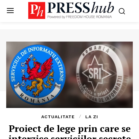
ACTUALITATE
LA ZI
Proiect de lege prin care se
interzice serviciilor secrete