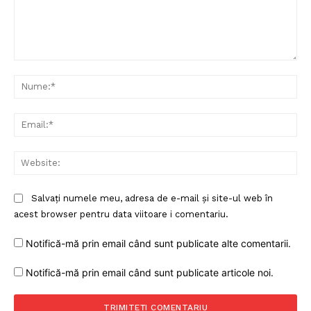
Comentariu:
Nu
Ema
Web
Un proiect
Salvați numele meu, adresa de e-mail și site-ul web în
FREEDOM HOUSE ROMÂNIA
acest browser pentru data viitoare i comentariu.
Notifică-mă prin email când sunt publicate alte comentarii.
Notifică-mă prin email când sunt publicate articole noi.
PRESShub