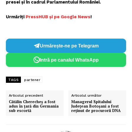
presei și în cadrul Parlamentului României.
Urmăriți
PressHUB și pe Google News
!
Urmărește-ne pe Telegram
Intră pe canalul WhatsApp
TAGS
partener
Articolul precedent
Articolul următor
Cătălin Cherecheş a fost
Managerul Spitalului
adus în ţară din Germania
Judeţean Botoșani a fost
sub escortă
reţinut de procurorii DNA