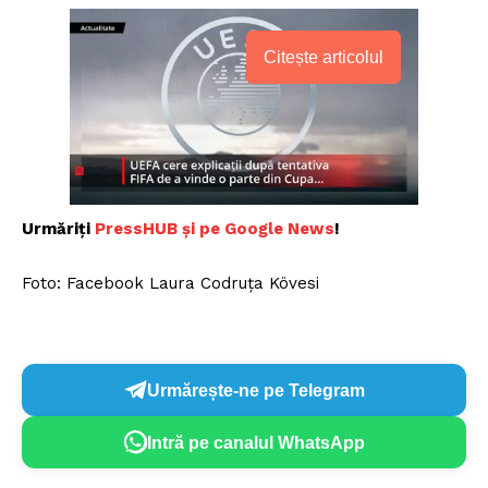
Citește articolul
Urmăriți
PressHUB și pe Google News
!
Foto: Facebook Laura Codruța Kövesi
Urmărește-ne pe Telegram
Intră pe canalul WhatsApp