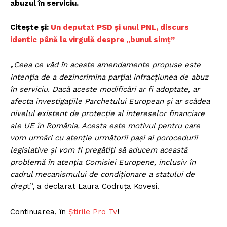
abuzul în serviciu.
Citește și:
Un deputat PSD și unul PNL, discurs
identic până la virgulă despre „bunul simț”
„
Ceea ce văd în aceste amendamente propuse este
intenţia de a dezincrimina parţial infracţiunea de abuz
în serviciu. Dacă aceste modificări ar fi adoptate, ar
afecta investigaţiile Parchetului European şi ar scădea
nivelul existent de protecţie al intereselor financiare
ale UE în România. Acesta este motivul pentru care
vom urmări cu atenţie următorii paşi ai porocedurii
legislative şi vom fi pregătiţi să aducem această
problemă în atenţia Comisiei Europene, inclusiv în
cadrul mecanismului de condiţionare a statului de
drep
t”, a declarat Laura Codruţa Kovesi.
Continuarea, în
Știrile Pro Tv
!