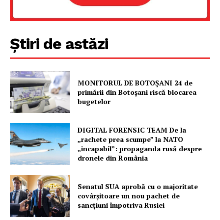
Știri de astăzi
MONITORUL DE BOTOȘANI 24 de
primării din Botoșani riscă blocarea
Un proiect
bugetelor
FREEDOM HOUSE ROMÂNIA
DIGITAL FORENSIC TEAM De la
„rachete prea scumpe” la NATO
„incapabil”: propaganda rusă despre
dronele din România
PRESShub
Senatul SUA aprobă cu o majoritate
Despre noi / Echipa
covârșitoare un nou pachet de
Proiecte editoriale
sancțiuni împotriva Rusiei
Rețea