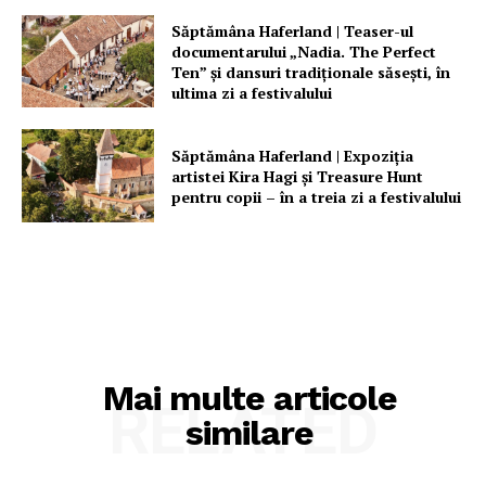
Contact
Săptămâna Haferland | Teaser-ul
documentarului „Nadia. The Perfect
Ten” şi dansuri tradiţionale săseşti, în
ultima zi a festivalului
Săptămâna Haferland | Expoziţia
artistei Kira Hagi şi Treasure Hunt
pentru copii – în a treia zi a festivalului
Mai multe articole
RELATED
similare