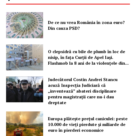
PRESShub
De ce nu vrea România în zona euro?
Din cauza PSD?
Despre noi / Echipa
Proiecte editoriale
O clepsidră cu bile de plumb în loc de
Rețea
nisip, în fața Curții de Apel Iași.
Flashmob la 8 ani de la violențele din...
Contact
Judecătorul Costin Andrei Stancu
acuză Inspecția Judiciară că
„inventează” abateri disciplinare
pentru magistrații care nu-i dau
dreptate
Europa plătește prețul caniculei: peste
10.000 de vieți pierdute și miliarde de
euro în pierderi economice