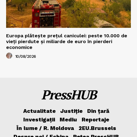
Europa plătește prețul caniculei: peste 10.000 de
vieți pierdute și miliarde de euro în pierderi
economice
10/08/2026
PressHUB
Actualitate
Justiție
Din țară
Investigații
Mediu
Reportaje
În lume / R. Moldova
2EU.Brussels
Despre noi / Echipa
Rețea PressHUB