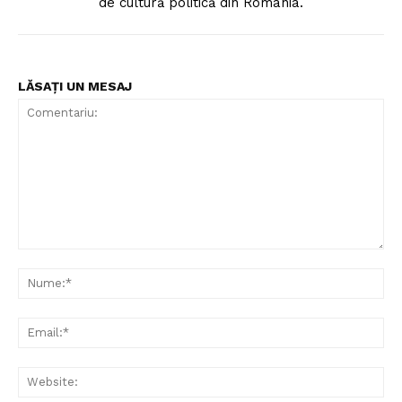
de cultură politică din România.
LĂSAȚI UN MESAJ
Comentariu:
Nu
Ema
Web