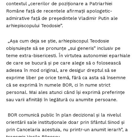
contextul „cererilor de poziţionare a Patriarhiei
Române faţă de recentele afirmaţii apologetic-
admirative faţă de preşedintele Vladimir Putin ale
arhiepiscopului Teodosie”.
„Așa cum deja se știe, arhiepiscopul Teodosie
obișnuiește să se pronunțe „sui generis” inclusiv pe
teme extra-bisericesti. În virtutea autonomiei eparhiale
de care se bucură și pe care alege să o folosească
adesea în mod original, are desigur dreptul să se
exprime liber pe orice temă, fără ca asta să însemne
că se exprimă în numele BOR, ci în nume strict
personal. Mai ales atunci când își exprimă preferințe
sau varii afinități în legătură cu anumite persoane.
BOR comunică public în plan decizional și la nivelul
orientării sale instituționale doar prin Sfântul Sinod și
prin Cancelaria acestuia, nu printr-un anumit ierarh”, a
transmis Vasile Bănescu.