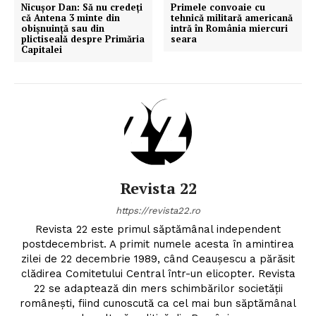
Nicușor Dan: Să nu credeți
Primele convoaie cu
că Antena 3 minte din
tehnică militară americană
obișnuință sau din
intră în România miercuri
plictiseală despre Primăria
seara
Capitalei
Revista 22
https://revista22.ro
Revista 22 este primul săptămânal independent
postdecembrist. A primit numele acesta în amintirea
zilei de 22 decembrie 1989, când Ceauşescu a părăsit
clădirea Comitetului Central într-un elicopter. Revista
22 se adaptează din mers schimbărilor societăţii
româneşti, fiind cunoscută ca cel mai bun săptămânal