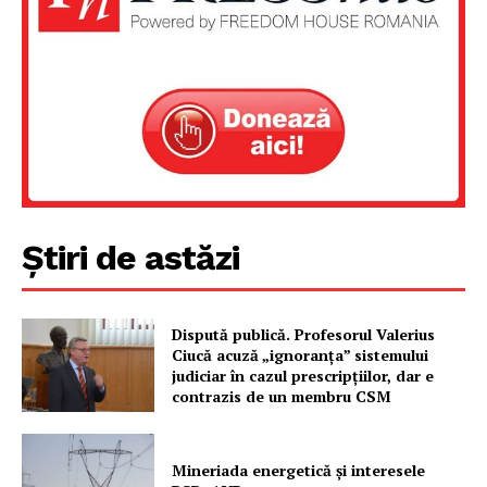
Un proiect
FREEDOM HOUSE ROMÂNIA
PRESShub
Știri de astăzi
Despre noi / Echipa
Proiecte editoriale
Rețea
Dispută publică. Profesorul Valerius
Ciucă acuză „ignoranța” sistemului
Contact
judiciar în cazul prescripțiilor, dar e
contrazis de un membru CSM
Mineriada energetică și interesele