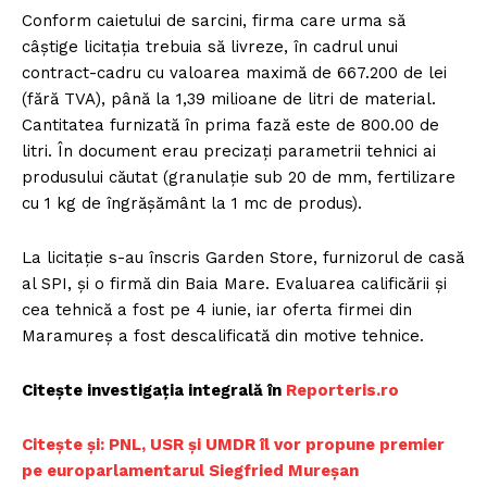
Conform caietului de sarcini, firma care urma să
câștige licitația trebuia să livreze, în cadrul unui
contract-cadru cu valoarea maximă de 667.200 de lei
(fără TVA), până la 1,39 milioane de litri de material.
Cantitatea furnizată în prima fază este de 800.00 de
litri. În document erau precizați parametrii tehnici ai
produsului căutat (granulație sub 20 de mm, fertilizare
cu 1 kg de îngrășământ la 1 mc de produs).
La licitație s-au înscris Garden Store, furnizorul de casă
al SPI, și o firmă din Baia Mare. Evaluarea calificării și
cea tehnică a fost pe 4 iunie, iar oferta firmei din
Maramureș a fost descalificată din motive tehnice.
Citește investigația integrală în
Reporteris.ro
Citește și: ​PNL, USR și UMDR îl vor propune premier
pe europarlamentarul Siegfried Mureșan