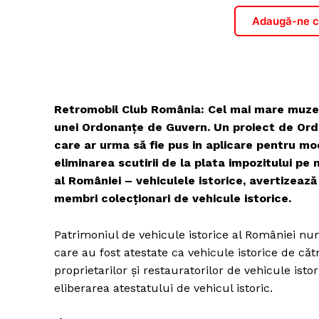
Adaugă-ne ca
Retromobil Club România: Cel mai mare muzeu 
unei Ordonanțe de Guvern. Un proiect de Ordona
care ar urma să fie pus in aplicare pentru mo
eliminarea scutirii de la plata impozitului pe 
al României – vehiculele istorice, avertizea
membri colecționari de vehicule istorice.
Patrimoniul de vehicule istorice al României nu
care au fost atestate ca vehicule istorice de că
proprietarilor și restauratorilor de vehicule istori
eliberarea atestatului de vehicul istoric.