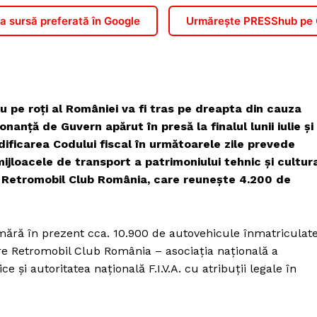
 sursă preferată în Google
Urmărește PRESShub pe
pe roți al României va fi tras pe dreapta din cauza
nță de Guvern apărut în presă la finalul lunii iulie și
dificarea Codului fiscal în următoarele zile prevede
mijloacele de transport a patrimoniului tehnic și cultur
ză Retromobil Club România, care reunește 4.200 de
mără în prezent cca. 10.900 de autovehicule înmatriculat
tre Retromobil Club România – asociația națională a
ce și autoritatea națională F.I.V.A. cu atribuții legale în