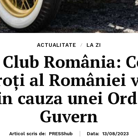
ACTUALITATE
LA ZI
 Club România: C
oți al României va
in cauza unei Or
Guvern
Articol scris de:
PRESShub
Data:
13/08/2023