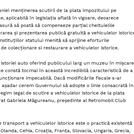
ei menținerea scutirii de la plata impozitului pe
, aplicabilă în legislația aflată în vigoare, deoarece
asură să poată să compenseze parțial cheltuielile
area și prezentarea publică gratuită a vehiculelor istoric
stituțiilor statului menită să sprijine eforturile
de colecționare si restaurare a vehiculelor istorice.
a istoriei auto oferind publicului larg un muzeu în mișcare
ce constă tocmai în această incredibilă caracteristică de a 
uncționare impecabilă. Dacă modificările fiscale s-ar
r, așadar cerem Guvernului să adopte o linie consacrată în
im legal de scutire a vehiculelor istorice de la plata
arat Gabriela Măgureanu, președinte al Retromobil Club
 transport a vehiculelor istorice este o practică existentă
 Olanda, Cehia, Croația, Franța, Slovacia, Ungaria, Grecia,