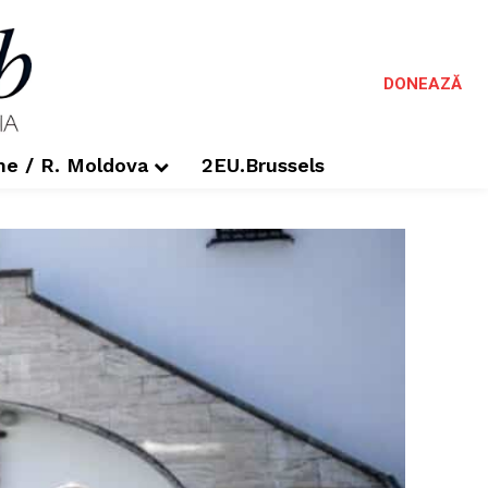
DONEAZĂ
me / R. Moldova
2EU.Brussels