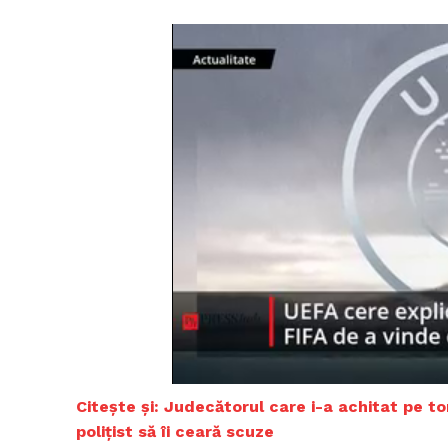
Un pro
FREEDOM
ROMÂ
C
itește și: Judecătorul care i-a achitat pe to
polițist să îi ceară scuze