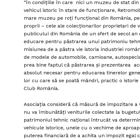
“În condițiile în care nici un muzeu de stat din
vehicul istoric în stare de funcționare, Retrom
mare muzeu pe roți funcțional din România, pe c
proprii – cele ale colecționarilor proprietari de 
publicului din România de un sfert de secol an d
educare pentru păstrarea unui patrimoniu tehn
misiunea de a păstra vie istoria industriei româ
de modele de automobile, camioane, autospecial
prea bine faptul că păstrarea și prezentarea ac
absolut necesar pentru educarea tinerelor genera
lor cu care să se poată mândri, practic o istorie 
Club România.
Asociația consideră că măsură de impozitare a v
nu va îmbunătăți veniturile colectate la bugetu
patrimoniul tehnic național întrucât va determin
vehicule istorice, unele cu o vechime de aproap
puterea financiară de a achita un impozit egal c