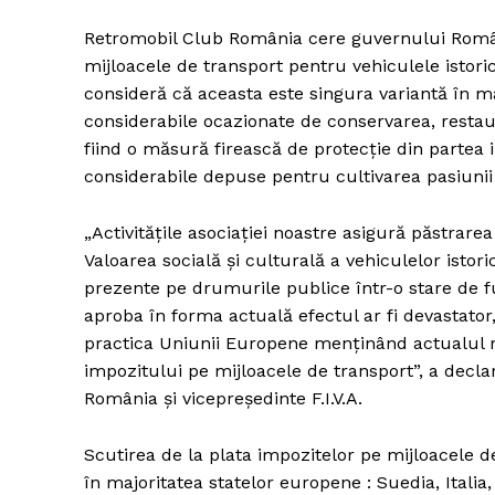
Retromobil Club România cere guvernului Români
mijloacele de transport pentru vehiculele istorice
consideră că aceasta este singura variantă în m
considerabile ocazionate de conservarea, restaur
fiind o măsură firească de protecție din partea in
considerabile depuse pentru cultivarea pasiunii 
„Activitățile asociației noastre asigură păstrare
Valoarea socială și culturală a vehiculelor istori
prezente pe drumurile publice într-o stare de f
aproba în forma actuală efectul ar fi devastato
practica Uniunii Europene menținând actualul reg
impozitului pe mijloacele de transport”, a decl
România și vicepreședinte F.I.V.A.
Scutirea de la plata impozitelor pe mijloacele de
în majoritatea statelor europene : Suedia, Italia,