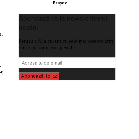
Brașov
Abonează-te la newsletter-ul
nostru
e,
Pentru a fi la curent cu cele mai recente știri,
oferte și anunțuri speciale.
.
fi
Abonează-te