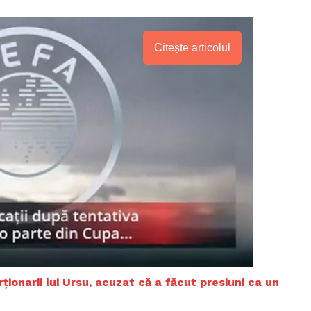
Proiecte editoriale
Rețea
Contact
Citește articolul
iect
 HOUSE
NIA
rționarii lui Ursu, acuzat că a făcut presiuni ca un