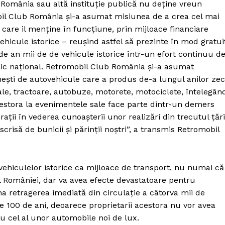
 România sau altă instituție publică nu deține vreun
obil Club România și-a asumat misiunea de a crea cel mai
are il menține în funcțiune, prin mijloace financiare
vehicule istorice – reușind astfel să prezinte în mod gratui
e an mii de de vehicule istorice într-un efort continuu d
ic național. Retromobil Club România și-a asumat
nești de autovehicule care a produs de-a lungul anilor zec
e, tractoare, autobuze, motorete, motociclete, întelegân
estora la evenimentele sale face parte dintr-un demers
ții în vederea cunoașterii unor realizări din trecutul țări
scrisă de bunicii și părinții noștri”, a transmis Retromobil
ehiculelor istorice ca mijloace de transport, nu numai că
l României, dar va avea efecte devastatoare pentru
PRESShub
a retragerea imediată din circulație a câtorva mii de
e 100 de ani, deoarece proprietarii acestora nu vor avea
Despre noi / Echipa
u cel al unor automobile noi de lux.