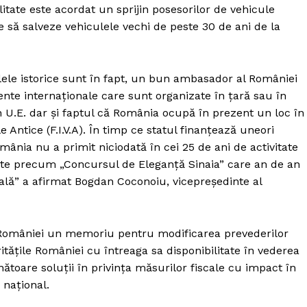
litate este acordat un sprijin posesorilor de vehicule
le să salveze vehiculele vechi de peste 30 de ani de la
lele istorice sunt în fapt, un bun ambasador al României
te internaționale care sunt organizate în țară sau în
U.E. dar și faptul că România ocupă în prezent un loc în
Antice (F.I.V.A). În timp ce statul finanțează uneori
mânia nu a primit niciodată în cei 25 de ani de activitate
nte precum „Concursul de Eleganță Sinaia” care an de an
nală” a afirmat Bogdan Coconoiu, vicepreședinte al
României un memoriu pentru modificarea prevederilor
ritățile României cu întreaga sa disponibilitate în vederea
unătoare soluții în privința măsurilor fiscale cu impact în
 național.