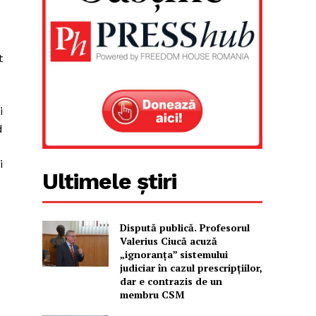
t
e
i
d
i
Ultimele știri
Dispută publică. Profesorul
Valerius Ciucă acuză
„ignoranța” sistemului
judiciar în cazul prescripțiilor,
dar e contrazis de un
membru CSM