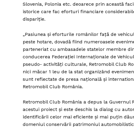
Slovenia, Polonia etc. deoarece prin această faci
istorice care fac eforturi financiare considerabi
dispariție.
„Pasiunea și eforturile românilor față de vehicu
peste hotare, dovadă fiind numeroasele evenimen
parteneriat cu ambasadele statelor membre din 
conducerea Federației Internaționale de Vehicule 
pseudo- activități culturale, Retromobil Club Ro
nici măcar 1 leu de la stat organizând evenime
sunt reflectate de presa națională și internatio
Retromobil Club România.
Retromobil Club România a depus la Guvernul 
acestui proiect și este deschis la dialog cu auto
identificării celor mai eficiente și mai puțin dă
domeniul conservării patrimoniul automobilistic