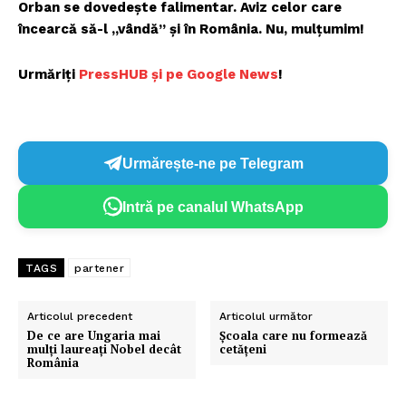
Orban se dovedește falimentar. Aviz celor care
încearcă să-l „vândă” și în România. Nu, mulțumim!
Urmăriți
P
ressHUB și pe Google News
!
Urmărește-ne pe Telegram
Intră pe canalul WhatsApp
TAGS
partener
Articolul precedent
Articolul următor
De ce are Ungaria mai
Școala care nu formează
mulți laureați Nobel decât
cetățeni
România