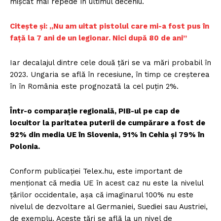
mișcat mai repede în ultimul deceniu.
Citește și: „Nu am uitat pistolul care mi-a fost pus în
față la 7 ani de un legionar. Nici după 80 de ani”
Iar decalajul dintre cele două țări se va mări probabil în
2023. Ungaria se află în recesiune, în timp ce creșterea
în în România este prognozată la cel puțin 2%.
Într-o comparație regională, PIB-ul pe cap de
locuitor la paritatea puterii de cumpărare a fost de
92% din media UE în Slovenia, 91% în Cehia și 79% în
Polonia.
Conform publicației Telex.hu, este important de
menționat că media UE în acest caz nu este la nivelul
țărilor occidentale, așa că imaginarul 100% nu este
nivelul de dezvoltare al Germaniei, Suediei sau Austriei,
de exemplu. Aceste țări se află la un nivel de