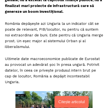
geniale, nu a excelat la capitolul finanțe publice, nu a
finalizat mari proiecte de infrastructură care să
genereze un boom investițional.
România depășește azi Ungaria la un indicator cât se
poate de relevant, PIB/locuitor, nu pentru că suntem
noi extraordinar de buni. Este pentru că Ungaria merge
prost. Un eșec major al sistemului Orban și al
iliberalismului.
Ultimele date macroeconomice publicate de Eurostat
au provocat un adevărat șoc în presa ungară. Potrivit
datelor, în ceea ce privește produsul intern brut pe
cap de locuitor, România a depășit incontestabil
Ungaria.
Citește articolul