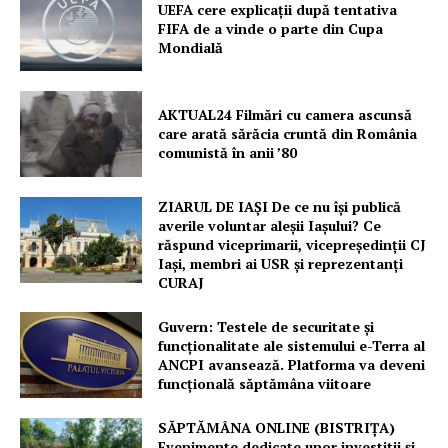
UEFA cere explicații după tentativa
FIFA de a vinde o parte din Cupa
Mondială
AKTUAL24 Filmări cu camera ascunsă
care arată sărăcia cruntă din România
comunistă în anii ’80
ZIARUL DE IAȘI De ce nu își publică
averile voluntar aleșii Iașului? Ce
răspund viceprimarii, vicepreședinții CJ
Iași, membri ai USR și reprezentanți
CURAJ
Guvern: Testele de securitate și
funcționalitate ale sistemului e-Terra al
ANCPI avansează. Platforma va deveni
funcțională săptămâna viitoare
SĂPTĂMÂNA ONLINE (BISTRIȚA)
Evenimente dedicate unor investiții și