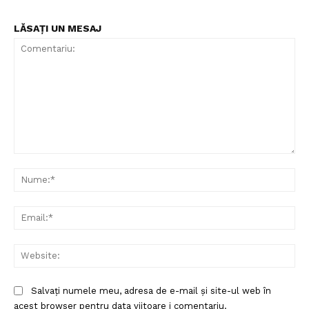
LĂSAȚI UN MESAJ
Un proiect
FREEDOM HOUSE ROMÂNIA
Comentariu:
Nu
PRESShub
Ema
Despre noi / Echipa
Proiecte editoriale
Web
Rețea
Contact
Salvați numele meu, adresa de e-mail și site-ul web în
acest browser pentru data viitoare i comentariu.