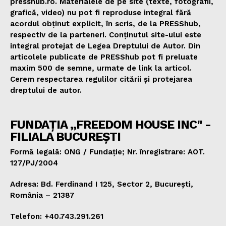
presshub.ro. Materialele de pe site (texte, fotografii,
grafică, video) nu pot fi reproduse integral fără
acordul obținut explicit, în scris, de la PRESShub,
respectiv de la parteneri. Conținutul site-ului este
integral protejat de Legea Dreptului de Autor. Din
articolele publicate de PRESShub pot fi preluate
maxim 500 de semne, urmate de link la articol.
Cerem respectarea regulilor citării și protejarea
dreptului de autor.
FUNDAȚIA „FREEDOM HOUSE INC" -
FILIALA BUCUREȘTI
Formă legală: ONG / Fundație; Nr. înregistrare: AOT.
127/PJ/2004
Adresa: Bd. Ferdinand I 125, Sector 2, București,
România – 21387
Telefon: +40.743.291.261