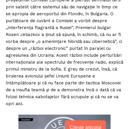
prin satelit către sistemul său de navigație în timp ce
se apropia de aeroportul din Plovdiv, în Bulgaria. O
purtătoare de cuvânt a Comisiei a vorbit despre
„interferența flagrantă a Rusiei”. Premierul bulgar
Rosen Jeliazkov a ținut să spună, în schimb, că nu ar fi
vorba despre „o amenințare hibridă sau cibernetică”, ci
despre un „război electronic” purtat în paralel cu
agresiunea din Ucraina. Acest război include perturbări
internaționale ale spectrului de frecvențe radio, explică
primul ministru de la Sofia. E greu de crezut, însă, că
bruierea avionului șefei Uniunii Europene e
întâmplătoare și că nu face parte din tactica Moscovei
de a insufla teamă și de a demonstra încă o dată că va
folosi tehnica sabotajelor fără scrupule și că nu se va
opri aici.
Citește articolul