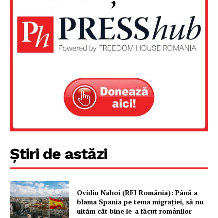
Un proiect
FREEDOM HOUSE ROMÂNIA
PRESShub
Despre noi / Echipa
Știri de astăzi
Proiecte editoriale
Rețea
Contact
Ovidiu Nahoi (RFI România): Până a
blama Spania pe tema migrației, să nu
uităm cât bine le-a făcut românilor