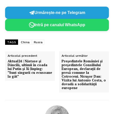
Urmărește-ne pe Telegram
Intră pe canalul WhatsApp
TAGS
China
Rusia
Articolul precedent
Articolul următor
Aktual24 | Năstase și
Președintele României și
Dăncilă, ultimii în coada
președintele Consiliului
lui Putin și Xi Jinping:
European, declarații de
”Sunt singurii cu ecusoane
presă comune la
la gât”
Cotroceni. Nicușor Dan:
Vizita lui Antonio Costa, o
dovadă a solidarității
europene