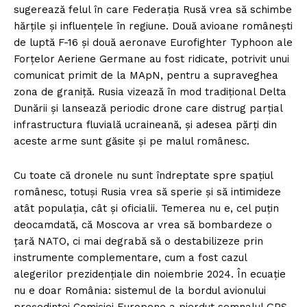
sugerează felul în care Federația Rusă vrea să schimbe
hărțile și influențele în regiune. Două avioane românești
de luptă F-16 și două aeronave Eurofighter Typhoon ale
Forțelor Aeriene Germane au fost ridicate, potrivit unui
comunicat primit de la MApN, pentru a supraveghea
zona de graniță. Rusia vizează în mod tradițional Delta
Dunării și lansează periodic drone care distrug parțial
infrastructura fluvială ucraineană, și adesea părți din
aceste arme sunt găsite și pe malul românesc.
Cu toate că dronele nu sunt îndreptate spre spațiul
românesc, totuși Rusia vrea să sperie și să intimideze
atât populația, cât și oficialii. Temerea nu e, cel puțin
deocamdată, că Moscova ar vrea să bombardeze o
țară NATO, ci mai degrabă să o destabilizeze prin
instrumente complementare, cum a fost cazul
alegerilor prezidențiale din noiembrie 2024. În ecuație
nu e doar România: sistemul de la bordul avionului
președintei Comisiei Europene a pierdut semnalul GPS