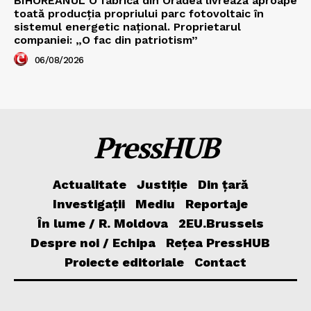
BIHOREANUL O fabrică din Oradea livrează aproape
toată producția propriului parc fotovoltaic în
sistemul energetic național. Proprietarul
companiei: „O fac din patriotism”
06/08/2026
PressHUB
Actualitate
Justiție
Din țară
Investigații
Mediu
Reportaje
În lume / R. Moldova
2EU.Brussels
Despre noi / Echipa
Rețea PressHUB
Proiecte editoriale
Contact