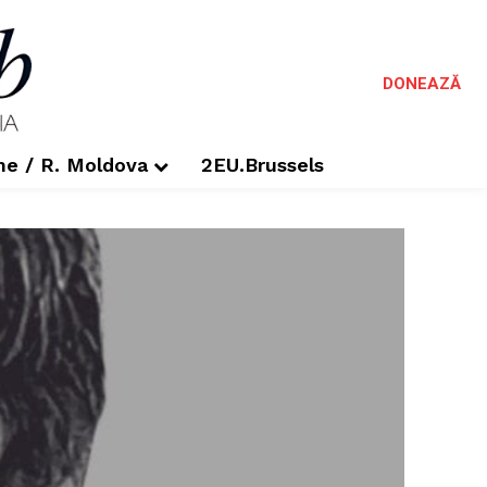
DONEAZĂ
me / R. Moldova
2EU.Brussels