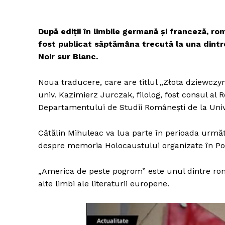
După ediții în limbile germană și franceză, r
fost publicat săptămâna trecută la una dintre
Noir sur Blanc.
Noua traducere, care are titlul „Złota dziewczyn
univ. Kazimierz Jurczak, filolog, fost consul al R
Departamentului de Studii Românești de la Unive
Cătălin Mihuleac va lua parte în perioada următoa
despre memoria Holocaustului organizate în Pol
„America de peste pogrom” este unul dintre rom
alte limbi ale literaturii europene.