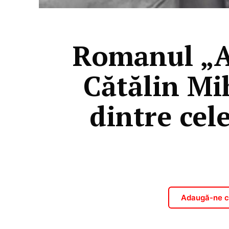
​Romanul „
Cătălin Mih
dintre cel
Adaugă-ne ca