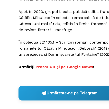
Apoi, în 2020, grupul Libella publică ediția fran
Cătălin Mihuleac în selecția remarcabilă de titlur
Câteva luni mai târziu, ediția în limba france
de revista literară Transfuge.
În colecția 821.135.1 – Scriitori români contempo
romanele lui Cătălin Mihuleac: „Deborah” (2019)
unsprezecea și Domnișoarele lui Fontaine” (2022
Urmăriți
PressHUB și pe Google News
!
Urmărește-ne pe Telegram