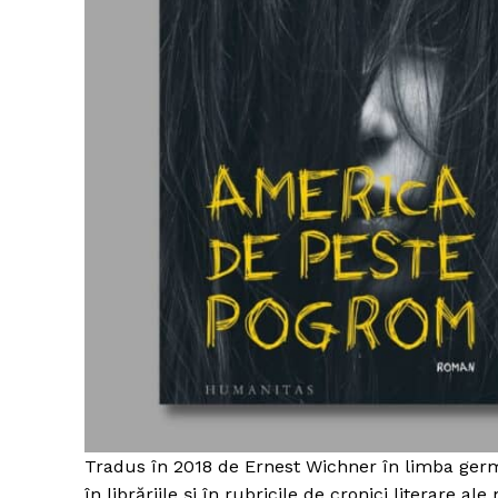
Un pro
FREEDOM
ROMÂ
Tradus în 2018 de Ernest Wichner în limba germ
în librăriile și în rubricile de cronici literare al