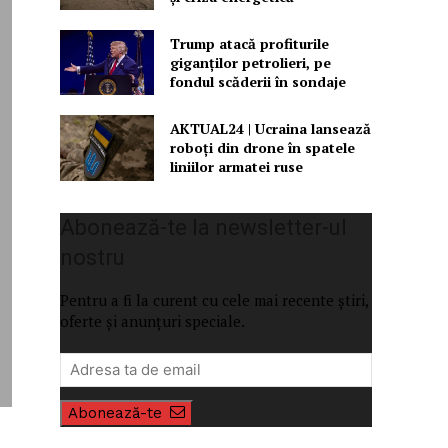
Trump atacă profiturile
giganților petrolieri, pe
fondul scăderii în sondaje
AKTUAL24 | Ucraina lansează
roboți din drone în spatele
liniilor armatei ruse
Abonează-te la newsletter-ul
nostru
Pentru a fi la curent cu cele mai recente știri,
oferte și anunțuri speciale.
Abonează-te