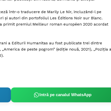
ceză într-o traducere de Marily Le Nir, incluzând-l pe
i și autori din portofoliul Les Éditions Noir sur Blanc.
ză a primit premiul Meilleur roman européen 2020 acordat
rani a Editurii Humanitas au fost publicate trei dintre
, „America de peste pogrom” (ediție nouă, 2021), „Poziția 
).
Intră pe canalul WhatsApp