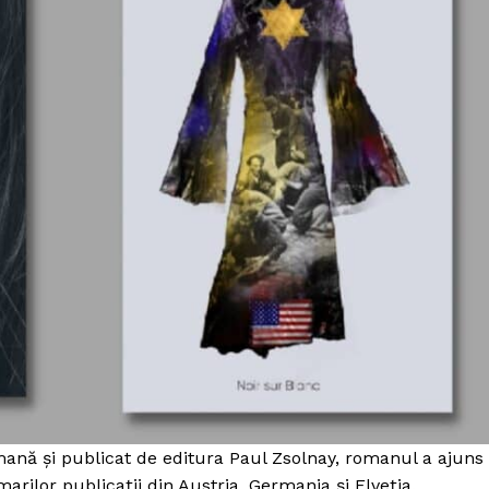
Proiecte editoriale
Rețea
Contact
iect
 HOUSE
NIA
ană și publicat de editura Paul Zsolnay, romanul a ajuns
e marilor publicații din Austria, Germania și Elveția.