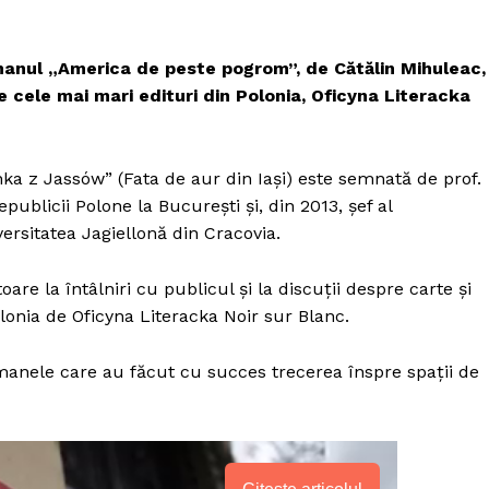
omanul „America de peste pogrom”, de Cătălin Mihuleac,
 cele mai mari edituri din Polonia, Oficyna Literacka
ka z Jassów” (Fata de aur din Iași) este semnată de prof.
epublicii Polone la București și, din 2013, șef al
rsitatea Jagiellonă din Cracovia.
re la întâlniri cu publicul și la discuții despre carte și
onia de Oficyna Literacka Noir sur Blanc.
anele care au făcut cu succes trecerea înspre spații de