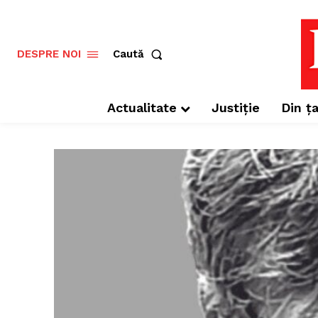
Caută
DESPRE NOI
Actualitate
Justiție
Din ța