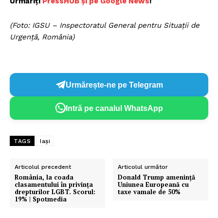
Urmăriți
Pr
essHUB și pe Goo
gle News
!
(Foto: IGSU – Inspectoratul General pentru Situații de
Urgență, România)
Urmărește-ne pe Telegram
Intră pe canalul WhatsApp
TAGS
Iași
Articolul precedent
Articolul următor
România, la coada
Donald Trump amenință
clasamentului în privința
Uniunea Europeană cu
drepturilor LGBT. Scorul:
taxe vamale de 50%
19% | Spotmedia