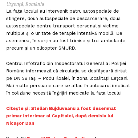
Urgență, România
La faţa locului au intervenit patru autospeciale de
stingere, două autospeciale de descarcerare, două
autospeciale pentru transport personal şi victime
multiple şi o unitate de terapie intensivă mobilă. De
asemenea, în sprijin au fost trimise şi trei ambulanţe,
precum şi un elicopter SMURD.
Centrul Infotrafic din Inspectoratul General al Poliţiei
Române informează că circulaţia se desfăşoară dirijat
pe DN 28 Iaşi – Podu Iloaiei, în zona localităţii Leţcani.
Mai multe persoane care se aflau în autocarul implicat
în coliziune necesită îngrijiri medicale la faţa locului.
Citește și:
Stelian Bujduveanu a fost desemnat
primar interimar al Capitalei, după demisia lui
Nicușor Dan