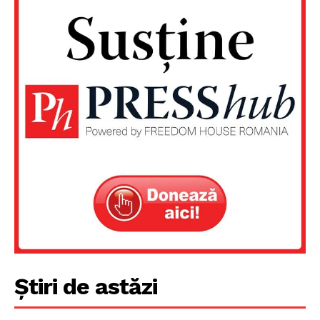
PRESShub
Despre noi / Echipa
Proiecte editoriale
Rețea
Contact
Știri de astăzi