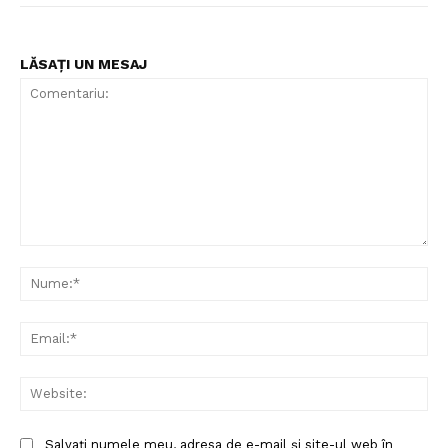
LĂSAȚI UN MESAJ
Comentariu:
Nu
Ema
Web
Salvați numele meu, adresa de e-mail și site-ul web în