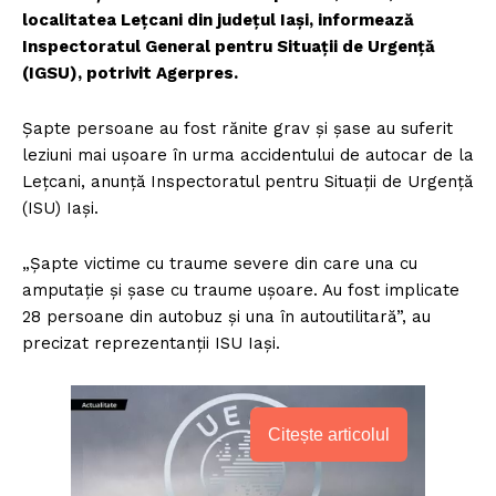
localitatea Leţcani din judeţul Iaşi, informează
Inspectoratul General pentru Situaţii de Urgenţă
(IGSU), potrivit Agerpres.
Şapte persoane au fost rănite grav şi şase au suferit
leziuni mai uşoare în urma accidentului de autocar de la
Leţcani, anunţă Inspectoratul pentru Situaţii de Urgenţă
(ISU) Iaşi.
„Şapte victime cu traume severe din care una cu
amputaţie şi şase cu traume uşoare. Au fost implicate
28 persoane din autobuz şi una în autoutilitară”, au
precizat reprezentanţii ISU Iaşi.
Citește articolul