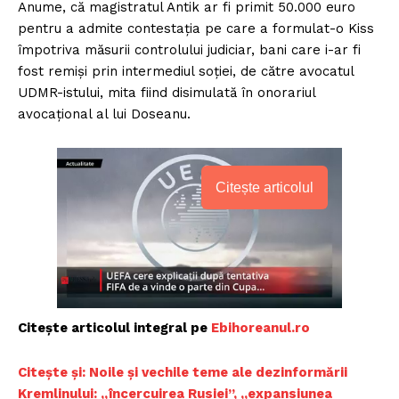
Anume, că magistratul Antik ar fi primit 50.000 euro
pentru a admite contestaţia pe care a formulat-o Kiss
împotriva măsurii controlului judiciar, bani care i-ar fi
fost remişi prin intermediul soţiei, de către avocatul
UDMR-istului, mita fiind disimulată în onorariul
avocaţional al lui Doseanu.
Citește articolul
Citește articolul integral pe
Ebihoreanul.ro
Citește și: Noile și vechile teme ale dezinformării
Kremlinului: „încercuirea Rusiei”, „expansiunea