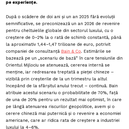
pe experiențe.
După o scădere de doi ani și un an 2025 fără evoluții
semnificative, se preconizează un an 2026 de revenire
pentru cheltuielile globale din sectorul luxului, cu o
creștere de 0–2% la o rată de schimb constantă, până
la aproximativ 1,44–1,47 trilioane de euro, potrivit
companiei de consultanță
Bain & Co
. Estimările se
bazează pe un „scenariu de bază” în care tensiunile din
Orientul Mijlociu se atenuează, cererea internă se
menține, iar redresarea treptată a pieței chineze –
vizibilă prin creșterile de la un trimestru la altul
începând de la sfârșitul anului trecut – continuă. Bain
atribuie acestui scenariu o probabilitate de 70%, față
de una de 20% pentru un rezultat mai optimist, în care
pe lângă atenuarea riscurilor geopolitice, avem și o
cerere chineză mai puternică și o revenire a economiei
americane, care ar ridica rata de creștere a industriei
luxului la 4–6%.