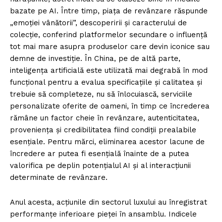
bazate pe AI. Între timp, piața de revânzare răspunde
„emoției vânătorii”, descoperirii și caracterului de
colecție, conferind platformelor secundare o influență
tot mai mare asupra produselor care devin iconice sau
demne de investiție. În China, pe de altă parte,
inteligența artificială este utilizată mai degrabă în mod
funcțional pentru a evalua specificațiile și calitatea și
trebuie să completeze, nu să înlocuiască, serviciile
personalizate oferite de oameni, în timp ce încrederea
rămâne un factor cheie în revânzare, autenticitatea,
proveniența și credibilitatea fiind condiții prealabile
esențiale. Pentru mărci, eliminarea acestor lacune de
încredere ar putea fi esențială înainte de a putea
valorifica pe deplin potențialul AI și al interacțiunii
determinate de revânzare.
Anul acesta, acțiunile din sectorul luxului au înregistrat
performanțe inferioare pieței în ansamblu. Indicele