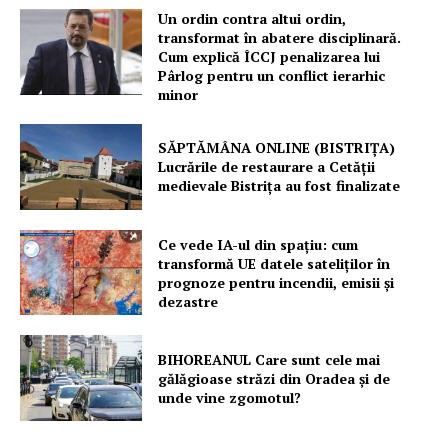
Un ordin contra altui ordin,
transformat în abatere disciplinară.
Cum explică ÎCCJ penalizarea lui
Pârlog pentru un conflict ierarhic
minor
SĂPTĂMÂNA ONLINE (BISTRIȚA)
Lucrările de restaurare a Cetăţii
medievale Bistriţa au fost finalizate
Ce vede IA-ul din spațiu: cum
transformă UE datele sateliților în
prognoze pentru incendii, emisii și
dezastre
BIHOREANUL Care sunt cele mai
gălăgioase străzi din Oradea și de
unde vine zgomotul?