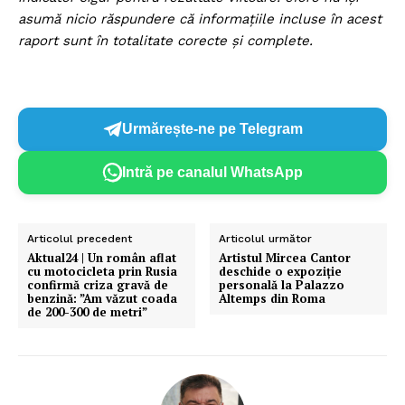
asumă nicio răspundere că informațiile incluse în acest
raport sunt în totalitate corecte și complete.
Un proiect
FREEDOM HOUSE ROMÂNIA
Urmărește-ne pe Telegram
Intră pe canalul WhatsApp
PRESShub
Articolul precedent
Articolul următor
Aktual24 | Un român aflat
Artistul Mircea Cantor
Despre noi / Echipa
cu motocicleta prin Rusia
deschide o expoziţie
confirmă criza gravă de
personală la Palazzo
Proiecte editoriale
benzină: ”Am văzut coada
Altemps din Roma
de 200-300 de metri”
Rețea
Contact