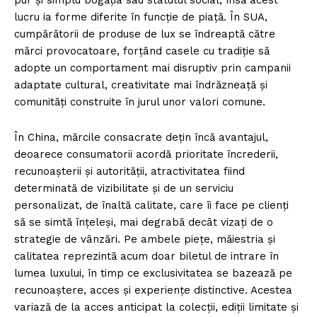
pur și simplu bogăția sau statutul social, însă acest
lucru ia forme diferite în funcție de piață. În SUA,
cumpărătorii de produse de lux se îndreaptă către
mărci provocatoare, forțând casele cu tradiție să
adopte un comportament mai disruptiv prin campanii
adaptate cultural, creativitate mai îndrăzneață și
comunități construite în jurul unor valori comune.
În China, mărcile consacrate dețin încă avantajul,
deoarece consumatorii acordă prioritate încrederii,
recunoașterii și autorității, atractivitatea fiind
determinată de vizibilitate și de un serviciu
personalizat, de înaltă calitate, care îi face pe clienți
să se simtă înțeleși, mai degrabă decât vizați de o
strategie de vânzări. Pe ambele piețe, măiestria și
calitatea reprezintă acum doar biletul de intrare în
lumea luxului, în timp ce exclusivitatea se bazează pe
recunoaștere, acces și experiențe distinctive. Acestea
variază de la acces anticipat la colecții, ediții limitate și