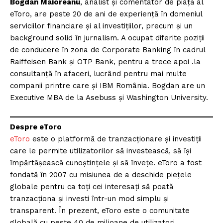
Bogdan Maioreanu
, analist și comentator de piață al
eToro, are peste 20 de ani de experiență în domeniul
serviciilor financiare și al investițiilor, precum și un
background solid în jurnalism. A ocupat diferite poziții
de conducere în zona de Corporate Banking în cadrul
Raiffeisen Bank și OTP Bank, pentru a trece apoi .la
consultanță în afaceri, lucrând pentru mai multe
companii printre care și IBM România. Bogdan are un
Executive MBA de la Asebuss și Washington University.
Despre eToro
eToro
este o platformă de tranzacționare și investiții
care le permite utilizatorilor să investească, să își
împărtășească cunoștințele și să învețe. eToro a fost
fondată în 2007 cu misiunea de a deschide piețele
globale pentru ca toți cei interesați să poată
tranzacționa și investi într-un mod simplu și
transparent. În prezent, eToro este o comunitate
globală cu peste 40 de milioane de utilizatori