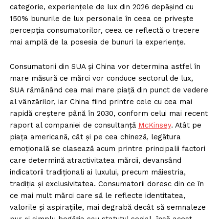
categorie, experiențele de lux din 2026 depășind cu
150% bunurile de lux personale în ceea ce privește
percepția consumatorilor, ceea ce reflectă o trecere
mai amplă de la posesia de bunuri la experiențe.
Consumatorii din SUA și China vor determina astfel în
mare măsură ce mărci vor conduce sectorul de lux,
SUA rămânând cea mai mare piață din punct de vedere
al vânzărilor, iar China fiind printre cele cu cea mai
rapidă creștere până în 2030, conform celui mai recent
raport al companiei de consultanță
McKinsey
. Atât pe
piața americană, cât și pe cea chineză, legătura
emoțională se clasează acum printre principalii factori
care determină atractivitatea mărcii, devansând
indicatorii tradiționali ai luxului, precum măiestria,
tradiția și exclusivitatea. Consumatorii doresc din ce în
ce mai mult mărci care să le reflecte identitatea,
valorile și aspirațiile, mai degrabă decât să semnaleze