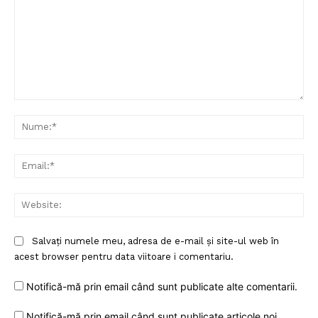
Comentariu:
Nu
Ema
Web
Salvați numele meu, adresa de e-mail și site-ul web în
acest browser pentru data viitoare i comentariu.
Notifică-mă prin email când sunt publicate alte comentarii.
Notifică-mă prin email când sunt publicate articole noi.