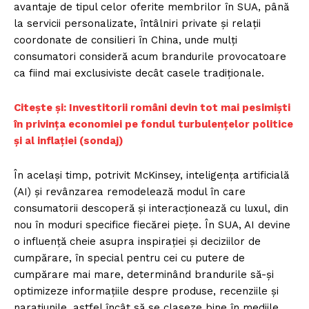
avantaje de tipul celor oferite membrilor în SUA, până
la servicii personalizate, întâlniri private și relații
coordonate de consilieri în China, unde mulți
consumatori consideră acum brandurile provocatoare
ca fiind mai exclusiviste decât casele tradiționale.
Citește și: Investitorii români devin tot mai pesimiști
în privința economiei pe fondul turbulențelor politice
și al inflației (sondaj)
În același timp, potrivit McKinsey, inteligența artificială
(AI) și revânzarea remodelează modul în care
consumatorii descoperă și interacționează cu luxul, din
nou în moduri specifice fiecărei piețe. În SUA, AI devine
o influență cheie asupra inspirației și deciziilor de
cumpărare, în special pentru cei cu putere de
cumpărare mai mare, determinând brandurile să-și
optimizeze informațiile despre produse, recenziile și
narațiunile, astfel încât să se claseze bine în mediile