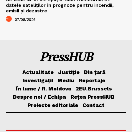
datele sateliților în prognoze pentru incendii,
emisii și dezastre
07/08/2026
PressHUB
Actualitate
Justiție
Din țară
Investigații
Mediu
Reportaje
În lume / R. Moldova
2EU.Brussels
Despre noi / Echipa
Rețea PressHUB
Proiecte editoriale
Contact