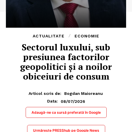
ACTUALITATE
ECONOMIE
Sectorul luxului, sub
presiunea factorilor
geopolitici și a noilor
obiceiuri de consum
Articol scris de:
Bogdan Maioreanu
08/07/2026
Data:
Adaugă-ne ca sursă preferată în Google
Urmărește PRESShub pe Google News