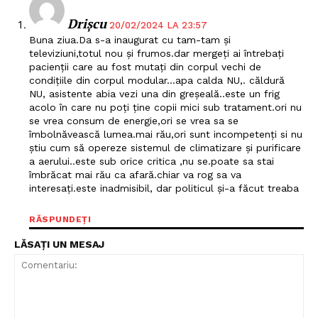
Drișcu
20/02/2024 LA 23:57
Buna ziua.Da s-a inaugurat cu tam-tam și
televiziuni,totul nou și frumos.dar mergeți ai întrebați
pacienții care au fost mutați din corpul vechi de
condițiile din corpul modular…apa calda NU,. căldură
NU, asistente abia vezi una din greșeală..este un frig
acolo în care nu poți ține copii mici sub tratament.ori nu
se vrea consum de energie,ori se vrea sa se
îmbolnăvească lumea.mai rău,ori sunt incompetenți si nu
știu cum să opereze sistemul de climatizare și purificare
a aerului..este sub orice critica ,nu se.poate sa stai
îmbrăcat mai rău ca afară.chiar va rog sa va
interesați.este inadmisibil, dar politicul și-a făcut treaba
RĂSPUNDEȚI
LĂSAȚI UN MESAJ