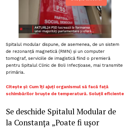
Spitalul modular dispune, de asemenea, de un sistem
de rezonanţă magnetică (RMN) şi un computer
tomograf, serviciile de imagistică fiind o premieră
pentru Spitalul Clinic de Boli Infecţioase, mai transmite
primăria.
Citește și:
Cum îți ajuți organismul să facă față
schimbărilor bruște de temperatură. Soluții eficiente
Se deschide Spitalul Modular de
la Constanța „Poate fi uşor