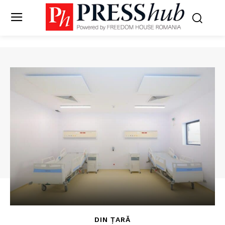
DIN ȚARĂ