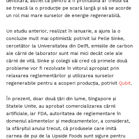
deficitară, astfel că pentru a fi profitabilă ar trebui să
se treacă la o producție pe scară largă și să se acorde
un rol mai mare surselor de energie regenerabilă.
Un studiu anterior, realizat în ianuarie, a ajuns la o
concluzie mult mai optimistă: potrivit lui Pelle Sinke,
cercetător la Universitatea din Delft, emisiile de carbon
ale cărnii de laborator sunt mai mici decât cele ale
cărnii de vită. Sinke și colegii săi cred că primele două
probleme vor fi rezolvate în viitorul apropiat prin
relaxarea reglementărilor și utilizarea surselor
regenerabile pentru a acoperi producția, potrivit
Qubit
.
În prezent, doar două țări din lume, Singapore și
Statele Unite, au aprobat comercializarea cărnii
artificiale, iar FDA, autoritatea de reglementare în
domeniul alimentelor și medicamentelor, a considerat,
la sfârșitul anului trecut, că produsele care imită
carnea de pui de la Upside Foods sunt sigure pentru