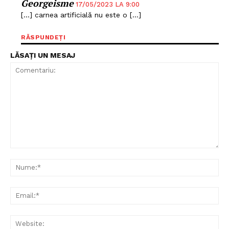
Georgeisme
17/05/2023 LA 9:00
[…] carnea artificială nu este o […]
RĂSPUNDEȚI
LĂSAȚI UN MESAJ
Comentariu:
Nu
Ema
Web