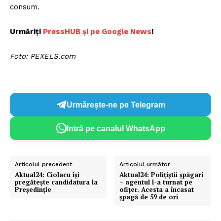
consum.
Urmăriți
PressHUB și pe Google News
!
Foto: PEXELS.com
Urmărește-ne pe Telegram
Intră pe canalul WhatsApp
Articolul precedent
Articolul următor
Aktual24: Ciolacu își
Aktual24: Polițiștii șpăgari
pregătește candidatura la
– agentul l-a turnat pe
Președinție
ofițer. Acesta a încasat
șpagă de 59 de ori