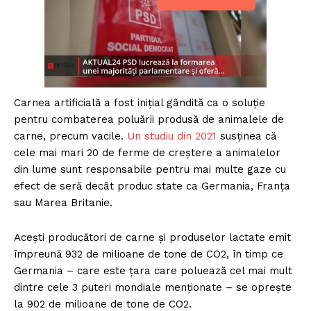
Carnea artificială a fost inițial gândită ca o soluție
pentru combaterea poluării produsă de animalele de
carne, precum vacile.
Un studiu din 2021
susținea că
cele mai mari 20 de ferme de creştere a animalelor
din lume sunt responsabile pentru mai multe gaze cu
efect de seră decât produc state ca Germania, Franţa
sau Marea Britanie.
Acești producători de carne şi produselor lactate emit
împreună 932 de milioane de tone de CO2, în timp ce
Germania – care este ţara care poluează cel mai mult
dintre cele 3 puteri mondiale menţionate – se opreşte
la 902 de milioane de tone de CO2.