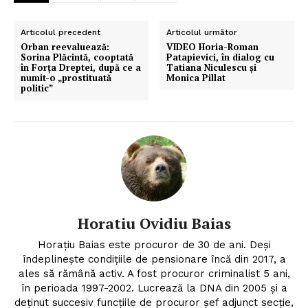
Articolul precedent
Articolul următor
Orban reevaluează:
VIDEO Horia-Roman
Sorina Plăcintă, cooptată
Patapievici, în dialog cu
în Forța Dreptei, după ce a
Tatiana Niculescu și
numit-o „prostituată
Monica Pillat
politic”
Horatiu Ovidiu Baias
Horațiu Baias este procuror de 30 de ani. Deși
îndeplinește condițiile de pensionare încă din 2017, a
ales să rămână activ. A fost procuror criminalist 5 ani,
în perioada 1997-2002. Lucrează la DNA din 2005 și a
deținut succesiv funcțiile de procuror șef adjunct secție,