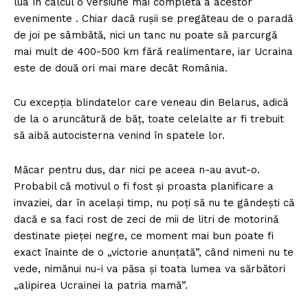
lua în calcul o versiune mai completă a acestor
evenimente . Chiar dacă rușii se pregăteau de o paradă
de joi pe sâmbătă, nici un tanc nu poate să parcurgă
mai mult de 400-500 km fără realimentare, iar Ucraina
este de două ori mai mare decât România.
Cu excepția blindatelor care veneau din Belarus, adică
de la o aruncătură de băț, toate celelalte ar fi trebuit
să aibă autocisterna venind în spatele lor.
Măcar pentru dus, dar nici pe aceea n-au avut-o.
Probabil că motivul o fi fost și proasta planificare a
invaziei, dar în același timp, nu poți să nu te gândești că
dacă e sa faci rost de zeci de mii de litri de motorină
destinate pieței negre, ce moment mai bun poate fi
exact înainte de o „victorie anunțată”, când nimeni nu te
vede, nimănui nu-i va păsa și toata lumea va sărbători
„alipirea Ucrainei la patria mamă”.