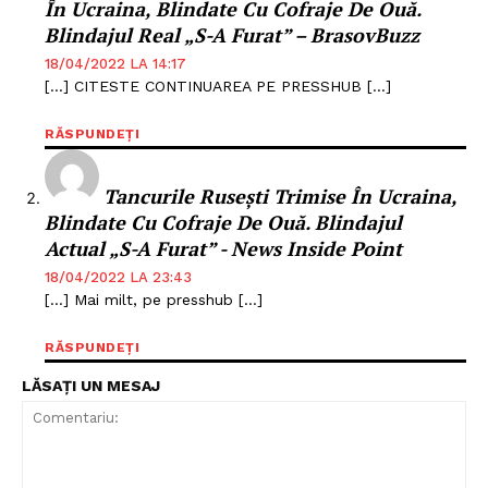
În Ucraina, Blindate Cu Cofraje De Ouă.
Blindajul Real „s-A Furat” – BrasovBuzz
18/04/2022 LA 14:17
[…] CITESTE CONTINUAREA PE PRESSHUB […]
RĂSPUNDEȚI
Tancurile Rusești Trimise În Ucraina,
Blindate Cu Cofraje De Ouă. Blindajul
Actual „s-A Furat” - News Inside Point
18/04/2022 LA 23:43
Un proiect
[…] Mai milt, pe presshub […]
FREEDOM HOUSE ROMÂNIA
RĂSPUNDEȚI
LĂSAȚI UN MESAJ
PRESShub
Despre noi / Echipa