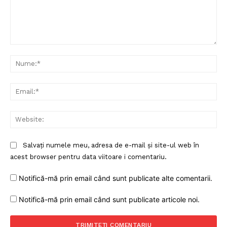
Proiecte editoriale
Rețea
Contact
Comentariu:
Nu
Ema
Web
Salvați numele meu, adresa de e-mail și site-ul web în
acest browser pentru data viitoare i comentariu.
Notifică-mă prin email când sunt publicate alte comentarii.
Notifică-mă prin email când sunt publicate articole noi.