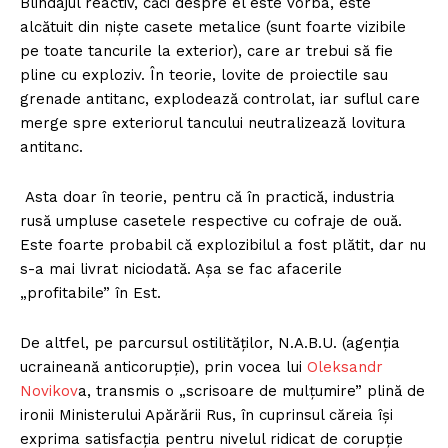
Blindajul reactiv, căci despre el este vorba, este
alcătuit din niște casete metalice (sunt foarte vizibile
pe toate tancurile la exterior), care ar trebui să fie
pline cu exploziv. În teorie, lovite de proiectile sau
grenade antitanc, explodează controlat, iar suflul care
merge spre exteriorul tancului neutralizează lovitura
antitanc.
Asta doar în teorie, pentru că în practică, industria
rusă umpluse casetele respective cu cofraje de ouă.
Este foarte probabil că explozibilul a fost plătit, dar nu
s-a mai livrat niciodată. Așa se fac afacerile
„profitabile” în Est.
De altfel, pe parcursul ostilităților, N.A.B.U. (agenția
ucraineană anticorupție), prin vocea lui
Oleksandr
Novikov
a, transmis o „scrisoare de mulțumire” plină de
ironii Ministerului Apărării Rus, în cuprinsul căreia își
exprima satisfacția pentru nivelul ridicat de corupție