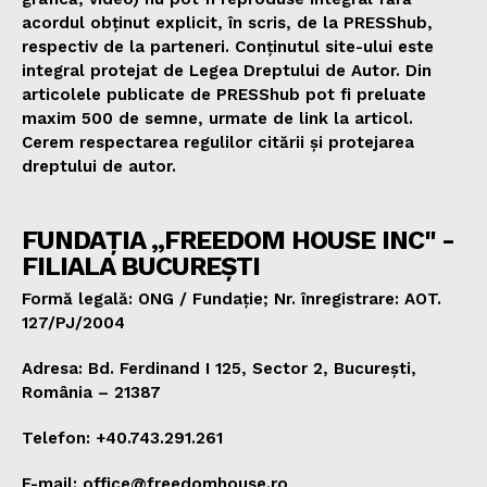
acordul obținut explicit, în scris, de la PRESShub,
respectiv de la parteneri. Conținutul site-ului este
integral protejat de Legea Dreptului de Autor. Din
articolele publicate de PRESShub pot fi preluate
maxim 500 de semne, urmate de link la articol.
Cerem respectarea regulilor citării și protejarea
dreptului de autor.
FUNDAȚIA „FREEDOM HOUSE INC" -
FILIALA BUCUREȘTI
Formă legală: ONG / Fundație; Nr. înregistrare: AOT.
127/PJ/2004
Adresa: Bd. Ferdinand I 125, Sector 2, București,
România – 21387
Telefon: +40.743.291.261
E-mail: office@freedomhouse.ro