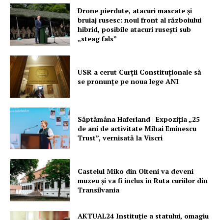
Drone pierdute, atacuri mascate și
bruiaj rusesc: noul front al războiului
hibrid, posibile atacuri rusești sub
„steag fals”
Un proiect
USR a cerut Curții Constituționale să
FREEDOM HOUSE ROMÂNIA
se pronunțe pe noua lege ANI
Săptămâna Haferland | Expoziţia „25
de ani de activitate Mihai Eminescu
PRESShub
Trust”, vernisată la Viscri
Despre noi / Echipa
Castelul Miko din Olteni va deveni
Proiecte editoriale
muzeu şi va fi inclus în Ruta curiilor din
Rețea
Transilvania
Contact
AKTUAL24 Instituție a statului, omagiu