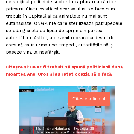
de sprijinul poliţiei de sector la capturarea câinilor,
primarul Ciucu insistă că ecarisajul nu se face cum
trebuie în Capitală şi că animalele nu mai sunt
eutanasiate. ONG-urile care sterilizează patrupedele
se plâng şi ele de lipsa de sprijin din partea
autorităţilor. Astfel, a devenit o practică destul de
comună ca în urma unei tragedii, autorităţile să-şi
paseze vina la nesfârşit.
Citește și: Ce ar fi trebuit să spună politicienii după
moartea Anei Oros și au ratat ocazia să o facă
Citește articolul