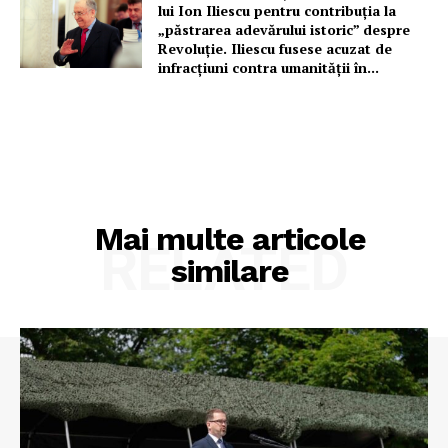
lui Ion Iliescu pentru contribuția la
„păstrarea adevărului istoric” despre
Revoluție. Iliescu fusese acuzat de
infracțiuni contra umanității în...
Mai multe articole
RELATED
similare