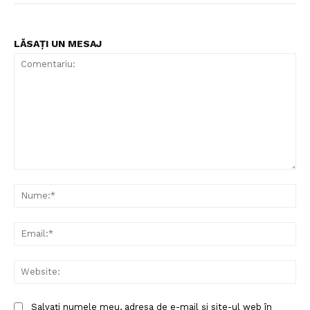
LĂSAȚI UN MESAJ
Comentariu:
Nu
Ema
Web
Salvați numele meu, adresa de e-mail și site-ul web în