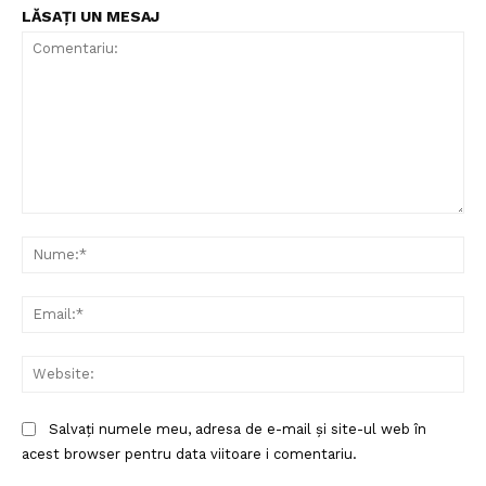
LĂSAȚI UN MESAJ
Comentariu:
Nu
Ema
Web
Salvați numele meu, adresa de e-mail și site-ul web în
acest browser pentru data viitoare i comentariu.