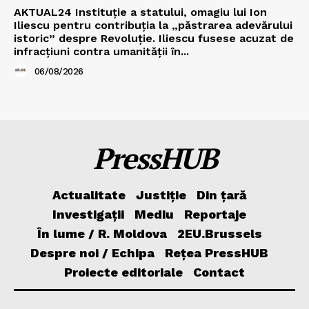
AKTUAL24 Instituție a statului, omagiu lui Ion
Iliescu pentru contribuția la „păstrarea adevărului
istoric” despre Revoluție. Iliescu fusese acuzat de
infracțiuni contra umanității în...
06/08/2026
PressHUB
Actualitate
Justiție
Din țară
Investigații
Mediu
Reportaje
În lume / R. Moldova
2EU.Brussels
Despre noi / Echipa
Rețea PressHUB
Proiecte editoriale
Contact