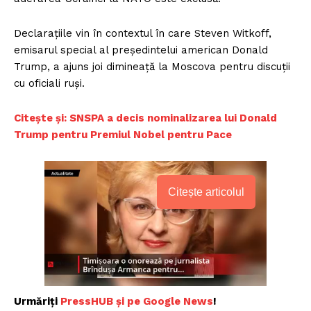
Declarațiile vin în contextul în care Steven Witkoff,
emisarul special al președintelui american Donald
Trump, a ajuns joi dimineață la Moscova pentru discuții
cu oficiali ruși.
Citește și: SNSPA a decis nominalizarea lui Donald
Trump pentru Premiul Nobel pentru Pace
Citește articolul
Urmăriți
PressHUB și pe Google News
!