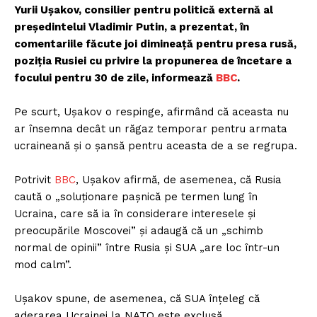
Yurii Ușakov, consilier pentru politică externă al
președintelui Vladimir Putin, a prezentat, în
comentariile făcute joi dimineață pentru presa rusă,
poziția Rusiei cu privire la propunerea de încetare a
focului pentru 30 de zile, informează
BBC
.
Pe scurt, Ușakov o respinge, afirmând că aceasta nu
ar însemna decât un răgaz temporar pentru armata
ucraineană și o șansă pentru aceasta de a se regrupa.
Potrivit
BBC
, Ușakov afirmă, de asemenea, că Rusia
caută o „soluționare pașnică pe termen lung în
Ucraina, care să ia în considerare interesele și
preocupările Moscovei” și adaugă că un „schimb
normal de opinii” între Rusia și SUA „are loc într-un
mod calm”.
Ușakov spune, de asemenea, că SUA înțeleg că
aderarea Ucrainei la NATO este exclusă.