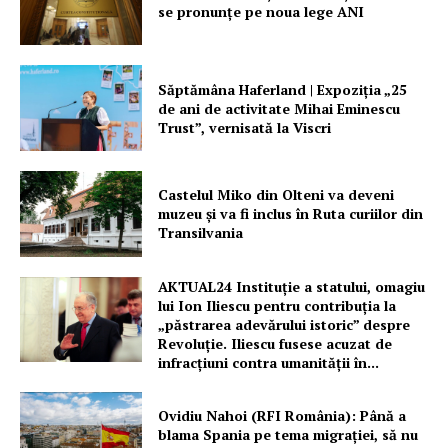
se pronunțe pe noua lege ANI
PRESShub
Despre noi / Echipa
Săptămâna Haferland | Expoziţia „25
de ani de activitate Mihai Eminescu
Proiecte editoriale
Trust”, vernisată la Viscri
Rețea
Contact
Castelul Miko din Olteni va deveni
muzeu şi va fi inclus în Ruta curiilor din
Transilvania
AKTUAL24 Instituție a statului, omagiu
lui Ion Iliescu pentru contribuția la
„păstrarea adevărului istoric” despre
Revoluție. Iliescu fusese acuzat de
infracțiuni contra umanității în...
Ovidiu Nahoi (RFI România): Până a
blama Spania pe tema migrației, să nu