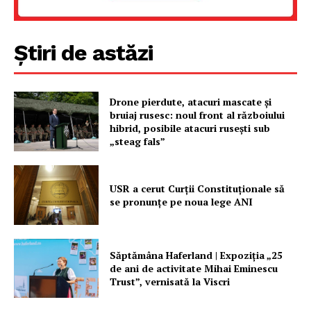
Știri de astăzi
Drone pierdute, atacuri mascate și
bruiaj rusesc: noul front al războiului
hibrid, posibile atacuri rusești sub
Un proiect
„steag fals”
FREEDOM HOUSE ROMÂNIA
USR a cerut Curții Constituționale să
se pronunțe pe noua lege ANI
PRESShub
Săptămâna Haferland | Expoziţia „25
Despre noi / Echipa
de ani de activitate Mihai Eminescu
Trust”, vernisată la Viscri
Proiecte editoriale
Rețea